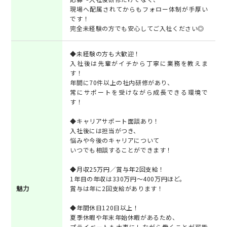
現場へ配属されてからもフォロー体制が手厚い
です！
完全未経験の方でも安心してご入社ください◎
◆未経験の方も大歓迎！
入社後は先輩がイチから丁寧に業務を教えま
す！
年間に70件以上の社内研修があり、
常にサポートを受けながら成長できる環境で
す！
◆キャリアサポート面談あり！
入社後には担当がつき、
悩みや今後のキャリアについて
いつでも相談することができます！
◆月収25万円／賞与年2回支給！
1年目の年収は330万円～400万円ほど。
魅力
賞与は年に2回支給があります！
◆年間休日120日以上！
夏季休暇や年末年始休暇があるため、
プライベートも大事にしながら働くことが可能