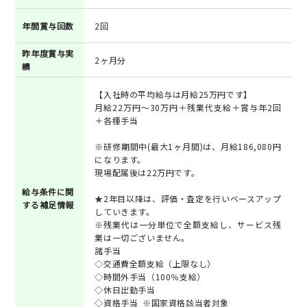
年間賞与回数
2回
昨年度賞与実
2ヶ月分
績
【入社時の平均給与は月給25万円です】
月給22万円～30万円＋残業代支給＋賞与年2回
＋各種手当
※研修期間中(最大1ヶ月間)は、月給186,080円
になります。
現場配属後は22万円です。
給与条件に関
★2年目以降は、評価・査定を行いベースアップ
する補足情報
していきます。
※残業代は一分単位で全額支給し、サービス残
業は一切ございません。
諸手当
◇交通費全額支給（上限なし）
◇時間外手当（100％支給）
◇休日出勤手当
◇資格手当 ※国家資格該当者対象