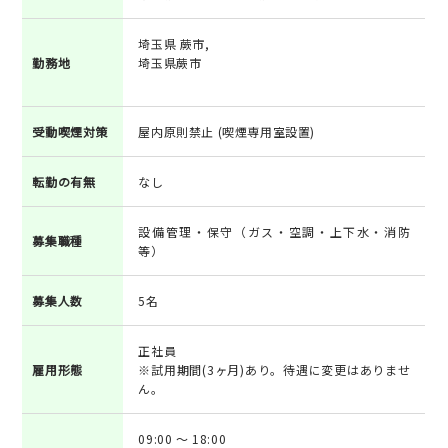
埼玉県 蕨市,
勤務地
埼玉県蕨市
受動喫煙対策
屋内原則禁止 (喫煙専用室設置)
転勤の有無
なし
設備管理・保守（ガス・空調・上下水・消防
募集職種
等）
募集人数
5名
正社員
雇用形態
※試用期間(3ヶ月)あり。待遇に変更はありませ
ん。
09:00 ～ 18:00