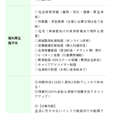
◇社会保険完備（雇用・労災・健康・厚生年
金）
◇作業着・安全靴等（仕事に必要な物は全て支
給）
◇社宅（単身者向けの家具家電あり物件も用
意）
福利厚生
◇資格取得支援制度（オンライン研修）
諸手当
◇定期健康診断制度（婦人科健診含）
◇会員保養施設（宿泊料金・チケット等）割引
◇U・Iターン支援（引越費用補助）
◇教育施設 KENスクール受講（費用会社負担）
◇キャリアアドバイザー制度
◇社員紹介制度（お祝い金支給あり）
◎年間休日120日×週休2日制でしっかり休め
る！
◎残業代100％支給＆資格や役職手当でキャリ
アアップ！
◎【仕事内容】
生活に欠かせないインフラ施設内での勤務で