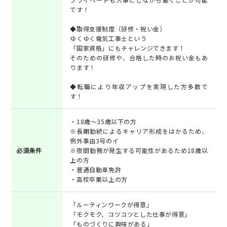
です！
◆取得支援制度（研修・祝い金）
ゆくゆく電気工事士という
「国家資格」にもチャレンジできます！
そのための研修や、合格した時のお祝い金もあ
ります！
◆転職により年収アップを実現した方多数で
す！
・18歳～35歳以下の方
※長期勤続によるキャリア形成をはかるため、
例外事由3号のイ
必須条件
※夜間勤務が発生する可能性があるため18歳以
上の方
・普通自動車免許
・高校卒業以上の方
「ルーティンワークが得意」
「モクモク、コツコツとした仕事が得意」
「ものづくりに興味がある」