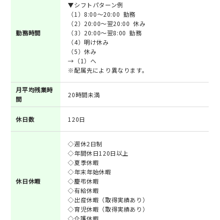
▼シフトパターン例
（1）8:00～20:00 勤務
（2）20:00～翌20:00 休み
勤務時間
（3）20:00～翌8:00 勤務
（4）明け休み
（5）休み
→（1）へ
※配属先により異なります。
月平均残業時
20時間未満
間
休日数
120日
◇週休2日制
◇年間休日120日以上
◇夏季休暇
◇年末年始休暇
休日休暇
◇慶弔休暇
◇有給休暇
◇出産休暇（取得実績あり）
◇育児休暇（取得実績あり）
◇介護休暇