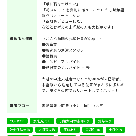
「手に職をつけたい」
「将来のことを真剣に考えて、ゼロから職業経
験をリスタートしたい」
「正社員デビューしたい」
などとお考えの未経験の方も大歓迎です！
求める人物像
〈こんな前職の先輩社員が活躍中〉
●製造業
●製造業の派遣スタッフ
●警備員
●コンビニアルバイト
●飲食業のアルバイト …等
当社の中途入社者のなんと約80％が未経験者。
未経験から活躍している先輩がまわりに多いの
で、気持ちの面でもサポートしてくれます！
選考フロー
書類選考→面接（原則一回）→内定
即入寮OK
寮/社宅あり
引越費用の補助あり
賞与あり
社会保険完備
交通費支給
研修あり
車通勤OK
土日休み