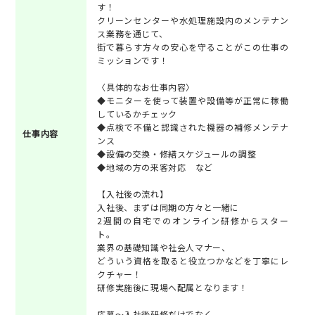
す！
クリーンセンターや水処理施設内のメンテナン
ス業務を通じて、
街で暮らす方々の安心を守ることがこの仕事の
ミッションです！
〈具体的なお仕事内容〉
◆モニターを使って装置や設備等が正常に稼働
しているかチェック
◆点検で不備と認識された機器の補修メンテナ
仕事内容
ンス
◆設備の交換・修繕スケジュールの調整
◆地域の方の来客対応 など
【入社後の流れ】
入社後、まずは同期の方々と一緒に
2週間の自宅でのオンライン研修からスター
ト。
業界の基礎知識や社会人マナー、
どういう資格を取ると役立つかなどを丁寧にレ
クチャー！
研修実施後に現場へ配属となります！
応募～入社後研修だけでなく、