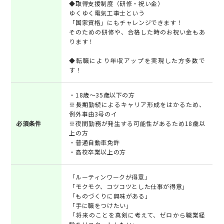
◆取得支援制度（研修・祝い金）
ゆくゆく電気工事士という
「国家資格」にもチャレンジできます！
そのための研修や、合格した時のお祝い金もあ
ります！
◆転職により年収アップを実現した方多数で
す！
・18歳～35歳以下の方
※長期勤続によるキャリア形成をはかるため、
例外事由3号のイ
必須条件
※夜間勤務が発生する可能性があるため18歳以
上の方
・普通自動車免許
・高校卒業以上の方
「ルーティンワークが得意」
「モクモク、コツコツとした仕事が得意」
「ものづくりに興味がある」
「手に職をつけたい」
「将来のことを真剣に考えて、ゼロから職業経