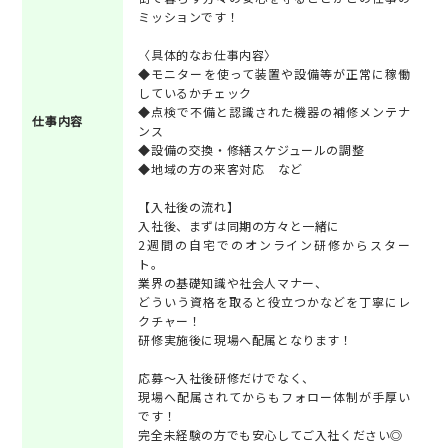
ミッションです！
〈具体的なお仕事内容〉
◆モニターを使って装置や設備等が正常に稼働
しているかチェック
◆点検で不備と認識された機器の補修メンテナ
仕事内容
ンス
◆設備の交換・修繕スケジュールの調整
◆地域の方の来客対応 など
【入社後の流れ】
入社後、まずは同期の方々と一緒に
2週間の自宅でのオンライン研修からスター
ト。
業界の基礎知識や社会人マナー、
どういう資格を取ると役立つかなどを丁寧にレ
クチャー！
研修実施後に現場へ配属となります！
応募～入社後研修だけでなく、
現場へ配属されてからもフォロー体制が手厚い
です！
完全未経験の方でも安心してご入社ください◎