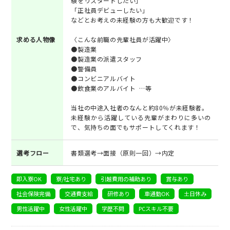
験をリスタートしたい」
「正社員デビューしたい」
などとお考えの未経験の方も大歓迎です！
求める人物像
〈こんな前職の先輩社員が活躍中〉
●製造業
●製造業の派遣スタッフ
●警備員
●コンビニアルバイト
●飲食業のアルバイト …等
当社の中途入社者のなんと約80％が未経験者。
未経験から活躍している先輩がまわりに多いの
で、気持ちの面でもサポートしてくれます！
選考フロー
書類選考→面接（原則一回）→内定
即入寮OK
寮/社宅あり
引越費用の補助あり
賞与あり
社会保険完備
交通費支給
研修あり
車通勤OK
土日休み
男性活躍中
女性活躍中
学歴不問
PCスキル不要