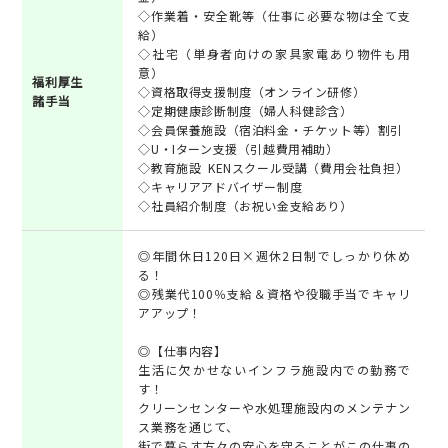
◇作業着・安全靴等（仕事に必要な物は全て支
給）
◇社宅（単身者向けの家具家電あり物件も用
意）
福利厚生
◇資格取得支援制度（オンライン研修）
諸手当
◇定期健康診断制度（婦人科健診含）
◇会員保養施設（宿泊料金・チケット等）割引
◇U・Iターン支援（引越費用補助）
◇教育施設 KENスクール受講（費用会社負担）
◇キャリアアドバイザー制度
◇社員紹介制度（お祝い金支給あり）
◎年間休日120日×週休2日制でしっかり休め
る！
◎残業代100％支給＆資格や役職手当でキャリ
アアップ！
◎【仕事内容】
生活に欠かせないインフラ施設内での勤務で
す！
クリーンセンターや水処理施設内のメンテナン
ス業務を通じて、
街で暮らす方々の安心を守ることがこの仕事の