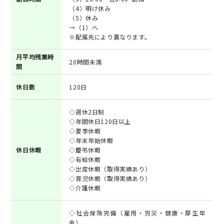
（4）明け休み
（5）休み
→（1）へ
※配属先により異なります。
月平均残業時
20時間未満
間
休日数
120日
◇週休2日制
◇年間休日120日以上
◇夏季休暇
◇年末年始休暇
休日休暇
◇慶弔休暇
◇有給休暇
◇出産休暇（取得実績あり）
◇育児休暇（取得実績あり）
◇介護休暇
◇社会保険完備（雇用・労災・健康・厚生年
金）