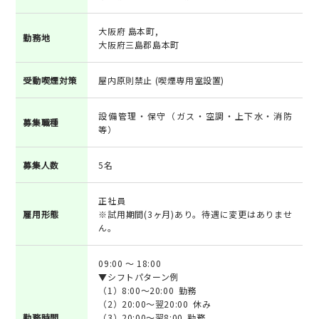
大阪府 島本町,
勤務地
大阪府三島郡島本町
受動喫煙対策
屋内原則禁止 (喫煙専用室設置)
設備管理・保守（ガス・空調・上下水・消防
募集職種
等）
募集人数
5名
正社員
雇用形態
※試用期間(3ヶ月)あり。待遇に変更はありませ
ん。
09:00 ～ 18:00
▼シフトパターン例
（1）8:00～20:00 勤務
（2）20:00～翌20:00 休み
勤務時間
（3）20:00～翌8:00 勤務