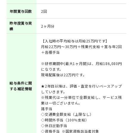
年間賞与回数
2回
昨年度賞与実
2ヶ月分
績
【入社時の平均給与は月給25万円です】
月給22万円～30万円＋残業代支給＋賞与年2回
＋各種手当
※研修期間中(最大1ヶ月間)は、月給186,080円
になります。
現場配属後は22万円です。
給与条件に関
★2年目以降は、評価・査定を行いベースアップ
する補足情報
していきます。
※残業代は一分単位で全額支給し、サービス残
業は一切ございません。
諸手当
◇交通費全額支給（上限なし）
◇時間外手当（100％支給）
◇休日出勤手当
◇資格手当 ※国家資格該当者対象