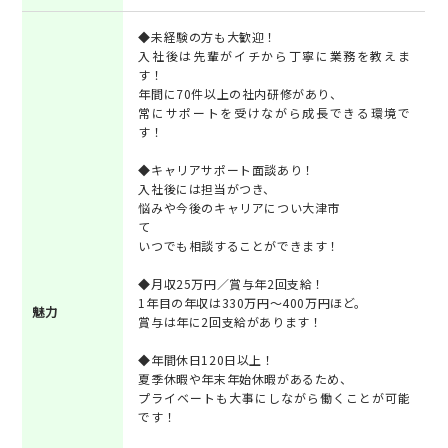
◆未経験の方も大歓迎！
入社後は先輩がイチから丁寧に業務を教えま
す！
年間に70件以上の社内研修があり、
常にサポートを受けながら成長できる環境で
す！
◆キャリアサポート面談あり！
入社後には担当がつき、
悩みや今後のキャリアについ大津市
て
いつでも相談することができます！
◆月収25万円／賞与年2回支給！
1年目の年収は330万円～400万円ほど。
魅力
賞与は年に2回支給があります！
◆年間休日120日以上！
夏季休暇や年末年始休暇があるため、
プライベートも大事にしながら働くことが可能
です！