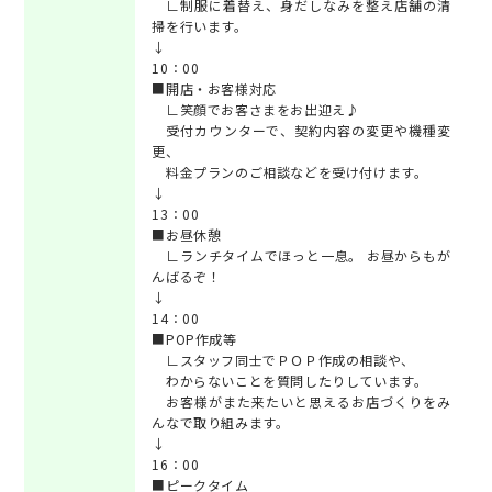
∟制服に着替え、身だしなみを整え店舗の清
掃を行います。
↓
10：00
■開店・お客様対応
∟笑顔でお客さまをお出迎え♪
受付カウンターで、契約内容の変更や機種変
更、
料金プランのご相談などを受け付けます。
↓
13：00
■お昼休憩
∟ランチタイムでほっと一息。 お昼からもが
んばるぞ！
↓
14：00
■POP作成等
∟スタッフ同士でＰＯＰ作成の相談や、
わからないことを質問したりしています。
お客様がまた来たいと思えるお店づくりをみ
んなで取り組みます。
↓
16：00
■ピークタイム