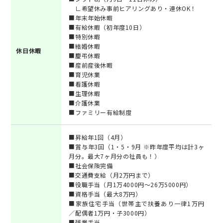
∟希望休み事前ヒアリングあり・連休OK！
■年末年始休暇
■有給休暇（初年度10日）
■特別休暇
■結婚休暇
休日休暇
■慶弔休暇
■産前産後休暇
■育児休業
■看護休暇
■生理休暇
■介護休業
■ファミリー有給制度
■昇給年1回（4月）
■賞与年3回（1・5・9月 ※昨年度平均は計3ヶ
月分。最大7ヶ月分の社員も！）
■社会保険完備
■交通費支給（月2万円まで）
■役職手当（月1万4000円～26万5000円）
■資格手当（最大8万円）
■家族住宅手当（世帯主で扶養あり一律1万円
／配偶者1万円・子3000円）
■残業手当