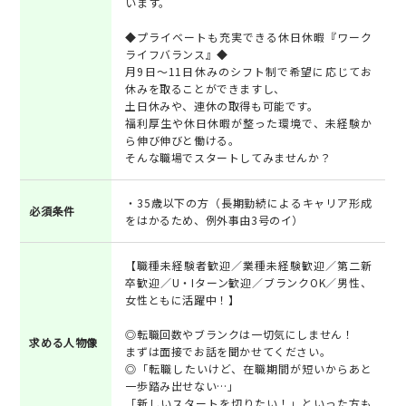
います。
◆プライベートも充実できる休日休暇『ワーク
ライフバランス』◆
月9日～11日休みのシフト制で希望に応じてお
休みを取ることができますし、
土日休みや、連休の取得も可能です。
福利厚生や休日休暇が整った環境で、未経験か
ら伸び伸びと働ける。
そんな職場でスタートしてみませんか？
・35歳以下の方（長期勤続によるキャリア形成
必須条件
をはかるため、例外事由3号のイ）
【職種未経験者歓迎／業種未経験歓迎／第二新
卒歓迎／U・Iターン歓迎／ブランクOK／男性、
女性ともに活躍中！】
◎転職回数やブランクは一切気にしません！
求める人物像
まずは面接でお話を聞かせてください。
◎「転職したいけど、在職期間が短いからあと
一歩踏み出せない…」
「新しいスタートを切りたい！」といった方も