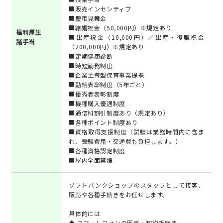
■販売インセンティブ
■慶弔見舞金
■結婚祝金（50,000円）※規定あり
福利厚生
■出産祝金（10,000円）／出産・復職祝金
諸手当
（200,000円）※規定あり
■定期健康診断
■時短勤務制度
■企業主導型保育事業提携
■勤続表彰制度（5年ごと）
■優秀者表彰制度
■機種購入優遇制度
■通信料割引制度あり（規定あり）
■各種ポイント制度あり
■資格取得支援制度（試験は業務時間内に含ま
れ、受験費用・交通費も負担します。）
■各種資格認定制度
■屋内全面禁煙
ソフトバンクショップのスタッフとして接客、
販売や各種手続きをお任せします。
具体的には
◆ スマートフォンの販売・契約手続き