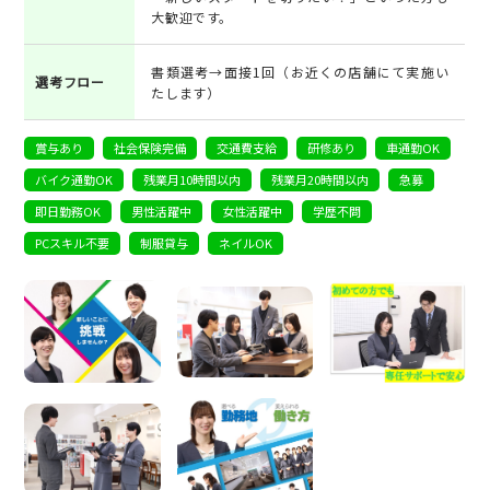
大歓迎です。
書類選考→面接1回（お近くの店舗にて実施い
選考フロー
たします）
賞与あり
社会保険完備
交通費支給
研修あり
車通勤OK
バイク通勤OK
残業月10時間以内
残業月20時間以内
急募
即日勤務OK
男性活躍中
女性活躍中
学歴不問
PCスキル不要
制服貸与
ネイルOK