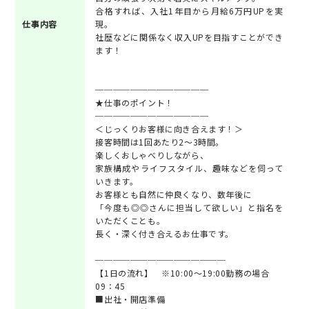
合格すれば、入社1年目から月給6万円UPを実
仕事内容
現。
社歴などに関係なく収入UPを目指すことができ
ます！
─────────────
★仕事のポイント！
─────────────
＜じっくりお客様に向き合えます！＞
接客時間は1回あたり2～3時間。
楽しくおしゃべりしながら、
家族構成やライフスタイル、趣味などを伺って
いきます。
お客様とも自然に仲良くなり、数年後に
「今度も◎◎さんに担当して欲しい」と指名を
いただくことも。
長く・深く付き合えるお仕事です。
───────────────
【1日の流れ】 ※10:00～19:00勤務の場合
09：45
■出社・開店準備