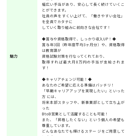
幅広い手当があり、安心して長く続けていくこ
とができます。
社員の声をすくい上げて、「働きやすい会社」
を全員でカタチに
していく取り組みに前向きな会社です！
◆賞与や資格取得で、しっかり収入UP！◆
賞与年3回（昨年度平均3ヶ月分）や、資格取得
は教育課が
魅力
資格試験対策を行なってくれており、
取得すれば最大月8万円の手当が支給されま
す！
◆キャリアチェンジ可能！◆
あなたのご希望に応える準備はバッチリ！
「早期キャリアアップを実現したい」といった
方 には、
将来本部スタッフや、新事業部として立ち上が
った
BtoB営業として活躍することも可能！
また、「昇格したくない」という個人の希望も
尊重しています。
どんなあなたでも輝けるステー ジをご用意して