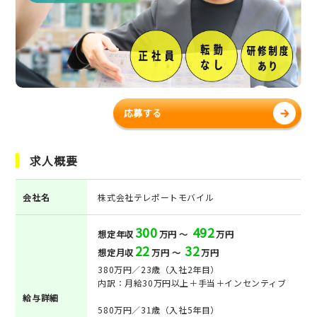
応募する
求人概要
会社名
株式会社テレポートモバイル
300
492
想定年収
万円 ～
万円
22
32
想定月収
万円 ～
万円
380万円／23歳（入社2年目）
内訳：月給30万円以上＋手当＋インセンティブ
給与詳細
580万円／31歳（入社5年目）