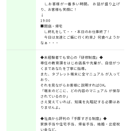
∟お客様が一番多い時間。 お話が盛り上げ
り、お客様も笑顔に！
↓
19:00
■閉店・帰宅
∟終礼をして・・・本日のお仕事終了！
今日は友達とご飯に行く約束♪ 何食べようか
なぁ・・・
◆未経験者でも安心の『研修制度』◆
専任の教育課をはじめ店長や先輩が、自信がつ
くまであなたを丁寧に指導。
また、タブレット端末に全マニュアル が入って
おり、
それを見ながらお客様に説明すればOK。
「端末のどこに、どの内容のマニュアル が保存
されているのか」
さえ覚えていれば、知識を丸暗記する必要はあ
りませんよ。
◆社員から評判の『手厚すぎる制度』◆
家族手当や住宅手当、帰省手当、結婚・出産祝
い金など、