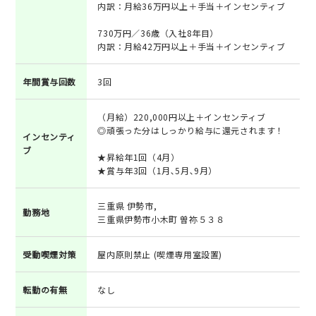
内訳：月給36万円以上＋手当＋インセンティブ
730万円／36歳（入社8年目）
内訳：月給42万円以上＋手当＋インセンティブ
年間賞与回数
3回
（月給）220,000円以上＋インセンティブ
◎頑張った分はしっかり給与に還元されます！
インセンティ
ブ
★昇給年1回（4月）
★賞与年3回（1月､5月､9月）
三重県 伊勢市,
勤務地
三重県伊勢市小木町 曽祢５３８
受動喫煙対策
屋内原則禁止 (喫煙専用室設置)
転勤の有無
なし