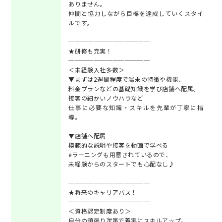
ありません。
仲間と協力しながら目標を達成していくスタイ
ルです。
─────────────
★研修も充実！
─────────────
＜未経験入社多数＞
▼まずは2週間程度で端末の特徴や機能、
料金プランなどの基礎知識を学び店舗へ配属。
接客の細かいノウハウなど
仕事に必要な知識・スキルを先輩が丁寧に指
導。
▼店舗へ配属
模範的な説明や接客を動画で学べる
eラーニングも用意されているので、
未経験からのスタートでも心配なし♪
─────────────
★将来のキャリアパス！
─────────────
＜資格認定制度あり＞
自分の頑張り次第で着実にスキルアップ。