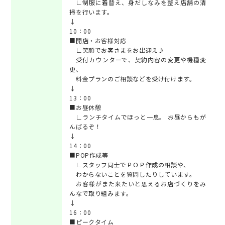
∟制服に着替え、身だしなみを整え店舗の清
掃を行います。
↓
10：00
■開店・お客様対応
∟笑顔でお客さまをお出迎え♪
受付カウンターで、契約内容の変更や機種変
更、
料金プランのご相談などを受け付けます。
↓
13：00
■お昼休憩
∟ランチタイムでほっと一息。 お昼からもが
んばるぞ！
↓
14：00
■POP作成等
∟スタッフ同士でＰＯＰ作成の相談や、
わからないことを質問したりしています。
お客様がまた来たいと思えるお店づくりをみ
んなで取り組みます。
↓
16：00
■ピークタイム