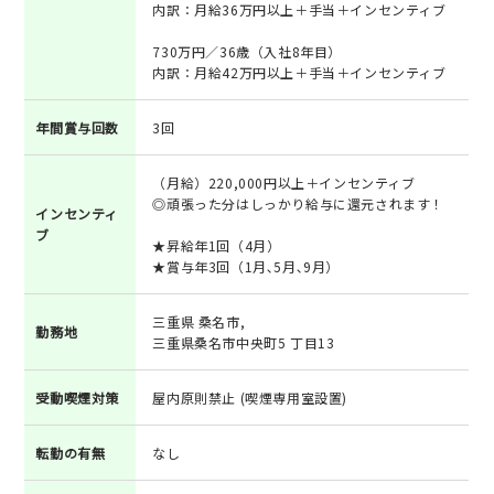
内訳：月給36万円以上＋手当＋インセンティブ
730万円／36歳（入社8年目）
内訳：月給42万円以上＋手当＋インセンティブ
年間賞与回数
3回
（月給）220,000円以上＋インセンティブ
◎頑張った分はしっかり給与に還元されます！
インセンティ
ブ
★昇給年1回（4月）
★賞与年3回（1月､5月､9月）
三重県 桑名市,
勤務地
三重県桑名市中央町5 丁目13
受動喫煙対策
屋内原則禁止 (喫煙専用室設置)
転勤の有無
なし