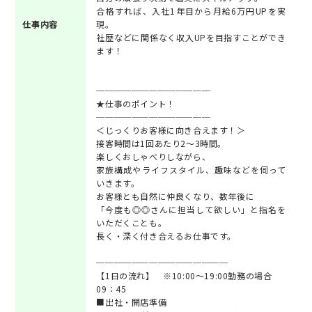
合格すれば、入社1年目から月給6万円UPを実
仕事内容
現。
社歴などに関係なく収入UPを目指すことができ
ます！
─────────────
★仕事のポイント！
─────────────
＜じっくりお客様に向き合えます！＞
接客時間は1回あたり2～3時間。
楽しくおしゃべりしながら、
家族構成やライフスタイル、趣味などを伺って
いきます。
お客様とも自然に仲良くなり、数年後に
「今度も◎◎さんに担当して欲しい」と指名を
いただくことも。
長く・深く付き合えるお仕事です。
───────────────
【1日の流れ】 ※10:00～19:00勤務の場合
09：45
■出社・開店準備