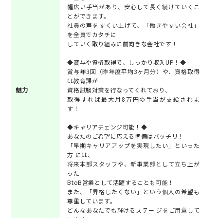
幅広い手当があり、安心して長く続けていくこ
とができます。
社員の声をすくい上げて、「働きやすい会社」
を全員でカタチに
していく取り組みに前向きな会社です！
◆賞与や資格取得で、しっかり収入UP！◆
賞与年3回（昨年度平均3ヶ月分）や、資格取得
は教育課が
魅力
資格試験対策を行なってくれており、
取得すれば最大月8万円の手当が支給されま
す！
◆キャリアチェンジ可能！◆
あなたのご希望に応える準備はバッチリ！
「早期キャリアアップを実現したい」といった
方 には、
将来本部スタッフや、新事業部として立ち上が
った
BtoB営業として活躍することも可能！
また、「昇格したくない」という個人の希望も
尊重しています。
どんなあなたでも輝けるステー ジをご用意して