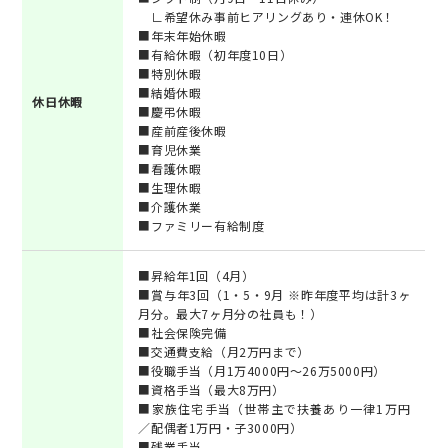
∟希望休み事前ヒアリングあり・連休OK！
■年末年始休暇
■有給休暇（初年度10日）
■特別休暇
■結婚休暇
休日休暇
■慶弔休暇
■産前産後休暇
■育児休業
■看護休暇
■生理休暇
■介護休業
■ファミリー有給制度
■昇給年1回（4月）
■賞与年3回（1・5・9月 ※昨年度平均は計3ヶ
月分。最大7ヶ月分の社員も！）
■社会保険完備
■交通費支給（月2万円まで）
■役職手当（月1万4000円～26万5000円）
■資格手当（最大8万円）
■家族住宅手当（世帯主で扶養あり一律1万円
／配偶者1万円・子3000円）
■残業手当