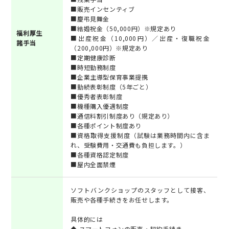
■販売インセンティブ
■慶弔見舞金
■結婚祝金（50,000円）※規定あり
福利厚生
■出産祝金（10,000円）／出産・復職祝金
諸手当
（200,000円）※規定あり
■定期健康診断
■時短勤務制度
■企業主導型保育事業提携
■勤続表彰制度（5年ごと）
■優秀者表彰制度
■機種購入優遇制度
■通信料割引制度あり（規定あり）
■各種ポイント制度あり
■資格取得支援制度（試験は業務時間内に含ま
れ、受験費用・交通費も負担します。）
■各種資格認定制度
■屋内全面禁煙
ソフトバンクショップのスタッフとして接客、
販売や各種手続きをお任せします。
具体的には
◆ スマートフォンの販売・契約手続き