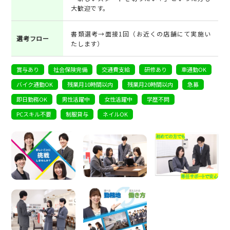
大歓迎です。
書類選考→面接1回（お近くの店舗にて実施い
選考フロー
たします）
賞与あり
社会保険完備
交通費支給
研修あり
車通勤OK
バイク通勤OK
残業月10時間以内
残業月20時間以内
急募
即日勤務OK
男性活躍中
女性活躍中
学歴不問
PCスキル不要
制服貸与
ネイルOK