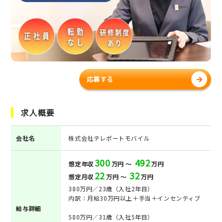
応募する
求人概要
会社名
株式会社テレポートモバイル
300
492
想定年収
万円 ～
万円
22
32
想定月収
万円 ～
万円
380万円／23歳（入社2年目）
内訳：月給30万円以上＋手当＋インセンティブ
給与詳細
580万円／31歳（入社5年目）