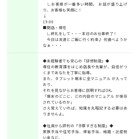
∟お客様が一番多い時間。 お話が盛り上げ
り、お客様も笑顔に！
↓
19:00
■閉店・帰宅
∟終礼をして・・・本日のお仕事終了！
今日は友達とご飯に行く約束♪ 何食べようか
なぁ・・・
◆未経験者でも安心の『研修制度』◆
専任の教育課をはじめ店長や先輩が、自信がつ
くまであなたを丁寧に指導。
また、タブレット端末に全マニュアル が入って
おり、
それを見ながらお客様に説明すればOK。
「端末のどこに、どの内容のマニュアル が保存
されているのか」
さえ覚えていれば、知識を丸暗記する必要はあ
りませんよ。
◆社員から評判の『手厚すぎる制度』◆
家族手当や住宅手当、帰省手当、結婚・出産祝
い金など、