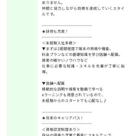
ありません。
仲間と協力しながら目標を達成していくスタイ
ルです。
─────────────
★研修も充実！
─────────────
＜未経験入社多数＞
▼まずは2週間程度で端末の特徴や機能、
料金プランなどの基礎知識を学び店舗へ配属。
接客の細かいノウハウなど
仕事に必要な知識・スキルを先輩が丁寧に指
導。
▼店舗へ配属
模範的な説明や接客を動画で学べる
eラーニングも用意されているので、
未経験からのスタートでも心配なし♪
─────────────
★将来のキャリアパス！
─────────────
＜資格認定制度あり＞
自分の頑張り次第で着実にスキルアップ。