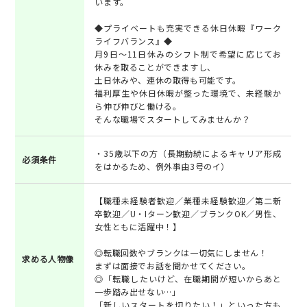
います。
◆プライベートも充実できる休日休暇『ワーク
ライフバランス』◆
月9日～11日休みのシフト制で希望に応じてお
休みを取ることができますし、
土日休みや、連休の取得も可能です。
福利厚生や休日休暇が整った環境で、未経験か
ら伸び伸びと働ける。
そんな職場でスタートしてみませんか？
・35歳以下の方（長期勤続によるキャリア形成
必須条件
をはかるため、例外事由3号のイ）
【職種未経験者歓迎／業種未経験歓迎／第二新
卒歓迎／U・Iターン歓迎／ブランクOK／男性、
女性ともに活躍中！】
◎転職回数やブランクは一切気にしません！
求める人物像
まずは面接でお話を聞かせてください。
◎「転職したいけど、在職期間が短いからあと
一歩踏み出せない…」
「新しいスタートを切りたい！」といった方も