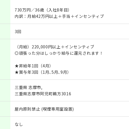
730万円／36歳（入社8年目）
内訳：月給42万円以上＋手当＋インセンティブ
3回
（月給）220,000円以上＋インセンティブ
◎頑張った分はしっかり給与に還元されます！
★昇給年1回（4月）
★賞与年3回（1月､5月､9月）
三重県 志摩市,
三重県志摩市阿児町鵜方3016
屋内原則禁止 (喫煙専用室設置)
なし