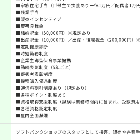
■家族住宅手当（世帯主で扶養あり一律1万円／配偶者1万円
■残業手当
■販売インセンティブ
■慶弔見舞金
■結婚祝金（50,000円）※規定あり
■出産祝金（10,000円）／出産・復職祝金（200,000円）
■定期健康診断
■時短勤務制度
■企業主導型保育事業提携
■勤続表彰制度（5年ごと）
■優秀者表彰制度
■機種購入優遇制度
■通信料割引制度あり（規定あり）
■各種ポイント制度あり
■資格取得支援制度（試験は業務時間内に含まれ、受験費用
■各種資格認定制度
■屋内全面禁煙
ソフトバンクショップのスタッフとして接客、販売や各種手