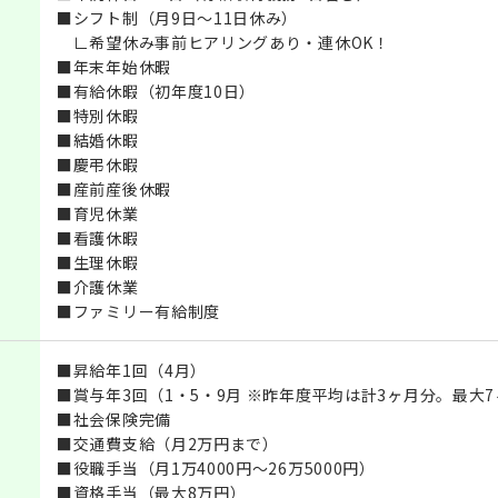
■シフト制（月9日～11日休み）
∟希望休み事前ヒアリングあり・連休OK！
■年末年始休暇
■有給休暇（初年度10日）
■特別休暇
■結婚休暇
■慶弔休暇
■産前産後休暇
■育児休業
■看護休暇
■生理休暇
■介護休業
■ファミリー有給制度
■昇給年1回（4月）
■賞与年3回（1・5・9月 ※昨年度平均は計3ヶ月分。最大
■社会保険完備
■交通費支給（月2万円まで）
■役職手当（月1万4000円～26万5000円）
■資格手当（最大8万円）