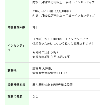
内訳：月給36万円以上＋手当＋インセンティブ
730万円／36歳（入社8年目）
内訳：月給42万円以上＋手当＋インセンティブ
年間賞与回数
3回
（月給）220,000円以上＋インセンティブ
◎頑張った分はしっかり給与に還元されます！
インセンティ
ブ
★昇給年1回（4月）
★賞与年3回（1月､5月､9月）
滋賀県 大津市,
勤務地
滋賀県大津市別保3-11-32
受動喫煙対策
屋内原則禁止 (喫煙専用室設置)
転勤の有無
なし