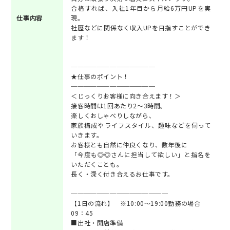
合格すれば、入社1年目から月給6万円UPを実
仕事内容
現。
社歴などに関係なく収入UPを目指すことができ
ます！
─────────────
★仕事のポイント！
─────────────
＜じっくりお客様に向き合えます！＞
接客時間は1回あたり2～3時間。
楽しくおしゃべりしながら、
家族構成やライフスタイル、趣味などを伺って
いきます。
お客様とも自然に仲良くなり、数年後に
「今度も◎◎さんに担当して欲しい」と指名を
いただくことも。
長く・深く付き合えるお仕事です。
───────────────
【1日の流れ】 ※10:00～19:00勤務の場合
09：45
■出社・開店準備