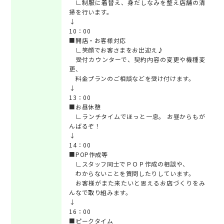
∟制服に着替え、身だしなみを整え店舗の清
掃を行います。
↓
10：00
■開店・お客様対応
∟笑顔でお客さまをお出迎え♪
受付カウンターで、契約内容の変更や機種変
更、
料金プランのご相談などを受け付けます。
↓
13：00
■お昼休憩
∟ランチタイムでほっと一息。 お昼からもが
んばるぞ！
↓
14：00
■POP作成等
∟スタッフ同士でＰＯＰ作成の相談や、
わからないことを質問したりしています。
お客様がまた来たいと思えるお店づくりをみ
んなで取り組みます。
↓
16：00
■ピークタイム