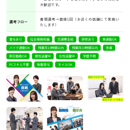
大歓迎です。
書類選考→面接1回（お近くの店舗にて実施い
選考フロー
たします）
賞与あり
社会保険完備
交通費支給
研修あり
車通勤OK
バイク通勤OK
残業月10時間以内
残業月20時間以内
急募
即日勤務OK
男性活躍中
女性活躍中
学歴不問
PCスキル不要
制服貸与
ネイルOK