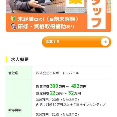
応募する
求人概要
会社名
株式会社テレポートモバイル
300
492
想定年収
万円 ～
万円
22
32
想定月収
万円 ～
万円
380万円／23歳（入社2年目）
内訳：月給30万円以上＋手当＋インセンティブ
給与詳細
580万円／31歳（入社5年目）