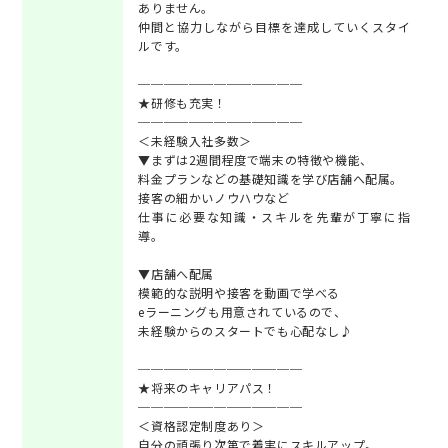
ありません。
仲間と協力しながら目標を達成していくスタイ
ルです。
─────────────
★研修も充実！
─────────────
＜未経験入社多数＞
▼まずは2週間程度で端末の特徴や機能、
料金プランなどの基礎知識を学び店舗へ配属。
接客の細かいノウハウなど
仕事に必要な知識・スキルを先輩が丁寧に指
導。
▼店舗へ配属
模範的な説明や接客を動画で学べる
eラーニングも用意されているので、
未経験からのスタートでも心配なし♪
─────────────
★将来のキャリアパス！
─────────────
＜資格認定制度あり＞
自分の頑張り次第で着実にスキルアップ。