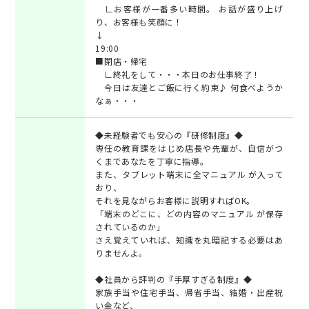
∟お客様が一番多い時間。 お話が盛り上げ
り、お客様も笑顔に！
↓
19:00
■閉店・帰宅
∟終礼をして・・・本日のお仕事終了！
今日は友達とご飯に行く約束♪ 何食べようか
なぁ・・・
◆未経験者でも安心の『研修制度』◆
専任の教育課をはじめ店長や先輩が、自信がつ
くまであなたを丁寧に指導。
また、タブレット端末に全マニュアル が入って
おり、
それを見ながらお客様に説明すればOK。
「端末のどこに、どの内容のマニュアル が保存
されているのか」
さえ覚えていれば、知識を丸暗記する必要はあ
りませんよ。
◆社員から評判の『手厚すぎる制度』◆
家族手当や住宅手当、帰省手当、結婚・出産祝
い金など、