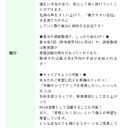
幅広い手当があり、安心して長く続けていくこ
とができます。
社員の声をすくい上げて、「働きやすい会社」
を全員でカタチに
していく取り組みに前向きな会社です！
◆賞与や資格取得で、しっかり収入UP！◆
賞与年3回（昨年度平均3ヶ月分）や、資格取得
は教育課が
魅力
資格試験対策を行なってくれており、
取得すれば最大月8万円の手当が支給されま
す！
◆キャリアチェンジ可能！◆
あなたのご希望に応える準備はバッチリ！
「早期キャリアアップを実現したい」といった
方 には、
将来本部スタッフや、新事業部として立ち上が
った
BtoB営業として活躍することも可能！
また、「昇格したくない」という個人の希望も
尊重しています。
どんなあなたでも輝けるステー ジをご用意して