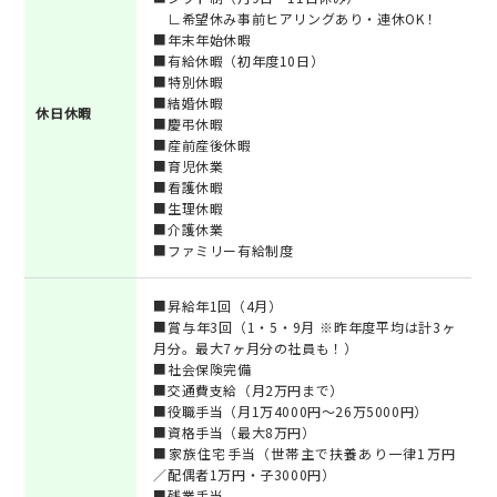
∟希望休み事前ヒアリングあり・連休OK！
■年末年始休暇
■有給休暇（初年度10日）
■特別休暇
■結婚休暇
休日休暇
■慶弔休暇
■産前産後休暇
■育児休業
■看護休暇
■生理休暇
■介護休業
■ファミリー有給制度
■昇給年1回（4月）
■賞与年3回（1・5・9月 ※昨年度平均は計3ヶ
月分。最大7ヶ月分の社員も！）
■社会保険完備
■交通費支給（月2万円まで）
■役職手当（月1万4000円～26万5000円）
■資格手当（最大8万円）
■家族住宅手当（世帯主で扶養あり一律1万円
／配偶者1万円・子3000円）
■残業手当