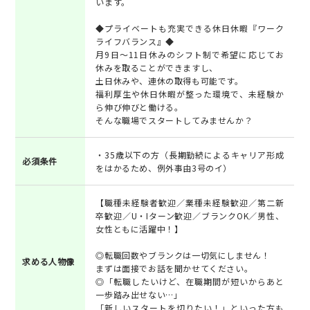
います。
◆プライベートも充実できる休日休暇『ワーク
ライフバランス』◆
月9日～11日休みのシフト制で希望に応じてお
休みを取ることができますし、
土日休みや、連休の取得も可能です。
福利厚生や休日休暇が整った環境で、未経験か
ら伸び伸びと働ける。
そんな職場でスタートしてみませんか？
・35歳以下の方（長期勤続によるキャリア形成
必須条件
をはかるため、例外事由3号のイ）
【職種未経験者歓迎／業種未経験歓迎／第二新
卒歓迎／U・Iターン歓迎／ブランクOK／男性、
女性ともに活躍中！】
◎転職回数やブランクは一切気にしません！
求める人物像
まずは面接でお話を聞かせてください。
◎「転職したいけど、在職期間が短いからあと
一歩踏み出せない…」
「新しいスタートを切りたい！」といった方も