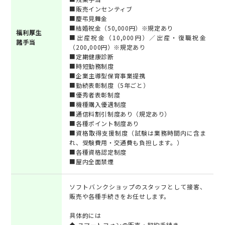
■販売インセンティブ
■慶弔見舞金
■結婚祝金（50,000円）※規定あり
福利厚生
■出産祝金（10,000円）／出産・復職祝金
諸手当
（200,000円）※規定あり
■定期健康診断
■時短勤務制度
■企業主導型保育事業提携
■勤続表彰制度（5年ごと）
■優秀者表彰制度
■機種購入優遇制度
■通信料割引制度あり（規定あり）
■各種ポイント制度あり
■資格取得支援制度（試験は業務時間内に含ま
れ、受験費用・交通費も負担します。）
■各種資格認定制度
■屋内全面禁煙
ソフトバンクショップのスタッフとして接客、
販売や各種手続きをお任せします。
具体的には
◆ スマートフォンの販売・契約手続き