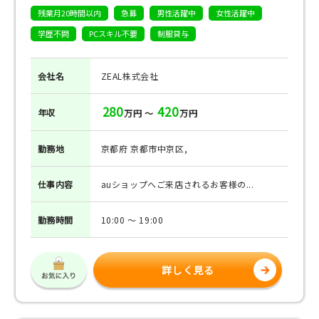
残業月20時間以内
急募
男性活躍中
女性活躍中
学歴不問
PCスキル不要
制服貸与
会社名
ZEAL株式会社
280
420
年収
万円 ～
万円
勤務地
京都府 京都市中京区,
仕事
内容
auショップへご来店されるお客様の...
勤務
時間
10:00 ～ 19:00
詳しく見る