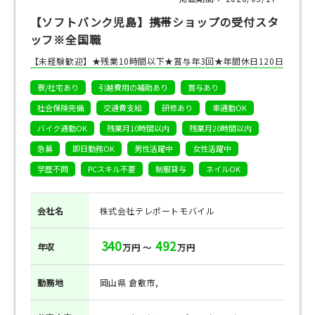
【ソフトバンク児島】携帯ショップの受付スタ
ッフ※全国職
【未経験歓迎】★残業10時間以下★賞与年3回★年間休日120日
寮/社宅あり
引越費用の補助あり
賞与あり
社会保険完備
交通費支給
研修あり
車通勤OK
バイク通勤OK
残業月10時間以内
残業月20時間以内
急募
即日勤務OK
男性活躍中
女性活躍中
学歴不問
PCスキル不要
制服貸与
ネイルOK
会社名
株式会社テレポートモバイル
340
492
年収
万円 ～
万円
勤務地
岡山県 倉敷市,