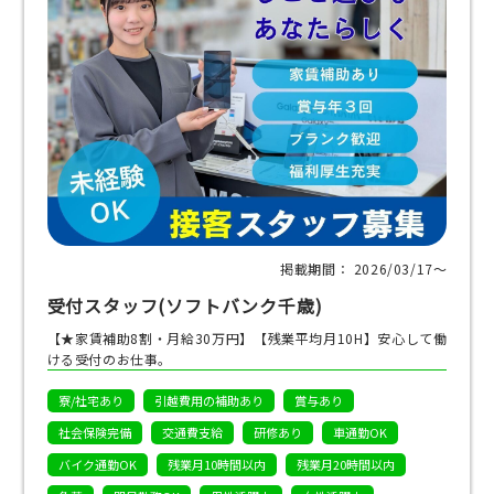
掲載期間： 2026/03/17〜
受付スタッフ(ソフトバンク千歳)
【★家賃補助8割・月給30万円】【残業平均月10H】安心して働
ける受付のお仕事。
寮/社宅あり
引越費用の補助あり
賞与あり
社会保険完備
交通費支給
研修あり
車通勤OK
バイク通勤OK
残業月10時間以内
残業月20時間以内