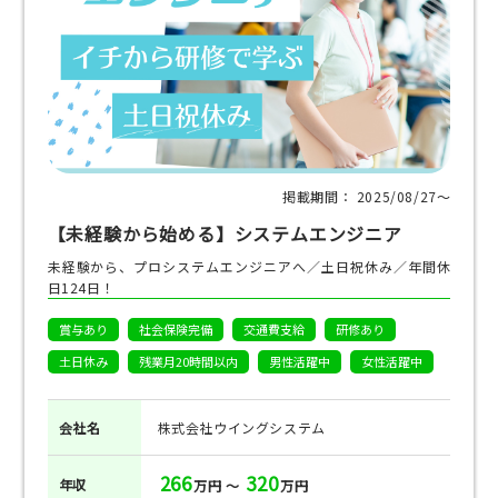
掲載期間： 2025/08/27〜
【未経験から始める】システムエンジニア
未経験から、プロシステムエンジニアへ／土日祝休み／年間休
日124日！
賞与あり
社会保険完備
交通費支給
研修あり
土日休み
残業月20時間以内
男性活躍中
女性活躍中
会社名
株式会社ウイングシステム
266
320
年収
万円 ～
万円