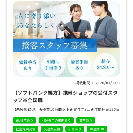
掲載期間： 2026/03/17〜
【ソフトバンク鵜方】携帯ショップの受付スタ
ッフ※全国職
【未経験歓迎】★残業10時間以下★賞与年3回★年間休日120日
寮/社宅あり
引越費用の補助あり
賞与あり
社会保険完備
交通費支給
研修あり
車通勤OK