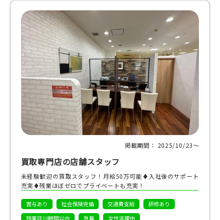
掲載期間： 2025/10/23〜
買取専門店の店舗スタッフ
未経験歓迎の買取スタッフ！月給50万可能♦入社後のサポート
充実♦残業ほぼゼロでプライベートも充実！
賞与あり
社会保険完備
交通費支給
研修あり
残業月10時間以内
急募
女性活躍中