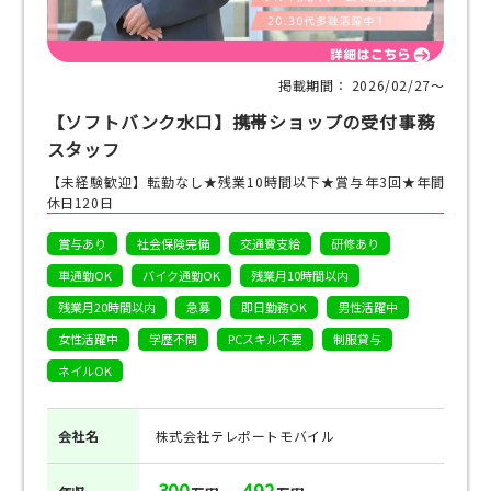
掲載期間： 2026/02/27〜
【ソフトバンク水口】携帯ショップの受付事務
スタッフ
【未経験歓迎】転勤なし★残業10時間以下★賞与年3回★年間
休日120日
賞与あり
社会保険完備
交通費支給
研修あり
車通勤OK
バイク通勤OK
残業月10時間以内
残業月20時間以内
急募
即日勤務OK
男性活躍中
女性活躍中
学歴不問
PCスキル不要
制服貸与
ネイルOK
会社名
株式会社テレポートモバイル
300
492