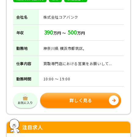
会社名
株式会社コアバンク
390
500
年収
万円 ～
万円
勤務地
神奈川県 横浜市都筑区,
仕事
内容
買取専門店における営業をお願いして...
勤務
時間
10:00 ～ 19:00
詳しく見る
注目求人