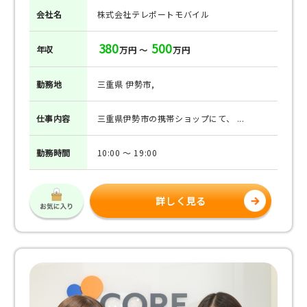
会社名
株式会社テレポートモバイル
380
500
年収
万円 ～
万円
勤務地
三重県 伊勢市,
仕事
内容
三重県伊勢市の携帯ショップにて、 ...
勤務
時間
10:00 ～ 19:00
詳しく見る