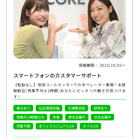
掲載期間： 2025/10/02〜
スマートフォンのカスタマーサポート
【転勤なし】受信コールセンターでのオペレーター業務！未経
験歓迎/残業平均4.2時間/あなたにピッタリの働き方見つけま
す！
賞与あり
社会保険完備
交通費支給
研修あり
残業月10時間以内
急募
男性活躍中
女性活躍中
学歴不問
オフィスカジュアルOK
ネイルOK