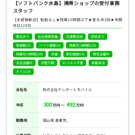
【ソフトバンク水島】携帯ショップの受付事務
スタッフ
【未経験歓迎】転勤なし★残業10時間以下★賞与年3回★年間
休日120日
賞与あり
社会保険完備
交通費支給
研修あり
車通勤OK
バイク通勤OK
残業月10時間以内
残業月20時間以内
急募
即日勤務OK
男性活躍中
女性活躍中
学歴不問
PCスキル不要
制服貸与
ネイルOK
会社名
株式会社テレポートモバイル
300
492
年収
万円 ～
万円
勤務地
岡山県 倉敷市,