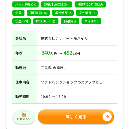
バイク通勤OK
残業月10時間以内
残業月20時間以内
急募
即日勤務OK
男性活躍中
女性活躍中
学歴不問
PCスキル不要
制服貸与
ネイルOK
会社名
株式会社テレポートモバイル
340
492
年収
万円 ～
万円
勤務地
三重県 志摩市,
仕事
内容
ソフトバンクショップのスタッフとし...
勤務
時間
10:00 ～ 19:00
詳しく見る