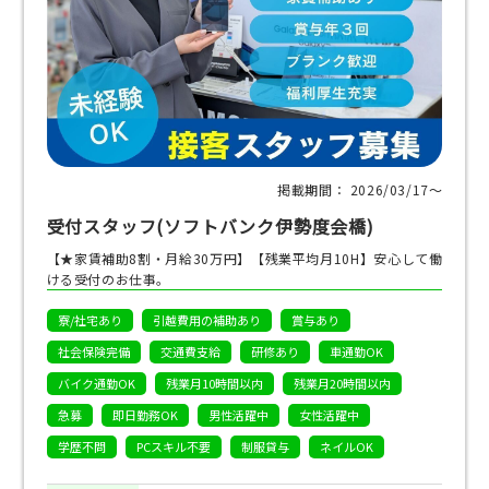
掲載期間： 2026/03/17〜
受付スタッフ(ソフトバンク伊勢度会橋)
【★家賃補助8割・月給30万円】【残業平均月10H】安心して働
ける受付のお仕事。
寮/社宅あり
引越費用の補助あり
賞与あり
社会保険完備
交通費支給
研修あり
車通勤OK
バイク通勤OK
残業月10時間以内
残業月20時間以内
急募
即日勤務OK
男性活躍中
女性活躍中
学歴不問
PCスキル不要
制服貸与
ネイルOK