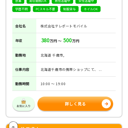
急募
即日勤務OK
男性活躍中
女性活躍中
学歴不問
PCスキル不要
制服貸与
ネイルOK
会社名
株式会社テレポートモバイル
380
500
年収
万円 ～
万円
勤務地
北海道 千歳市,
仕事
内容
北海道千歳市の携帯ショップにて、 ...
勤務
時間
10:00 ～ 19:00
詳しく見る