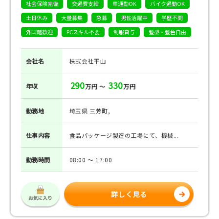
社会保険完備
交通費支給
車通勤OK
バイク通勤OK
土日休み
大量募集
急募
男性活躍中
学歴不問
外国籍歓迎
PCスキル不要
制服貸与
髪型・髪色自由
会社名
株式会社平山
290
330
年収
万円 ～
万円
勤務地
埼玉県 三芳町,
仕事
内容
食品パッケージ製造の工場にて、機械...
勤務
時間
08:00 ～ 17:00
詳しく見る