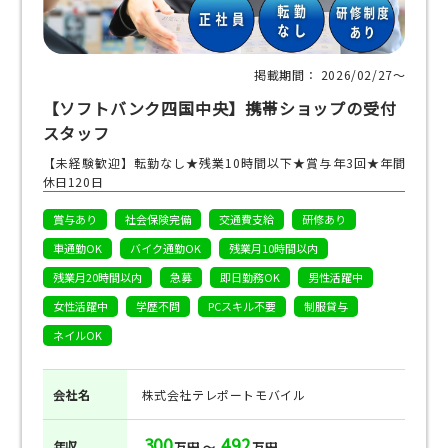
掲載期間： 2026/02/27〜
【ソフトバンク四国中央】携帯ショップの受付
スタッフ
【未経験歓迎】転勤なし★残業10時間以下★賞与年3回★年間
休日120日
賞与あり
社会保険完備
交通費支給
研修あり
車通勤OK
バイク通勤OK
残業月10時間以内
残業月20時間以内
急募
即日勤務OK
男性活躍中
女性活躍中
学歴不問
PCスキル不要
制服貸与
ネイルOK
会社名
株式会社テレポートモバイル
300
492
年収
万円 ～
万円