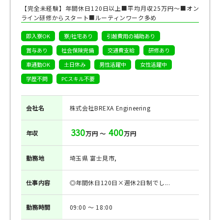
【完全未経験】年間休日120日以上■平均月収25万円～■オン
ライン研修からスタート■ルーティンワーク多め
即入寮OK
寮/社宅あり
引越費用の補助あり
賞与あり
社会保険完備
交通費支給
研修あり
車通勤OK
土日休み
男性活躍中
女性活躍中
学歴不問
PCスキル不要
会社名
株式会社BREXA Engineering
330
400
年収
万円 ～
万円
勤務地
埼玉県 富士見市,
仕事
内容
◎年間休日120日×週休2日制でし...
勤務
時間
09:00 ～ 18:00