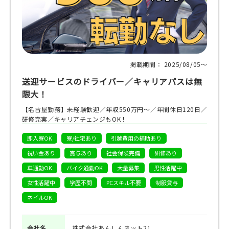
掲載期間： 2025/08/05〜
送迎サービスのドライバー／キャリアパスは無
限大！
【名古屋勤務】未経験歓迎／年収550万円～／年間休日120日／
研修充実／キャリアチェンジもOK！
即入寮OK
寮/社宅あり
引越費用の補助あり
祝い金あり
賞与あり
社会保険完備
研修あり
車通勤OK
バイク通勤OK
大量募集
男性活躍中
女性活躍中
学歴不問
PCスキル不要
制服貸与
ネイルOK
会社名
株式会社あんしんネット21