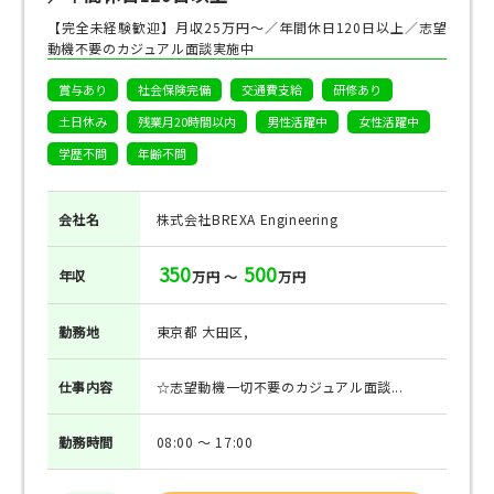
【完全未経験歓迎】月収25万円～／年間休日120日以上／志望
動機不要のカジュアル面談実施中
賞与あり
社会保険完備
交通費支給
研修あり
土日休み
残業月20時間以内
男性活躍中
女性活躍中
学歴不問
年齢不問
会社名
株式会社BREXA Engineering
350
500
年収
万円 ～
万円
勤務地
東京都 大田区,
仕事
内容
☆志望動機一切不要のカジュアル面談...
勤務
時間
08:00 ～ 17:00