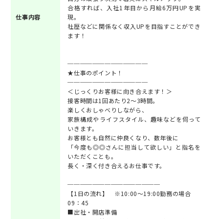
合格すれば、入社1年目から月給6万円UPを実
仕事内容
現。
社歴などに関係なく収入UPを目指すことができ
ます！
─────────────
★仕事のポイント！
─────────────
＜じっくりお客様に向き合えます！＞
接客時間は1回あたり2～3時間。
楽しくおしゃべりしながら、
家族構成やライフスタイル、趣味などを伺って
いきます。
お客様とも自然に仲良くなり、数年後に
「今度も◎◎さんに担当して欲しい」と指名を
いただくことも。
長く・深く付き合えるお仕事です。
───────────────
【1日の流れ】 ※10:00～19:00勤務の場合
09：45
■出社・開店準備