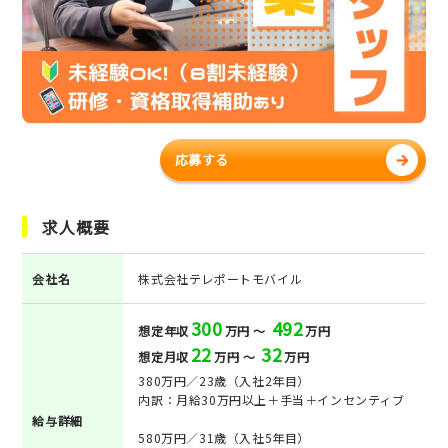
応募する
求人概要
会社名
株式会社テレポートモバイル
300
492
想定年収
万円 ～
万円
22
32
想定月収
万円 ～
万円
380万円／23歳（入社2年目）
内訳：月給30万円以上＋手当＋インセンティブ
給与詳細
580万円／31歳（入社5年目）