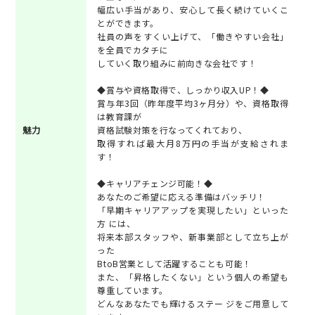
幅広い手当があり、安心して長く続けていくこ
とができます。
社員の声をすくい上げて、「働きやすい会社」
を全員でカタチに
していく取り組みに前向きな会社です！
◆賞与や資格取得で、しっかり収入UP！◆
賞与年3回（昨年度平均3ヶ月分）や、資格取得
は教育課が
魅力
資格試験対策を行なってくれており、
取得すれば最大月8万円の手当が支給されま
す！
◆キャリアチェンジ可能！◆
あなたのご希望に応える準備はバッチリ！
「早期キャリアアップを実現したい」といった
方 には、
将来本部スタッフや、新事業部として立ち上が
った
BtoB営業として活躍することも可能！
また、「昇格したくない」という個人の希望も
尊重しています。
どんなあなたでも輝けるステー ジをご用意して