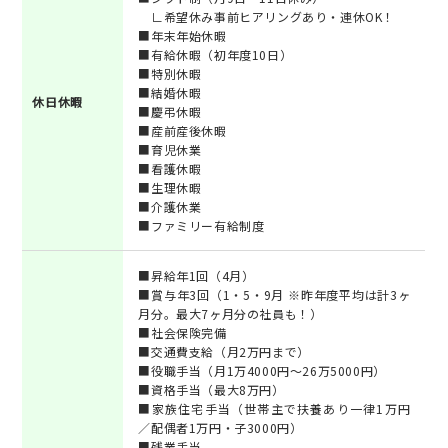
∟希望休み事前ヒアリングあり・連休OK！
■年末年始休暇
■有給休暇（初年度10日）
■特別休暇
■結婚休暇
休日休暇
■慶弔休暇
■産前産後休暇
■育児休業
■看護休暇
■生理休暇
■介護休業
■ファミリー有給制度
■昇給年1回（4月）
■賞与年3回（1・5・9月 ※昨年度平均は計3ヶ
月分。最大7ヶ月分の社員も！）
■社会保険完備
■交通費支給（月2万円まで）
■役職手当（月1万4000円～26万5000円）
■資格手当（最大8万円）
■家族住宅手当（世帯主で扶養あり一律1万円
／配偶者1万円・子3000円）
■残業手当