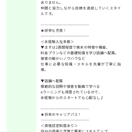
ありません。
仲間と協力しながら目標を達成していくスタイ
ルです。
─────────────
★研修も充実！
─────────────
＜未経験入社多数＞
▼まずは2週間程度で端末の特徴や機能、
料金プランなどの基礎知識を学び店舗へ配属。
接客の細かいノウハウなど
仕事に必要な知識・スキルを先輩が丁寧に指
導。
▼店舗へ配属
模範的な説明や接客を動画で学べる
eラーニングも用意されているので、
未経験からのスタートでも心配なし♪
─────────────
★将来のキャリアパス！
─────────────
＜資格認定制度あり＞
自分の頑張り次第で着実にスキルアップ。