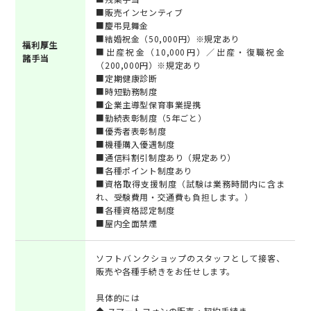
■販売インセンティブ
■慶弔見舞金
■結婚祝金（50,000円）※規定あり
福利厚生
■出産祝金（10,000円）／出産・復職祝金
諸手当
（200,000円）※規定あり
■定期健康診断
■時短勤務制度
■企業主導型保育事業提携
■勤続表彰制度（5年ごと）
■優秀者表彰制度
■機種購入優遇制度
■通信料割引制度あり（規定あり）
■各種ポイント制度あり
■資格取得支援制度（試験は業務時間内に含ま
れ、受験費用・交通費も負担します。）
■各種資格認定制度
■屋内全面禁煙
ソフトバンクショップのスタッフとして接客、
販売や各種手続きをお任せします。
具体的には
◆ スマートフォンの販売・契約手続き