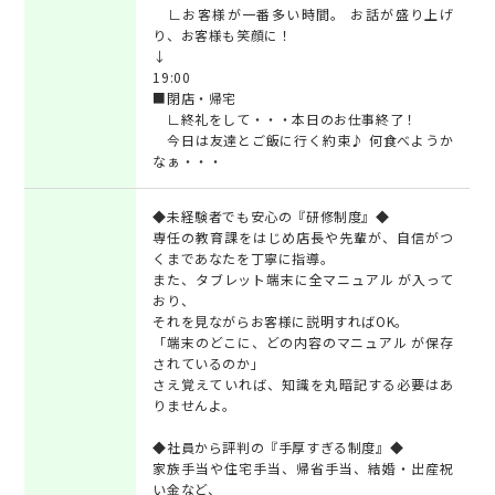
∟お客様が一番多い時間。 お話が盛り上げ
り、お客様も笑顔に！
↓
19:00
■閉店・帰宅
∟終礼をして・・・本日のお仕事終了！
今日は友達とご飯に行く約束♪ 何食べようか
なぁ・・・
◆未経験者でも安心の『研修制度』◆
専任の教育課をはじめ店長や先輩が、自信がつ
くまであなたを丁寧に指導。
また、タブレット端末に全マニュアル が入って
おり、
それを見ながらお客様に説明すればOK。
「端末のどこに、どの内容のマニュアル が保存
されているのか」
さえ覚えていれば、知識を丸暗記する必要はあ
りませんよ。
◆社員から評判の『手厚すぎる制度』◆
家族手当や住宅手当、帰省手当、結婚・出産祝
い金など、