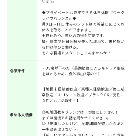
います。
◆プライベートも充実できる休日休暇『ワーク
ライフバランス』◆
月9日～11日休みのシフト制で希望に応じてお
休みを取ることができますし、
土日休みや、連休の取得も可能です。
福利厚生や休日休暇が整った環境で、未経験か
ら伸び伸びと働ける。
そんな職場でスタートしてみませんか？
・35歳以下の方（長期勤続によるキャリア形成
必須条件
をはかるため、例外事由3号のイ）
【職種未経験者歓迎／業種未経験歓迎／第二新
卒歓迎／U・Iターン歓迎／ブランクOK／男性、
女性ともに活躍中！】
◎転職回数やブランクは一切気にしません！
求める人物像
まずは面接でお話を聞かせてください。
◎「転職したいけど、在職期間が短いからあと
一歩踏み出せない…」
「新しいスタートを切りたい！」といった方も