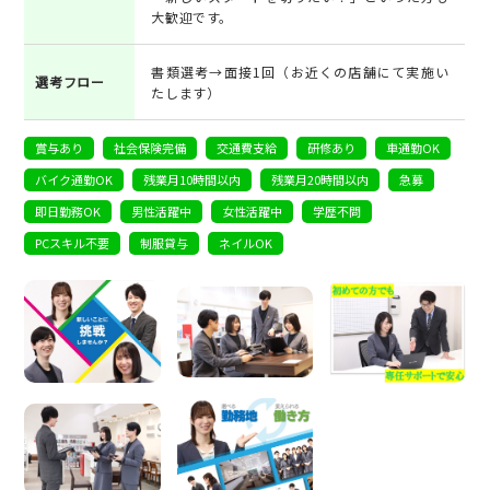
大歓迎です。
書類選考→面接1回（お近くの店舗にて実施い
選考フロー
たします）
賞与あり
社会保険完備
交通費支給
研修あり
車通勤OK
バイク通勤OK
残業月10時間以内
残業月20時間以内
急募
即日勤務OK
男性活躍中
女性活躍中
学歴不問
PCスキル不要
制服貸与
ネイルOK