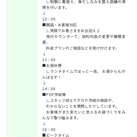
∟制服に着替え、身だしなみを整え店舗の清
掃を行います。
↓
10：00
■開店・お客様対応
∟笑顔でお客さまをお出迎え♪
受付カウンターで、契約内容の変更や機種変
更、
料金プランのご相談などを受け付けます。
↓
13：00
■お昼休憩
∟ランチタイムでほっと一息。 お昼からもが
んばるぞ！
↓
14：00
■POP作成等
∟スタッフ同士でＰＯＰ作成の相談や、
わからないことを質問したりしています。
お客様がまた来たいと思えるお店づくりをみ
んなで取り組みます。
↓
16：00
■ピークタイム