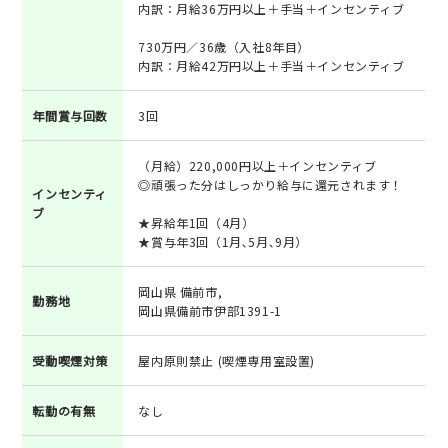
内訳：月給36万円以上＋手当＋インセンティブ
730万円／36歳（入社8年目）
内訳：月給42万円以上＋手当＋インセンティブ
年間賞与回数
3回
（月給）220,000円以上＋インセンティブ
◎頑張った分はしっかり給与に還元されます！
インセンティ
ブ
★昇給年1回（4月）
★賞与年3回（1月､5月､9月）
岡山県 備前市,
勤務地
岡山県備前市伊部1391-1
受動喫煙対策
屋内原則禁止 (喫煙専用室設置)
転勤の有無
なし