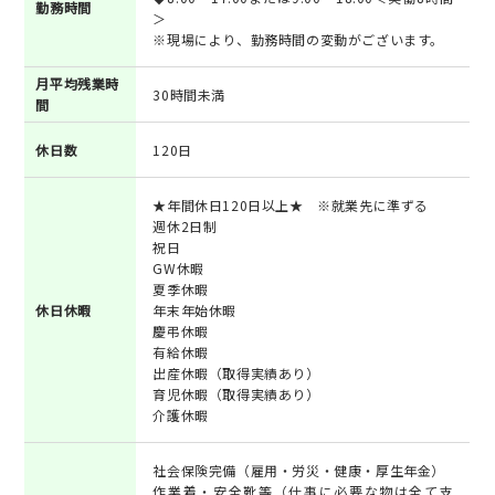
勤務時間
＞
※現場により、勤務時間の変動がございます。
月平均残業時
30時間未満
間
休日数
120日
★年間休日120日以上★ ※就業先に準ずる
週休2日制
祝日
GW休暇
夏季休暇
休日休暇
年末年始休暇
慶弔休暇
有給休暇
出産休暇（取得実績あり）
育児休暇（取得実績あり）
介護休暇
社会保険完備（雇用・労災・健康・厚生年金）
作業着・安全靴等（仕事に必要な物は全て支