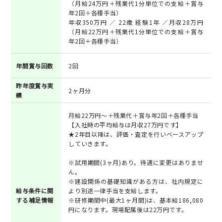
（月給24万円＋残業代1分単位での支給＋賞与
年2回＋各種手当）
年収350万円 ／ 22歳 経験1年 ／月収28万円
（月給22万円＋残業代1分単位での支給＋賞与
年2回＋各種手当）
年間賞与回数
2回
昨年度賞与実
2ヶ月分
績
月給22万円～＋残業代＋賞与年2回＋各種手当
【入社時の平均給与は月収27万円です】
★2年目以降は、評価・査定を行いベースアップ
していきます。
※試用期間(3ヶ月)あり。待遇に変更はありませ
ん。
※建設関係の基礎知識がある方は、社内規定に
給与条件に関
より別途一律手当を支給します。
する補足情報
※研修期間中(最大1ヶ月間)は、基本給186,080
円になります。現場配属後は22万円です。