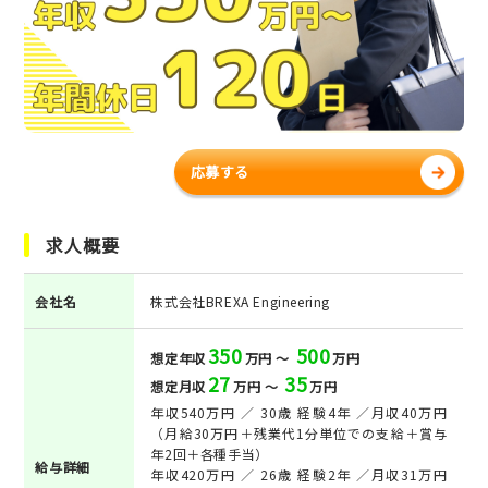
応募する
求人概要
会社名
株式会社BREXA Engineering
350
500
想定年収
万円 ～
万円
27
35
想定月収
万円 ～
万円
年収540万円 ／ 30歳 経験4年 ／月収40万円
（月給30万円＋残業代1分単位での支給＋賞与
年2回＋各種手当）
給与詳細
年収420万円 ／ 26歳 経験2年 ／月収31万円