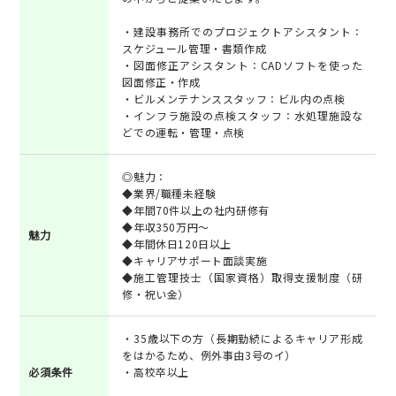
・建設事務所でのプロジェクトアシスタント：
スケジュール管理・書類作成
・図面修正アシスタント：CADソフトを使った
図面修正・作成
・ビルメンテナンススタッフ：ビル内の点検
・インフラ施設の点検スタッフ：水処理施設な
どでの運転・管理・点検
◎魅力：
◆業界/職種未経験
◆年間70件以上の社内研修有
◆年収350万円～
魅力
◆年間休日120日以上
◆キャリアサポート面談実施
◆施工管理技士（国家資格）取得支援制度（研
修・祝い金）
・35歳以下の方（長期勤続によるキャリア形成
をはかるため、例外事由3号のイ）
必須条件
・高校卒以上