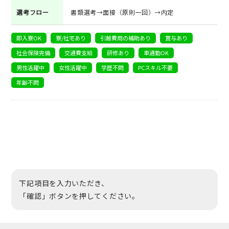
選考フロー
書類選考→面接（原則一回）→内定
即入寮OK
寮/社宅あり
引越費用の補助あり
賞与あり
社会保険完備
交通費支給
研修あり
車通勤OK
男性活躍中
女性活躍中
学歴不問
PCスキル不要
年齢不問
下記項目を入力いただき、
「確認」ボタンを押してください。