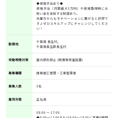
◆資格手当あり◆
資格手当（月額最大5万円）や資格取得時にお
祝い金を支給する制度あり。
先輩方からもモチベーションに繋がると好評で
す♪ぜひスキルアップにチャレンジしてくださ
い！
千葉県 長生村,
勤務地
千葉県長生郡長生村
受動喫煙対策
屋内原則禁止 (喫煙専用室設置)
募集職種
建築施工管理・工事監理者
募集人数
5名
雇用形態
正社員
08:00 ～ 17:00
◆8:00～17:00または9:00～18:00＜実働8時間