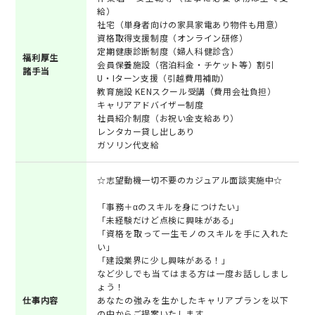
給）
社宅（単身者向けの家具家電あり物件も用意）
資格取得支援制度（オンライン研修）
定期健康診断制度（婦人科健診含）
福利厚生
会員保養施設（宿泊料金・チケット等）割引
諸手当
U・Iターン支援（引越費用補助）
教育施設 KENスクール受講（費用会社負担）
キャリアアドバイザー制度
社員紹介制度（お祝い金支給あり）
レンタカー貸し出しあり
ガソリン代支給
☆志望動機一切不要のカジュアル面談実施中☆
「事務＋αのスキルを身につけたい」
「未経験だけど点検に興味がある」
「資格を取って一生モノのスキルを手に入れた
い」
「建設業界に少し興味がある！」
など少しでも当てはまる方は一度お話ししまし
ょう！
仕事内容
あなたの強みを生かしたキャリアプランを以下
の中からご提案いたします。