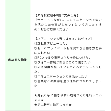
【未経験歓迎◆8割が文系出身】
「サポートしながら、コミュニケーション能力
を活かした仕事がしたい」という方におすす
め！ぜひご応募ください
【以下に一つでも当てはまる方はぜひ♪】
◎正社員デビューしたい
◎もっとプライベートも充実できる働き方を手
に入れたい
◎PCスキルや事務スキルを身につけたい
求める人物像
◎フォロー体制があるところで働きたい
◎研修制度が整っているところでチャレンジし
たい
◎コミュニケーション力を活かしたい
◎営業などの数字を追う仕事につかれてしまっ
た
★男女ともに働きやすい環境づくりを行ってい
ます★
★第二新卒も歓迎します★