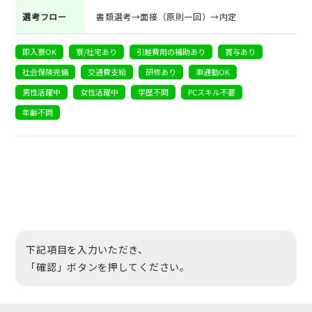
選考フロー
書類選考→面接（原則一回）→内定
即入寮OK
寮/社宅あり
引越費用の補助あり
賞与あり
社会保険完備
交通費支給
研修あり
車通勤OK
男性活躍中
女性活躍中
学歴不問
PCスキル不要
年齢不問
下記項目を入力いただき、
「確認」ボタンを押してください。