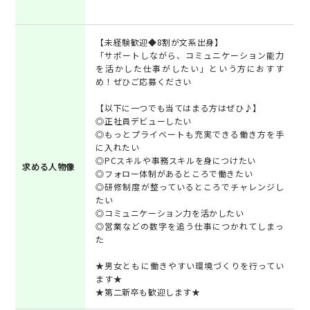
【未経験歓迎◆8割が文系出身】
「サポートしながら、コミュニケーション能力
を活かした仕事がしたい」という方におすす
め！ぜひご応募ください
【以下に一つでも当てはまる方はぜひ♪】
◎正社員デビューしたい
◎もっとプライベートも充実できる働き方を手
に入れたい
◎PCスキルや事務スキルを身につけたい
求める人物像
◎フォロー体制があるところで働きたい
◎研修制度が整っているところでチャレンジし
たい
◎コミュニケーション力を活かしたい
◎営業などの数字を追う仕事につかれてしまっ
た
★男女ともに働きやすい環境づくりを行ってい
ます★
★第二新卒も歓迎します★