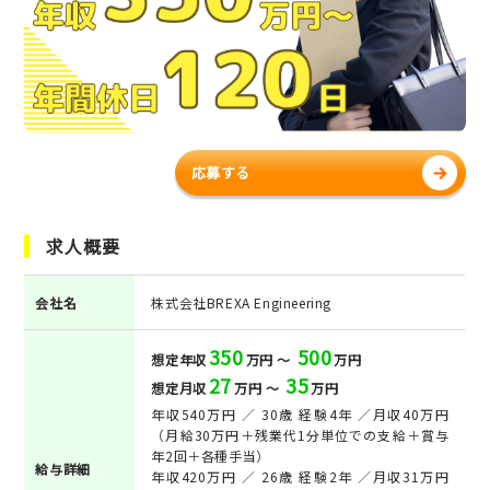
応募する
求人概要
会社名
株式会社BREXA Engineering
350
500
想定年収
万円 ～
万円
27
35
想定月収
万円 ～
万円
年収540万円 ／ 30歳 経験4年 ／月収40万円
（月給30万円＋残業代1分単位での支給＋賞与
年2回＋各種手当）
給与詳細
年収420万円 ／ 26歳 経験2年 ／月収31万円