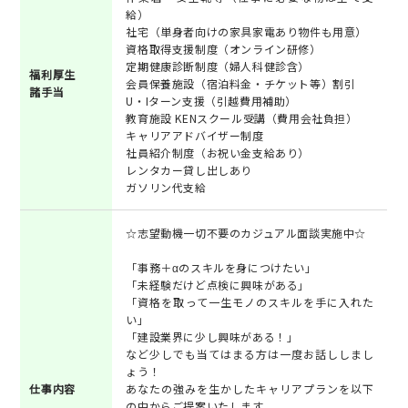
給）
社宅（単身者向けの家具家電あり物件も用意）
資格取得支援制度（オンライン研修）
定期健康診断制度（婦人科健診含）
福利厚生
会員保養施設（宿泊料金・チケット等）割引
諸手当
U・Iターン支援（引越費用補助）
教育施設 KENスクール受講（費用会社負担）
キャリアアドバイザー制度
社員紹介制度（お祝い金支給あり）
レンタカー貸し出しあり
ガソリン代支給
☆志望動機一切不要のカジュアル面談実施中☆
「事務＋αのスキルを身につけたい」
「未経験だけど点検に興味がある」
「資格を取って一生モノのスキルを手に入れた
い」
「建設業界に少し興味がある！」
など少しでも当てはまる方は一度お話ししまし
ょう！
仕事内容
あなたの強みを生かしたキャリアプランを以下
の中からご提案いたします。