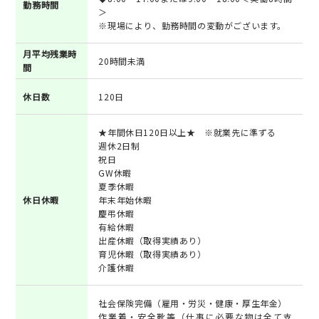
勤務時間
＞
※現場により、勤務時間の変動がございます。
月平均残業時
20時間未満
間
休日数
120日
★年間休日120日以上★ ※就業先に準ずる
週休2日制
祝日
GW休暇
夏季休暇
休日休暇
年末年始休暇
慶弔休暇
有給休暇
出産休暇（取得実績あり）
育児休暇（取得実績あり）
介護休暇
社会保険完備（雇用・労災・健康・厚生年金）
作業着・安全靴等（仕事に必要な物は全て支