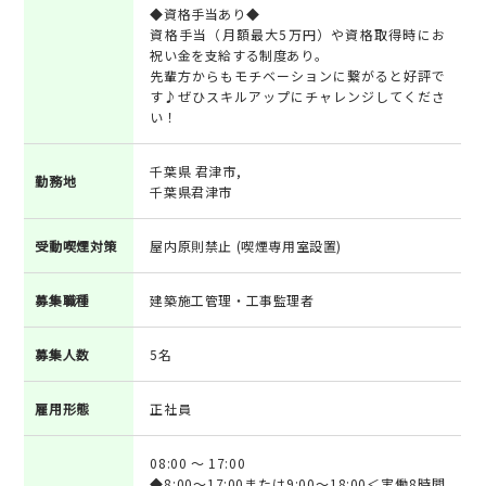
◆資格手当あり◆
資格手当（月額最大5万円）や資格取得時にお
祝い金を支給する制度あり。
先輩方からもモチベーションに繋がると好評で
す♪ぜひスキルアップにチャレンジしてくださ
い！
千葉県 君津市,
勤務地
千葉県君津市
受動喫煙対策
屋内原則禁止 (喫煙専用室設置)
募集職種
建築施工管理・工事監理者
募集人数
5名
雇用形態
正社員
08:00 ～ 17:00
◆8:00～17:00または9:00～18:00＜実働8時間