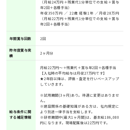
（月給24万円＋残業代1分単位での支給＋賞与
年2回＋各種手当）
年収350万円 ／ 22歳 経験1年 ／月収28万円
（月給22万円＋残業代1分単位での支給＋賞与
年2回＋各種手当）
年間賞与回数
2回
昨年度賞与実
2ヶ月分
績
月給22万円～＋残業代＋賞与年2回＋各種手当
【入社時の平均給与は月収27万円です】
★2年目以降は、評価・査定を行いベースアップ
していきます。
※試用期間(3ヶ月)あり。待遇に変更はありませ
ん。
※建設関係の基礎知識がある方は、社内規定に
給与条件に関
より別途一律手当を支給します。
する補足情報
※研修期間中(最大1ヶ月間)は、基本給186,080
円になります。現場配属後は22万円です。