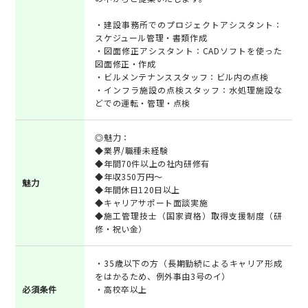
・建設事務所でのプロジェクトアシスタント：
スケジュール管理・書類作成
・図面修正アシスタント：CADソフトを使った
図面修正・作成
・ビルメンテナンススタッフ：ビル内の点検
・インフラ施設の点検スタッフ：水処理施設な
どでの運転・管理・点検
◎魅力：
◆業界/職種未経験
◆年間70件以上の社内研修有
◆年収350万円～
魅力
◆年間休日120日以上
◆キャリアサポート面談実施
◆施工管理技士（国家資格）取得支援制度（研
修・祝い金）
・35歳以下の方（長期勤続によるキャリア形成
をはかるため、例外事由3号のイ）
必須条件
・高校卒以上