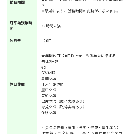
勤務時間
＞
※現場により、勤務時間の変動がございます。
月平均残業時
20時間未満
間
休日数
120日
★年間休日120日以上★ ※就業先に準ずる
週休2日制
祝日
GW休暇
夏季休暇
休日休暇
年末年始休暇
慶弔休暇
有給休暇
出産休暇（取得実績あり）
育児休暇（取得実績あり）
介護休暇
社会保険完備（雇用・労災・健康・厚生年金）
作業着・安全靴等（仕事に必要な物は全て支