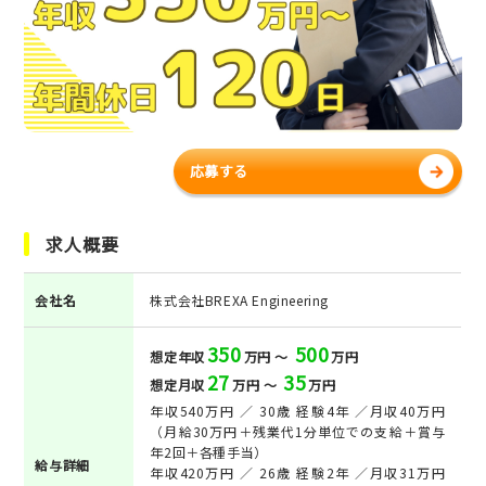
応募する
求人概要
会社名
株式会社BREXA Engineering
350
500
想定年収
万円 ～
万円
27
35
想定月収
万円 ～
万円
年収540万円 ／ 30歳 経験4年 ／月収40万円
（月給30万円＋残業代1分単位での支給＋賞与
年2回＋各種手当）
給与詳細
年収420万円 ／ 26歳 経験2年 ／月収31万円