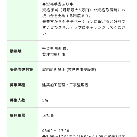
◆資格手当あり◆
資格手当（月額最大5万円）や資格取得時にお
祝い金を支給する制度あり。
先輩方からもモチベーションに繋がると好評で
す♪ぜひスキルアップにチャレンジしてくださ
い！
千葉県 鴨川市,
勤務地
君津市鴨川市
受動喫煙対策
屋内原則禁止 (喫煙専用室設置)
募集職種
建築施工管理・工事監理者
募集人数
5名
雇用形態
正社員
08:00 ～ 17:00
◆8:00～17:00または9:00～18:00＜実働8時間