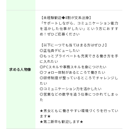
【未経験歓迎◆8割が文系出身】
「サポートしながら、コミュニケーション能力
を活かした仕事がしたい」という方におすす
め！ぜひご応募ください
【以下に一つでも当てはまる方はぜひ♪】
◎正社員デビューしたい
◎もっとプライベートも充実できる働き方を手
に入れたい
◎PCスキルや事務スキルを身につけたい
求める人物像
◎フォロー体制があるところで働きたい
◎研修制度が整っているところでチャレンジし
たい
◎コミュニケーション力を活かしたい
◎営業などの数字を追う仕事につかれてしまっ
た
★男女ともに働きやすい環境づくりを行ってい
ます★
★第二新卒も歓迎します★