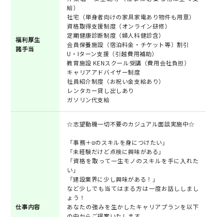
給）
社宅（単身者向けの家具家電あり物件も用意）
資格取得支援制度（オンライン研修）
定期健康診断制度（婦人科健診含）
福利厚生
会員保養施設（宿泊料金・チケット等）割引
諸手当
U・Iターン支援（引越費用補助）
教育施設 KENスクール受講（費用会社負担）
キャリアアドバイザー制度
社員紹介制度（お祝い金支給あり）
レンタカー貸し出しあり
ガソリン代支給
☆志望動機一切不要のカジュアル面談実施中☆
「事務＋αのスキルを身につけたい」
「未経験だけど点検に興味がある」
「資格を取って一生モノのスキルを手に入れた
い」
「建設業界に少し興味がある！」
など少しでも当てはまる方は一度お話ししまし
ょう！
仕事内容
あなたの強みを生かしたキャリアプランを以下
の中からご提案いたします。