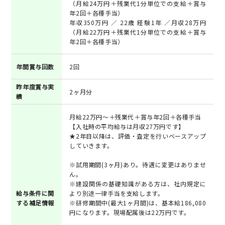
（月給24万円＋残業代1分単位での支給＋賞与
年2回＋各種手当）
年収350万円 ／ 22歳 経験1年 ／月収28万円
（月給22万円＋残業代1分単位での支給＋賞与
年2回＋各種手当）
年間賞与回数
2回
昨年度賞与実
2ヶ月分
績
月給22万円～＋残業代＋賞与年2回＋各種手当
【入社時の平均給与は月収27万円です】
★2年目以降は、評価・査定を行いベースアップ
していきます。
※試用期間(3ヶ月)あり。待遇に変更はありませ
ん。
※建設関係の基礎知識がある方は、社内規定に
給与条件に関
より別途一律手当を支給します。
する補足情報
※研修期間中(最大1ヶ月間)は、基本給186,080
円になります。現場配属後は22万円です。