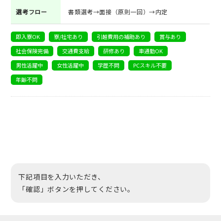
選考フロー
書類選考→面接（原則一回）→内定
即入寮OK
寮/社宅あり
引越費用の補助あり
賞与あり
社会保険完備
交通費支給
研修あり
車通勤OK
男性活躍中
女性活躍中
学歴不問
PCスキル不要
年齢不問
下記項目を入力いただき、
「確認」ボタンを押してください。