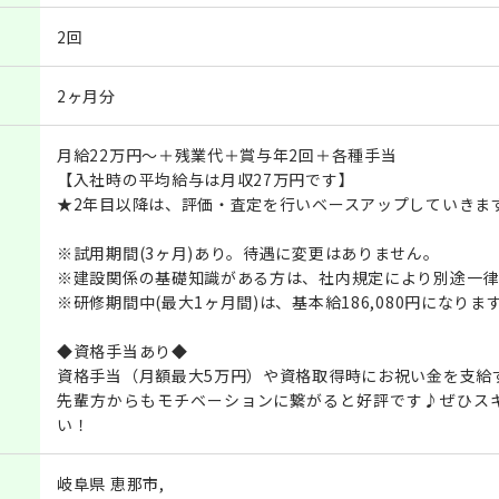
2回
2ヶ月分
月給22万円～＋残業代＋賞与年2回＋各種手当
【入社時の平均給与は月収27万円です】
★2年目以降は、評価・査定を行いベースアップしていきま
※試用期間(3ヶ月)あり。待遇に変更はありません。
※建設関係の基礎知識がある方は、社内規定により別途一律
※研修期間中(最大1ヶ月間)は、基本給186,080円になり
◆資格手当あり◆
資格手当（月額最大5万円）や資格取得時にお祝い金を支給
先輩方からもモチベーションに繋がると好評です♪ぜひス
い！
岐阜県 恵那市,