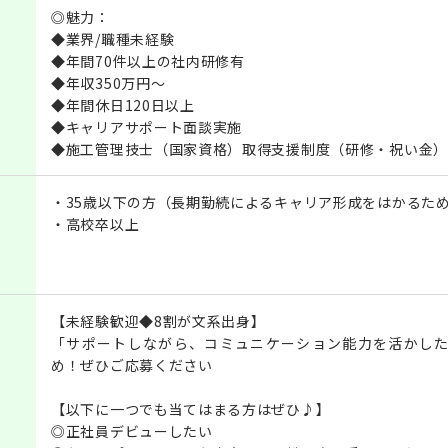
◎魅力：
◆業界/職種未経験
◆年間70件以上の社内研修有
◆年収350万円～
◆年間休日120日以上
◆キャリアサポート面談実施
◆施工管理技士（国家資格）取得支援制度（研修・祝い金）
・35歳以下の方（長期勤続によるキャリア形成をはかるた
・高校卒以上
【未経験歓迎◆8割が文系出身】
「サポートしながら、コミュニケーション能力を活かし
め！ぜひご応募ください
【以下に一つでも当てはまる方はぜひ♪】
◎正社員デビューしたい