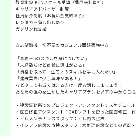
教育施設 KENスクール受講（費用会社負担）
キャリアアドバイザー制度
社員紹介制度（お祝い金支給あり）
レンタカー貸し出しあり
ガソリン代支給
☆志望動機一切不要のカジュアル面談実施中☆
「事務＋αのスキルを身につけたい」
「未経験だけど点検に興味がある」
「資格を取って一生モノのスキルを手に入れたい」
「建設業界に少し興味がある！」
など少しでも当てはまる方は一度お話ししましょう！
あなたの強みを生かしたキャリアプランを以下の中からご提
・建設事務所でのプロジェクトアシスタント：スケジュール
・図面修正アシスタント：CADソフトを使った図面修正・
・ビルメンテナンススタッフ：ビル内の点検
・インフラ施設の点検スタッフ：水処理施設などでの運転・