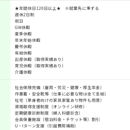
★年間休日120日以上★ ※就業先に準ずる
週休2日制
祝日
GW休暇
夏季休暇
年末年始休暇
慶弔休暇
有給休暇
出産休暇（取得実績あり）
育児休暇（取得実績あり）
介護休暇
社会保険完備（雇用・労災・健康・厚生年金）
作業着・安全靴等（仕事に必要な物は全て支給）
社宅（単身者向けの家具家電あり物件も用意）
資格取得支援制度（オンライン研修）
定期健康診断制度（婦人科健診含）
会員保養施設（宿泊料金・チケット等）割引
U・Iターン支援（引越費用補助）