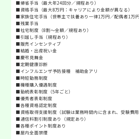
■帰省手当（最大年24回分／規程あり）
■資格手当（最大8万円：キャリアにより金額が異なる）
■家族住宅手当（世帯主で扶養あり一律1万円／配偶者1万円
■残業手当
■社宅制度（8割～全額／規程あり）
■引越し手当（規程あり）
■販売インセンティブ
■結婚・出産祝い金
■慶弔見舞金
■定期健康診断
■インフルエンザ予防接種 補助金アリ
■時短勤務制度
■機種購入優遇制度
■勤続表彰制度（5年ごと）
■優秀者表彰制度
■各種資格認定制度
■資格取得支援制度（試験は業務時間内に含まれ、受験費用
■通信料割引制度あり（規定あり）
■各種ポイント制度あり
■屋内全面禁煙