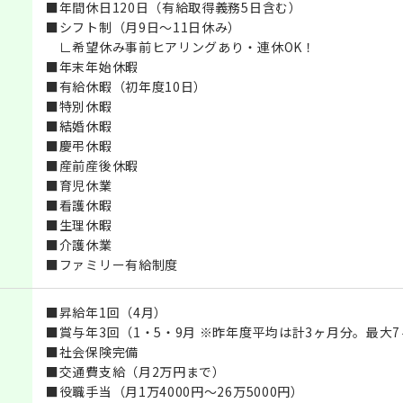
■年間休日120日（有給取得義務5日含む）
■シフト制（月9日～11日休み）
∟希望休み事前ヒアリングあり・連休OK！
■年末年始休暇
■有給休暇（初年度10日）
■特別休暇
■結婚休暇
■慶弔休暇
■産前産後休暇
■育児休業
■看護休暇
■生理休暇
■介護休業
■ファミリー有給制度
■昇給年1回（4月）
■賞与年3回（1・5・9月 ※昨年度平均は計3ヶ月分。最大
■社会保険完備
■交通費支給（月2万円まで）
■役職手当（月1万4000円～26万5000円）