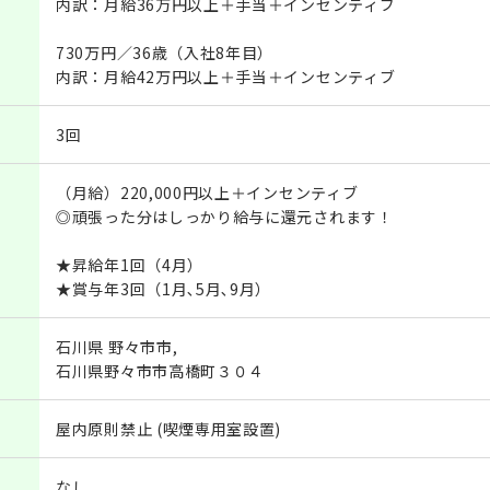
内訳：月給36万円以上＋手当＋インセンティブ
730万円／36歳（入社8年目）
内訳：月給42万円以上＋手当＋インセンティブ
3回
（月給）220,000円以上＋インセンティブ
◎頑張った分はしっかり給与に還元されます！
★昇給年1回（4月）
★賞与年3回（1月､5月､9月）
石川県 野々市市,
石川県野々市市高橋町３０４
屋内原則禁止 (喫煙専用室設置)
なし