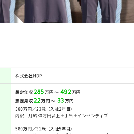
株式会社NDP
285
492
想定年収
万円 ～
万円
22
33
想定月収
万円 ～
万円
380万円／23歳（入社2年目）
内訳：月給30万円以上＋手当＋インセンティブ
580万円／31歳（入社5年目）