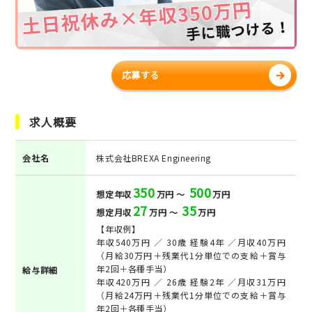
応募する
求人概要
会社名
株式会社BREXA Engineering
350
500
想定年収
万円 ～
万円
27
35
想定月収
万円 ～
万円
【年収例】
年収540万円 ／ 30歳 経験4年 ／月収40万円
（月給30万円＋残業代1分単位での支給＋賞与
年2回＋各種手当）
給与詳細
年収420万円 ／ 26歳 経験2年 ／月収31万円
（月給24万円＋残業代1分単位での支給＋賞与
年2回＋各種手当）