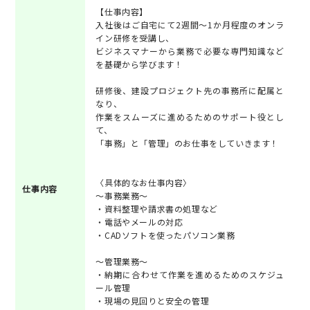
【仕事内容】
入社後はご自宅にて2週間～1か月程度のオンラ
イン研修を受講し、
ビジネスマナーから業務で必要な専門知識など
を基礎から学びます！
研修後、建設プロジェクト先の事務所に配属と
なり、
作業をスムーズに進めるためのサポート役とし
て、
「事務」と「管理」のお仕事をしていきます！
〈具体的なお仕事内容〉
仕事内容
～事務業務～
・資料整理や請求書の処理など
・電話やメールの対応
・CADソフトを使ったパソコン業務
～管理業務～
・納期に合わせて作業を進めるためのスケジュ
ール管理
・現場の見回りと安全の管理