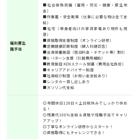
■社会保険完備（雇用・労災・健康・厚生年
金）
■作業着・安全靴等（仕事に必要な物は全て支
給）
■社宅（単身者向けの家具家電あり物件も用
意）
■資格取得支援制度（オンライン研修）
福利厚生
■定期健康診断制度（婦人科健診含）
諸手当
■会員保養施設（宿泊料金・チケット等）割引
■U・Iターン支援（引越費用補助）
■教育施設 KENスクール受講（費用会社負担）
■キャリアアドバイザー制度
■社員紹介制度（お祝い金支給あり）
■レンタカー貸し出しあり
■ガソリン代支給
◎年間休日120日×土日祝休みでしっかり休め
る！
◎残業代100％支給＆資格や役職手当でキャリ
アアップ！
◎丁寧なオンライン研修からスタート！
◎資格取得にもチャレンジできる！