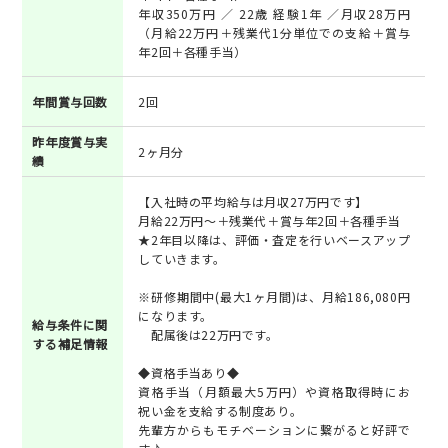
年収350万円 ／ 22歳 経験1年 ／月収28万円
（月給22万円＋残業代1分単位での支給＋賞与
年2回＋各種手当）
年間賞与回数
2回
昨年度賞与実
2ヶ月分
績
【入社時の平均給与は月収27万円です】
月給22万円～＋残業代＋賞与年2回＋各種手当
★2年目以降は、評価・査定を行いベースアップ
していきます。
※研修期間中(最大1ヶ月間)は、月給186,080円
になります。
給与条件に関
配属後は22万円です。
する補足情報
◆資格手当あり◆
資格手当（月額最大5万円）や資格取得時にお
祝い金を支給する制度あり。
先輩方からもモチベーションに繋がると好評で