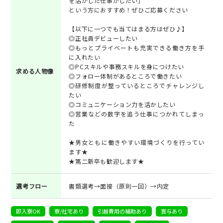
を活かした仕事がしたい」
という方におすすめ！ぜひご応募ください
【以下に一つでも当てはまる方はぜひ♪】
◎正社員デビューしたい
◎もっとプライベートも充実できる働き方を手
に入れたい
◎PCスキルや事務スキルを身につけたい
求める人物像
◎フォロー体制があるところで働きたい
◎研修制度が整っているところでチャレンジし
たい
◎コミュニケーション力を活かしたい
◎営業などの数字を追う仕事につかれてしまっ
た
★男女ともに働きやすい環境づくりを行ってい
ます★
★第二新卒も歓迎します★
選考フロー
書類選考→面接（原則一回）→内定
即入寮OK
寮/社宅あり
引越費用の補助あり
賞与あり