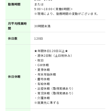
勤務時間
または
9:00～18:00＜実働8時間＞
※現場により、勤務時間の変動がございます。
月平均残業時
30時間未満
間
休日数
120日
★年間休日120日以上★
・週休2日制（土日祝休み）
・祝日
・GW休暇
・夏季休暇
・年末年始休暇
休日休暇
・慶弔休暇
・有給休暇
・出産休暇（取得実績あり）
・育児休暇（取得実績あり）
・介護休暇
※就業先に準ずる