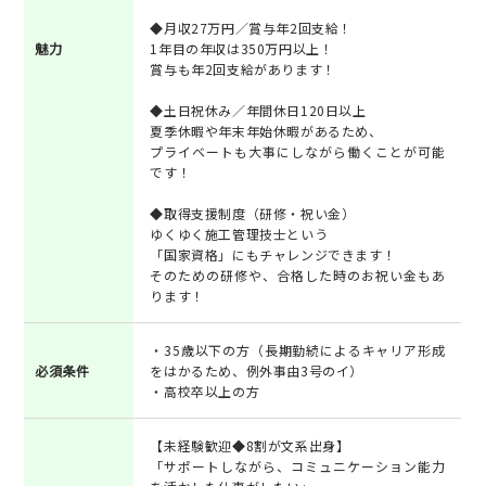
◆月収27万円／賞与年2回支給！
魅力
1年目の年収は350万円以上！
賞与も年2回支給があります！
◆土日祝休み／年間休日120日以上
夏季休暇や年末年始休暇があるため、
プライベートも大事にしながら働くことが可能
です！
◆取得支援制度（研修・祝い金）
ゆくゆく施工管理技士という
「国家資格」にもチャレンジできます！
そのための研修や、合格した時のお祝い金もあ
ります！
・35歳以下の方（長期勤続によるキャリア形成
必須条件
をはかるため、例外事由3号のイ）
・高校卒以上の方
【未経験歓迎◆8割が文系出身】
「サポートしながら、コミュニケーション能力