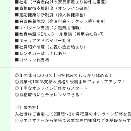
■社宅（単身者向けの家具家電あり物件も用意）
■資格取得支援制度（オンライン研修）
■定期健康診断制度（婦人科健診含）
■会員保養施設（宿泊料金・チケット等）割引
■U・Iターン支援（引越費用補助）
■教育施設 KENスクール受講（費用会社負担）
■キャリアアドバイザー制度
■社員紹介制度（お祝い金支給あり）
■レンタカー貸し出しあり
■ガソリン代支給
◎年間休日120日×土日祝休みでしっかり休める！
◎残業代100％支給＆資格や役職手当でキャリアアップ！
◎丁寧なオンライン研修からスタート！
◎資格取得にもチャレンジできる！
【仕事内容】
入社後はご自宅にて2週間～1か月程度のオンライン研修を
ビジネスマナーから業務で必要な専門知識などを基礎から学