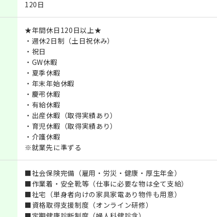
120日
★年間休日120日以上★
・週休2日制（土日祝休み）
・祝日
・GW休暇
・夏季休暇
・年末年始休暇
・慶弔休暇
・有給休暇
・出産休暇（取得実績あり）
・育児休暇（取得実績あり）
・介護休暇
※就業先に準ずる
■社会保険完備（雇用・労災・健康・厚生年金）
■作業着・安全靴等（仕事に必要な物は全て支給）
■社宅（単身者向けの家具家電あり物件も用意）
■資格取得支援制度（オンライン研修）
■定期健康診断制度（婦人科健診含）