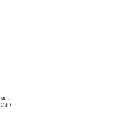
受講し、
びます！