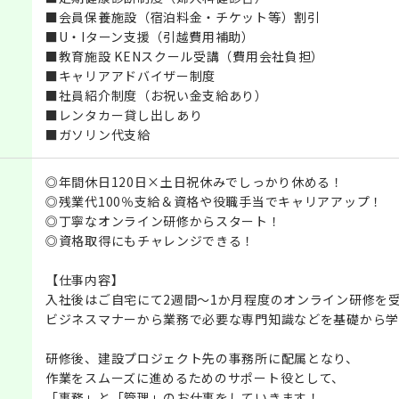
■会員保養施設（宿泊料金・チケット等）割引
■U・Iターン支援（引越費用補助）
■教育施設 KENスクール受講（費用会社負担）
■キャリアアドバイザー制度
■社員紹介制度（お祝い金支給あり）
■レンタカー貸し出しあり
■ガソリン代支給
◎年間休日120日×土日祝休みでしっかり休める！
◎残業代100％支給＆資格や役職手当でキャリアアップ！
◎丁寧なオンライン研修からスタート！
◎資格取得にもチャレンジできる！
【仕事内容】
入社後はご自宅にて2週間～1か月程度のオンライン研修を
ビジネスマナーから業務で必要な専門知識などを基礎から学
研修後、建設プロジェクト先の事務所に配属となり、
作業をスムーズに進めるためのサポート役として、
「事務」と「管理」のお仕事をしていきます！