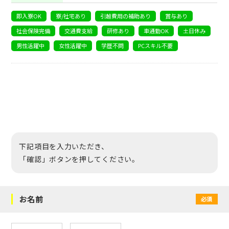
即入寮OK
寮/社宅あり
引越費用の補助あり
賞与あり
社会保険完備
交通費支給
研修あり
車通勤OK
土日休み
男性活躍中
女性活躍中
学歴不問
PCスキル不要
下記項目を入力いただき、
「確認」ボタンを押してください。
お名前
必須