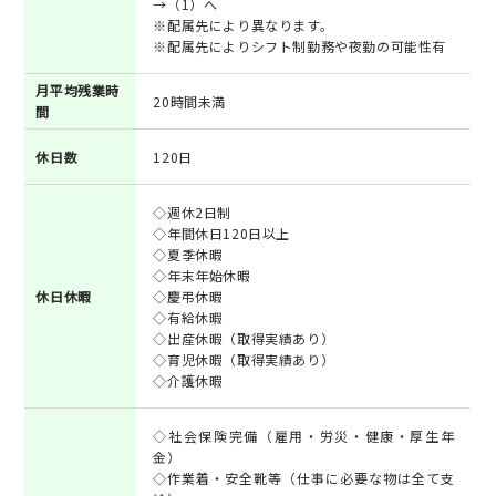
→（1）へ
※配属先により異なります。
※配属先によりシフト制勤務や夜勤の可能性有
月平均残業時
20時間未満
間
休日数
120日
◇週休2日制
◇年間休日120日以上
◇夏季休暇
◇年末年始休暇
休日休暇
◇慶弔休暇
◇有給休暇
◇出産休暇（取得実績あり）
◇育児休暇（取得実績あり）
◇介護休暇
◇社会保険完備（雇用・労災・健康・厚生年
金）
◇作業着・安全靴等（仕事に必要な物は全て支