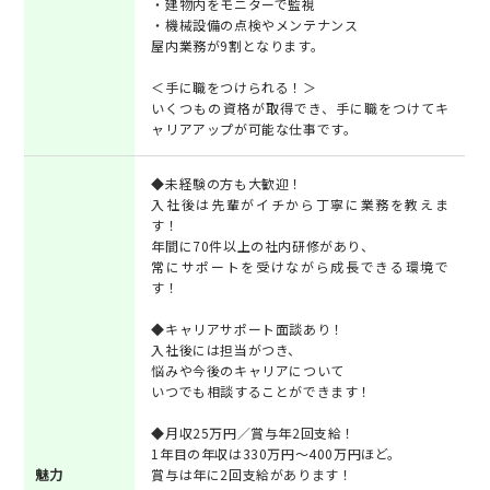
・建物内をモニターで監視
・機械設備の点検やメンテナンス
屋内業務が9割となります。
＜手に職をつけられる！＞
いくつもの資格が取得でき、手に職をつけてキ
ャリアアップが可能な仕事です。
◆未経験の方も大歓迎！
入社後は先輩がイチから丁寧に業務を教えま
す！
年間に70件以上の社内研修があり、
常にサポートを受けながら成長できる環境で
す！
◆キャリアサポート面談あり！
入社後には担当がつき、
悩みや今後のキャリアについて
いつでも相談することができます！
◆月収25万円／賞与年2回支給！
1年目の年収は330万円～400万円ほど。
魅力
賞与は年に2回支給があります！