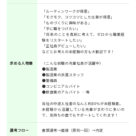
「ルーティンワークが得意」
「モクモク、コツコツとした仕事が得意」
「ものづくりに興味がある」
「手に職をつけたい」
「将来のことを真剣に考えて、ゼロから職業経
験をリスタートしたい」
「正社員デビューしたい」
などとお考えの未経験の方も大歓迎です！
求める人物像
〈こんな前職の先輩社員が活躍中〉
●製造業
●製造業の派遣スタッフ
●警備員
●コンビニアルバイト
●飲食業のアルバイト …等
当社の中途入社者のなんと約80％が未経験者。
未経験から活躍している先輩がまわりに多いの
で、気持ちの面でもサポートしてくれます！
選考フロー
書類選考→面接（原則一回）→内定