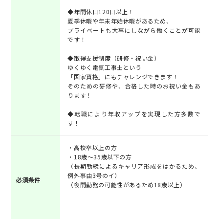
◆年間休日120日以上！
夏季休暇や年末年始休暇があるため、
プライベートも大事にしながら働くことが可能
です！
◆取得支援制度（研修・祝い金）
ゆくゆく電気工事士という
「国家資格」にもチャレンジできます！
そのための研修や、合格した時のお祝い金もあ
ります！
◆転職により年収アップを実現した方多数で
す！
・高校卒以上の方
・18歳～35歳以下の方
（長期勤続によるキャリア形成をはかるため、
例外事由3号のイ）
必須条件
（夜間勤務の可能性があるため18歳以上）