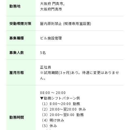
大阪府 門真市,
勤務地
大阪府門真市
受動喫煙対策
屋内原則禁止 (喫煙専用室設置)
募集職種
ビル施設管理
募集人数
5名
正社員
雇用形態
※試用期間(3ヶ月)あり。待遇に変更はありませ
ん。
08:00 ～ 20:00
▼勤務シフトパターン例
（1）8:00～20:00 勤務
（2）20:00～翌20:00 休み
（3）20:00～翌8:00 勤務
勤務時間
（4）明け休み
（5）休み