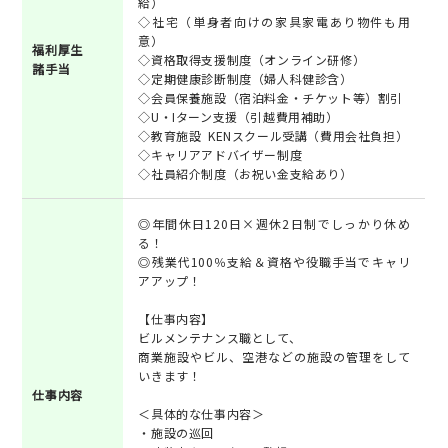
給）
◇社宅（単身者向けの家具家電あり物件も用
意）
福利厚生
◇資格取得支援制度（オンライン研修）
諸手当
◇定期健康診断制度（婦人科健診含）
◇会員保養施設（宿泊料金・チケット等）割引
◇U・Iターン支援（引越費用補助）
◇教育施設 KENスクール受講（費用会社負担）
◇キャリアアドバイザー制度
◇社員紹介制度（お祝い金支給あり）
◎年間休日120日×週休2日制でしっかり休め
る！
◎残業代100％支給＆資格や役職手当でキャリ
アアップ！
【仕事内容】
ビルメンテナンス職として、
商業施設やビル、空港などの施設の管理をして
いきます！
仕事内容
＜具体的な仕事内容＞
・施設の巡回