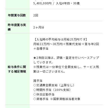
5,400,000円 / 入社4年目・30歳
年間賞与回数
2回
昨年度賞与実
2ヶ月分
績
【入社時の平均給与は月給25万円です】
月給22万円～30万円＋残業代支給＋賞与年2回
＋各種手当
★2年目以降は、評価・査定を行いベースアップ
していきます。
給与条件に関
※残業代は一分単位で全額支給し、サービス残
する補足情報
業は一切ございません。
諸手当
◇交通費全額支給（上限なし）
◇時間外手当（100％支給）
◇休日出勤手当
◇資格手当 ※国家資格該当者対象