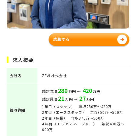
応募する
求人概要
会社名
ZEAL株式会社
280
420
想定年収
万円 ～
万円
21
27
想定月収
万円 ～
万円
1年目（スタッフ） 年収280万～420万
給与詳細
2年目（エーススタッフ） 年収350万～520万
2年目（店長） 年収370万～550万
4年目（エリアマネージャー） 年収430万～
600万