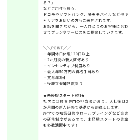
る？」
などご用件も様々。
ドコモやソフトバンク、楽天モバイルなど他キ
ャリアをお使いの方もご来店されます。
お話を聞きながら、一人ひとりのお客様に合わ
せてプランやサービスをご提案していきます。
＼＼POINT／／
・年間休日休暇120日以上
・2か月間の新人研修あり
・インセンティブ制度あり
・最大年50万円の資格手当あり
・賞与年3回
・役職立候補制度あり
★未経験スタート9割★
社内には教育専門の担当者がおり、入社後は2
か月間の新人研修で基礎からお教えします。
座学での知識研修やロールプレイングなど充実
の研修制度があるので、未経験スタートの先輩
も多数活躍中です！