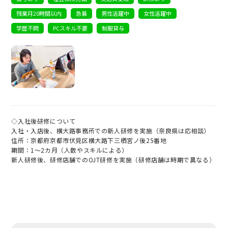
残業月20時間以内
急募
男性活躍中
女性活躍中
学歴不問
PCスキル不要
制服貸与
◇入社後研修について
入社・入店後、横大路事務所での新人研修を実施（奈良県は応相談）
住所：京都府京都市伏見区横大路下三栖宮ノ後25番地
期間：1～2カ月（人数やスキルによる）
新人研修後、研修店舗でのOJT研修を実施（研修店舗は時期で異なる）