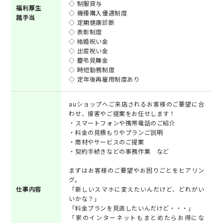
◇ 制服貸与
福利厚生
◇ 機種購入優遇制度
諸手当
◇ 定期健康診断
◇ 表彰制度
◇ 結婚祝い金
◇ 出産祝い金
◇ 慶弔見舞金
◇ 時短勤務制度
◇ 定年後再雇用制度あり
auショップへご来店されるお客様のご要望に合
わせ、接客やご提案をお任せします！
・スマートフォンや携帯電話のご紹介
・料金の見積もりやプランご説明
・商材やサービスのご提案
・契約手続きなどの事務作業 など
まずはお客様のご要望やお困りごとをヒアリン
グ。
仕事内容
「新しいスマホに変えたいんだけど、どれがい
いかな？」
「料金プランを見直したいんだけど・・・」
「家のインターネットもまとめたらお得にな