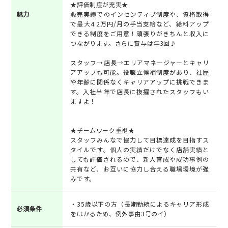
★評価制度が充実★
魅力
販売実績でのインセンティブ制度や、資格取得
で最大4.2万円/月の手当支給など、給料アップ
できる制度をご用意！頑張りがきちんと収入に
つながります。さらに賞与は年3回♪
スタッフ→店長→エリアマネージャーとキャリ
アアップも可能。役職立候補制度があり、社歴
や年齢に関係なくキャリアアップに挑戦できま
す。入社半年で店長に抜擢されたスタッフもい
ますよ！
★チームワーク重視★
スタッフみんなで協力して目標達成を目指すス
タイルです。個人の実績だけでなく店舗実績と
しても評価されるので、新人育成や成功事例の
共有など、お互いに協力し合える職場環境が強
みです。
・35歳以下の方（長期勤続によるキャリア形成
必須条件
をはかるため、例外事由3号のイ）