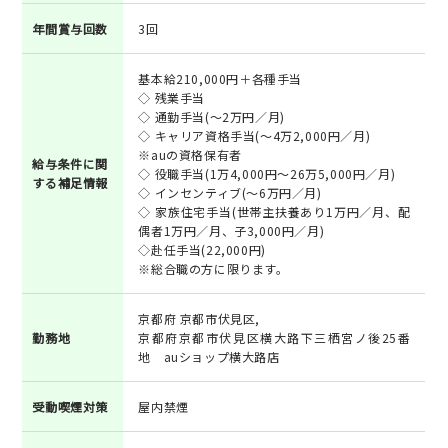
年間賞与回数
3回
基本給210,000円＋各種手当
◇ 残業手当
◇ 通勤手当(～2万円／月)
◇ キャリア資格手当(～4万2,000円／月)
※auの資格保有者
給与条件に関
◇ 役職手当(1万4,000円～26万5,000円／月)
する補足情報
◇ インセンティブ(～6万円／月)
◇ 家族住宅手当(世帯主扶養あり1万円／月、配
偶者1万円／月、子3,000円／月)
◇赴任手当(22,000円)
※総合職の方に限ります。
京都府 京都市伏見区,
勤務地
京都府京都市伏見区横大路下三栖宮ノ後25番
地 auショップ横大路店
受動喫煙対策
屋内禁煙