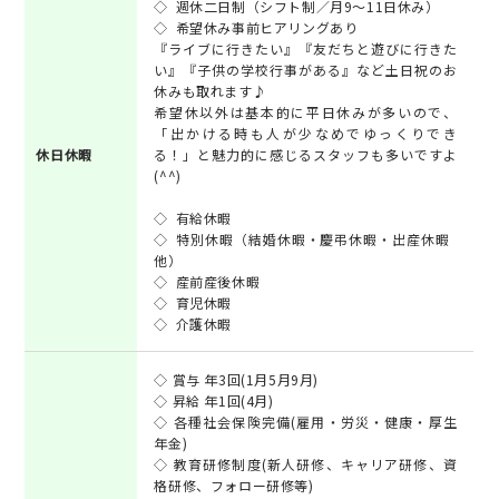
◇ 週休二日制（シフト制／月9～11日休み）
◇ 希望休み事前ヒアリングあり
『ライブに行きたい』『友だちと遊びに行きた
い』『子供の学校行事がある』など土日祝のお
休みも取れます♪
希望休以外は基本的に平日休みが多いので、
「出かける時も人が少なめでゆっくりでき
休日休暇
る！」と魅力的に感じるスタッフも多いですよ
(^^)
◇ 有給休暇
◇ 特別休暇（結婚休暇・慶弔休暇・出産休暇
他）
◇ 産前産後休暇
◇ 育児休暇
◇ 介護休暇
◇ 賞与 年3回(1月5月9月)
◇ 昇給 年1回(4月)
◇ 各種社会保険完備(雇用・労災・健康・厚生
年金)
◇ 教育研修制度(新人研修、キャリア研修、資
格研修、フォロー研修等)