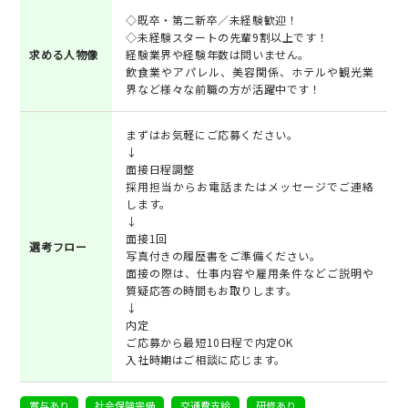
◇既卒・第二新卒／未経験歓迎！
◇未経験スタートの先輩9割以上です！
求める人物像
経験業界や経験年数は問いません。
飲食業やアパレル、美容関係、ホテルや観光業
界など様々な前職の方が活躍中です！
まずはお気軽にご応募ください。
↓
面接日程調整
採用担当からお電話またはメッセージでご連絡
します。
↓
面接1回
選考フロー
写真付きの履歴書をご準備ください。
面接の際は、仕事内容や雇用条件などご説明や
質疑応答の時間もお取りします。
↓
内定
ご応募から最短10日程で内定OK
入社時期はご相談に応じます。
賞与あり
社会保険完備
交通費支給
研修あり