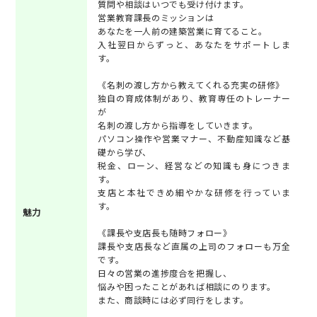
質問や相談はいつでも受け付けます。
営業教育課長のミッションは
あなたを一人前の建築営業に育てること。
入社翌日からずっと、あなたをサポートしま
す。
《名刺の渡し方から教えてくれる充実の研修》
独自の育成体制があり、教育専任のトレーナー
が
名刺の渡し方から指導をしていきます。
パソコン操作や営業マナー、不動産知識など基
礎から学び、
税金、ローン、経営などの知識も身につきま
す。
支店と本社できめ細やかな研修を行っていま
す。
魅力
《課長や支店長も随時フォロー》
課長や支店長など直属の上司のフォローも万全
です。
日々の営業の進捗度合を把握し、
悩みや困ったことがあれば相談にのります。
また、商談時には必ず同行をします。