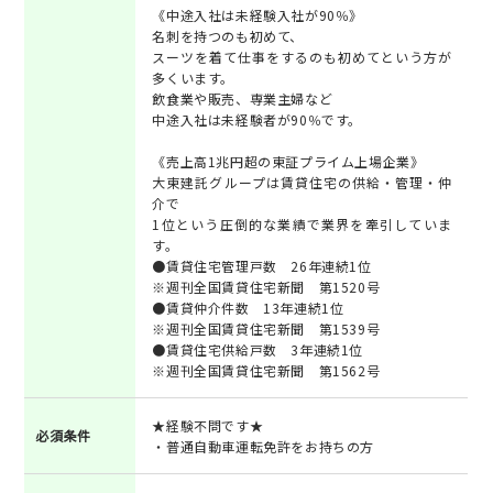
《中途入社は未経験入社が90％》
名刺を持つのも初めて、
スーツを着て仕事をするのも初めてという方が
多くいます。
飲食業や販売、専業主婦など
中途入社は未経験者が90％です。
《売上高1兆円超の東証プライム上場企業》
大東建託グループは賃貸住宅の供給・管理・仲
介で
1位という圧倒的な業績で業界を牽引していま
す。
●賃貸住宅管理戸数 26年連続1位
※週刊全国賃貸住宅新聞 第1520号
●賃貸仲介件数 13年連続1位
※週刊全国賃貸住宅新聞 第1539号
●賃貸住宅供給戸数 3年連続1位
※週刊全国賃貸住宅新聞 第1562号
★経験不問です★
必須条件
・普通自動車運転免許をお持ちの方