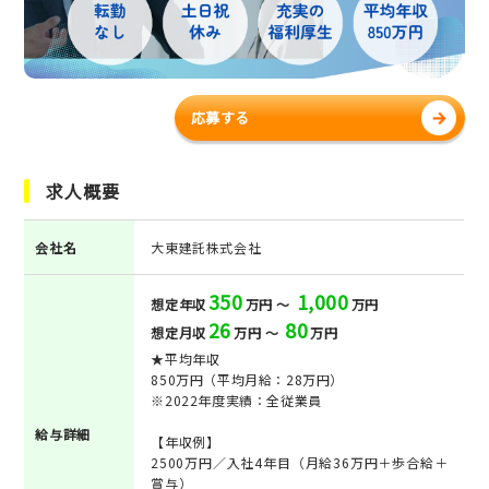
応募する
求人概要
会社名
大東建託株式会社
350
1,000
想定年収
万円 ～
万円
26
80
想定月収
万円 ～
万円
★平均年収
850万円（平均月給：28万円）
※2022年度実績：全従業員
給与詳細
【年収例】
2500万円／入社4年目（月給36万円＋歩合給＋
賞与）