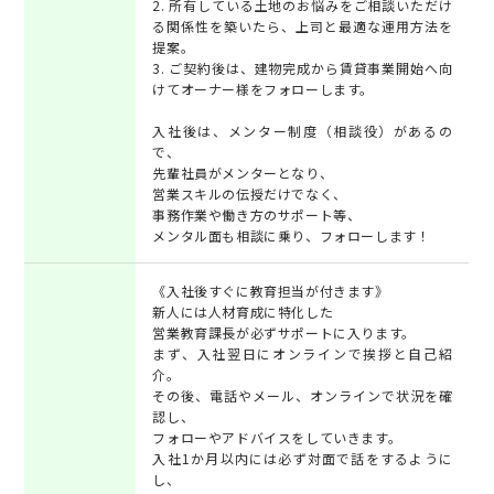
2. 所有している土地のお悩みをご相談いただけ
る関係性を築いたら、上司と最適な運用方法を
提案。
3. ご契約後は、建物完成から賃貸事業開始へ向
けてオーナー様をフォローします。
入社後は、メンター制度（相談役）があるの
で、
先輩社員がメンターとなり、
営業スキルの伝授だけでなく、
事務作業や働き方のサポート等、
メンタル面も相談に乗り、フォローします！
《入社後すぐに教育担当が付きます》
新人には人材育成に特化した
営業教育課長が必ずサポートに入ります。
まず、入社翌日にオンラインで挨拶と自己紹
介。
その後、電話やメール、オンラインで状況を確
認し、
フォローやアドバイスをしていきます。
入社1か月以内には必ず対面で話をするように
し、