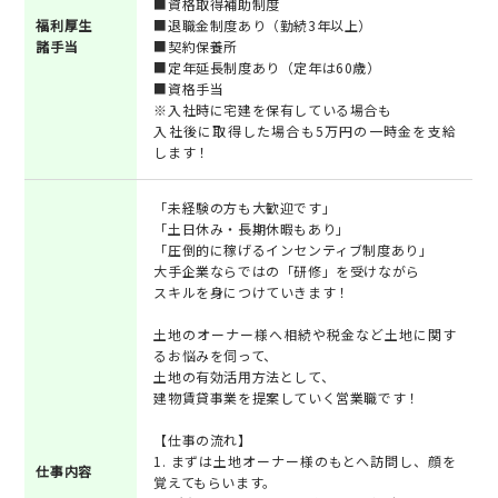
■資格取得補助制度
福利厚生
■退職金制度あり（勤続3年以上）
諸手当
■契約保養所
■定年延長制度あり（定年は60歳）
■資格手当
※入社時に宅建を保有している場合も
入社後に取得した場合も5万円の一時金を支給
します！
「未経験の方も大歓迎です」
「土日休み・長期休暇もあり」
「圧倒的に稼げるインセンティブ制度あり」
大手企業ならではの「研修」を受けながら
スキルを身につけていきます！
土地のオーナー様へ相続や税金など土地に関す
るお悩みを伺って、
土地の有効活用方法として、
建物賃貸事業を提案していく営業職です！
【仕事の流れ】
1. まずは土地オーナー様のもとへ訪問し、顔を
仕事内容
覚えてもらいます。