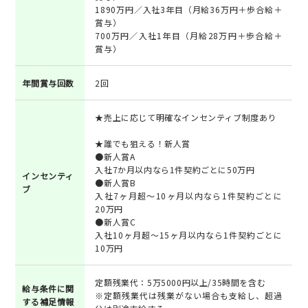
1890万円／入社3年目（月給36万円＋歩合給＋
賞与）
700万円／入社1年目（月給28万円＋歩合給＋
賞与）
年間賞与回数
2回
★売上に応じて明確なインセンティブ制度あり
★誰でも狙える！新人賞
●新人賞A
入社7か月以内なら1件契約ごとに50万円
インセンティ
●新人賞B
ブ
入社7ヶ月超～10ヶ月以内なら1件契約ごとに
20万円
●新人賞C
入社10ヶ月超～15ヶ月以内なら1件契約ごとに
10万円
定額残業代：5万5000円以上/35時間を含む
給与条件に関
※定額残業代は残業がない場合も支給し、超過
する補足情報