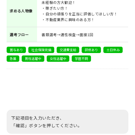
未経験の方大歓迎！
・稼ぎたい方！
求める人物像
・自分の頑張りを正当に評価してほしい方！
・不動産業界に興味のある方！
選考フロー
書類選考→適性検査→面接1回
賞与あり
社会保険完備
交通費支給
研修あり
土日休み
急募
男性活躍中
女性活躍中
学歴不問
下記項目を入力いただき、
「確認」ボタンを押してください。