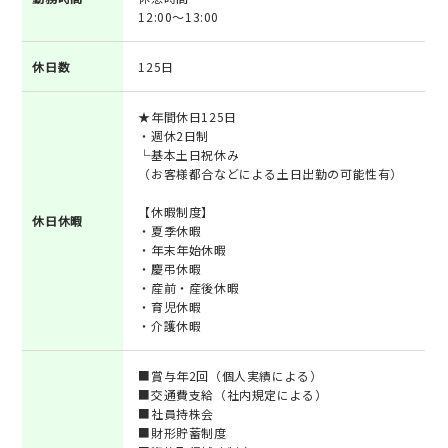
12:00～13:00
休日数
125日
★年間休日125日
・週休2日制
└基本土日祝休み
（お客様都合などによる土日出勤の可能性有）
【休暇制度】
休日休暇
・夏季休暇
・年末年始休暇
・慶弔休暇
・産前・産後休暇
・育児休暇
・介護休暇
■賞与年2回（個人実績による）
■交通費支給（社内規定による）
■社員持株会
■財形貯蓄制度