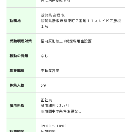
分は別途支給する
滋賀県 彦根市,
勤務地
滋賀県彦根市駅東町７番地１１スカイピア彦根
１階
受動喫煙対策
屋内原則禁止 (喫煙専用室設置)
転勤の有無
なし
募集職種
不動産営業
募集人数
5名
正社員
雇用形態
試用期間：3カ月
※期間中の条件変更なし
09:00 ～ 18:00
勤務時間
休憩時間