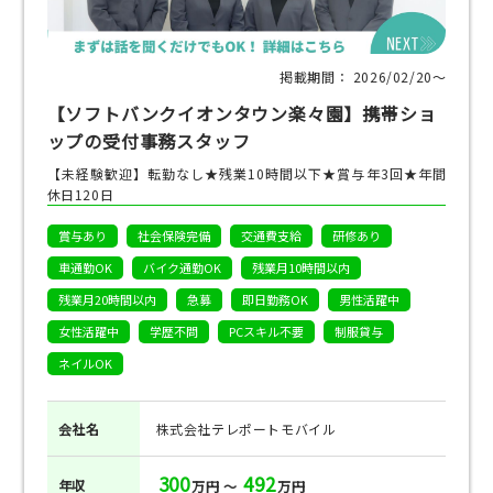
掲載期間： 2026/02/20〜
【ソフトバンクイオンタウン楽々園】携帯ショ
ップの受付事務スタッフ
【未経験歓迎】転勤なし★残業10時間以下★賞与年3回★年間
休日120日
賞与あり
社会保険完備
交通費支給
研修あり
車通勤OK
バイク通勤OK
残業月10時間以内
残業月20時間以内
急募
即日勤務OK
男性活躍中
女性活躍中
学歴不問
PCスキル不要
制服貸与
ネイルOK
会社名
株式会社テレポートモバイル
300
492
年収
万円 ～
万円