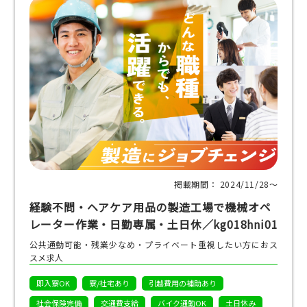
掲載期間： 2024/11/28〜
経験不問・ヘアケア用品の製造工場で機械オペ
レーター作業・日勤専属・土日休／kg018hni01
公共通勤可能・残業少なめ・プライベート重視したい方におス
スメ求人
即入寮OK
寮/社宅あり
引越費用の補助あり
社会保険完備
交通費支給
バイク通勤OK
土日休み