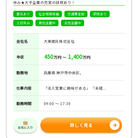
休み★大手企業の充実の研修あり！
賞与あり
社会保険完備
交通費支給
研修あり
土日休み
男性活躍中
女性活躍中
会社名
大東建託株式会社
450
1,400
年収
万円 ～
万円
勤務地
兵庫県 神戸市中央区,
仕事
内容
「法人営業に興味がある」 「未経...
勤務
時間
09:00 ～ 17:30
詳しく見る