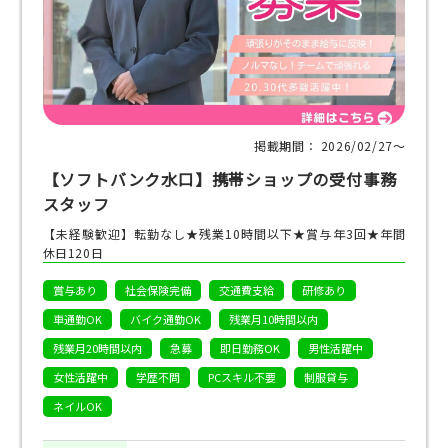
掲載期間： 2026/02/27〜
【ソフトバンク水口】携帯ショップの受付事務
スタッフ
【未経験歓迎】転勤なし★残業10時間以下★賞与年3回★年間
休日120日
賞与あり
社会保険完備
交通費支給
研修あり
車通勤OK
バイク通勤OK
残業月10時間以内
残業月20時間以内
急募
即日勤務OK
男性活躍中
女性活躍中
学歴不問
PCスキル不要
制服貸与
ネイルOK