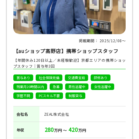
掲載期間： 2025/12/08〜
【auショップ高野店】携帯ショップスタッフ
【年間休み120日以上／未経験歓迎】京都エリアの携帯ショッ
プスタッフ｜賞与年3回
賞与あり
社会保険完備
交通費支給
研修あり
残業月20時間以内
急募
男性活躍中
女性活躍中
学歴不問
PCスキル不要
制服貸与
会社名
ZEAL株式会社
280
420
年収
万円 ～
万円