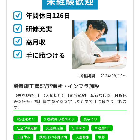
掲載期間： 2024/09/10〜
設備施工管理/発電所・インフラ施設
【未経験歓迎】【人柄採用】【面接確約】転勤なし◎土日祝休
み◎研修・福利厚生充実◎安定した企業で手に職をつけれま
す！
寮/社宅あり
引越費用の補助あり
賞与あり
社会保険完備
交通費支給
研修あり
車通勤OK
土日休み
残業月20時間以内
大量募集
急募