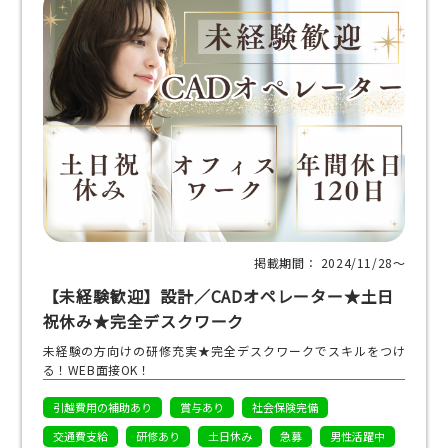
掲載期間： 2024/11/28〜
【未経験歓迎】設計／CADオペレーター★土日
祝休み★完全デスクワーク
未経験の方向けの研修充実★完全デスクワークでスキルをつけ
る！WEB面接OK！
引越費用の補助あり
賞与あり
社会保険完備
交通費支給
研修あり
土日休み
急募
男性活躍中