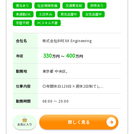
賞与あり
社会保険完備
交通費支給
研修あり
車通勤OK
土日休み
男性活躍中
女性活躍中
学歴不問
PCスキル不要
会社名
株式会社BREXA Engineering
330
400
年収
万円 ～
万円
勤務地
東京都 中央区,
仕事
内容
◎年間休日120日×週休2日制でし...
勤務
時間
08:00 ～ 20:00
詳しく見る