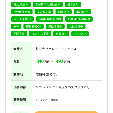
寮/社宅あり
引越費用の補助あり
賞与あり
社会保険完備
交通費支給
研修あり
車通勤OK
バイク通勤OK
残業月10時間以内
残業月20時間以内
急募
即日勤務OK
男性活躍中
女性活躍中
学歴不問
PCスキル不要
制服貸与
ネイルOK
会社名
株式会社テレポートモバイル
340
492
年収
万円 ～
万円
勤務地
高知県 高知市,
仕事
内容
ソフトバンクショップのスタッフとし...
勤務
時間
10:00 ～ 19:00