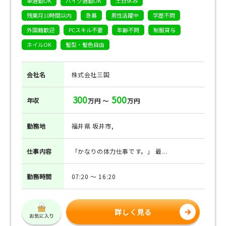
車通勤OK
バイク通勤OK
土日休み
残業月10時間以内
急募
男性活躍中
学歴不問
外国籍歓迎
PCスキル不要
年齢不問
制服貸与
ネイルOK
髪型・髪色自由
会社名
株式会社三国
300
500
年収
万円 ～
万円
勤務地
福井県 坂井市,
仕事
内容
「かなりの体力仕事です。」 最...
勤務
時間
07:20 ～ 16:20
詳しく見る