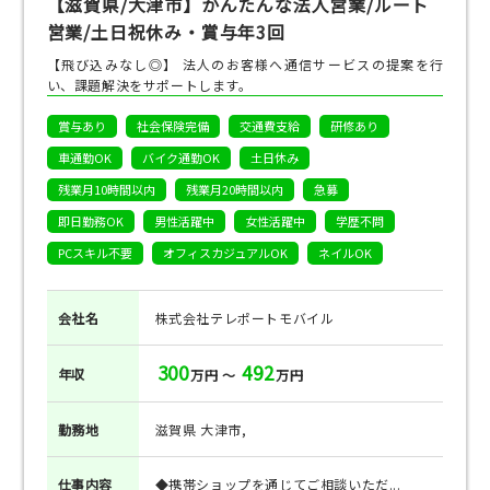
【滋賀県/大津市】かんたんな法人営業/ルート
営業/土日祝休み・賞与年3回
【飛び込みなし◎】 法人のお客様へ通信サービスの提案を行
い、課題解決をサポートします。
賞与あり
社会保険完備
交通費支給
研修あり
車通勤OK
バイク通勤OK
土日休み
残業月10時間以内
残業月20時間以内
急募
即日勤務OK
男性活躍中
女性活躍中
学歴不問
PCスキル不要
オフィスカジュアルOK
ネイルOK
会社名
株式会社テレポートモバイル
300
492
年収
万円 ～
万円
勤務地
滋賀県 大津市,
仕事
内容
◆携帯ショップを通じてご相談いただ...