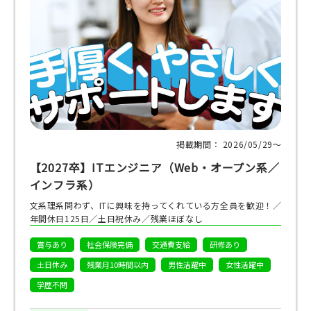
掲載期間： 2026/05/29〜
【2027卒】ITエンジニア（Web・オープン系／
インフラ系）
文系理系問わず、ITに興味を持ってくれている方全員を歓迎！／
年間休日125日／土日祝休み／残業ほぼなし
賞与あり
社会保険完備
交通費支給
研修あり
土日休み
残業月10時間以内
男性活躍中
女性活躍中
学歴不問