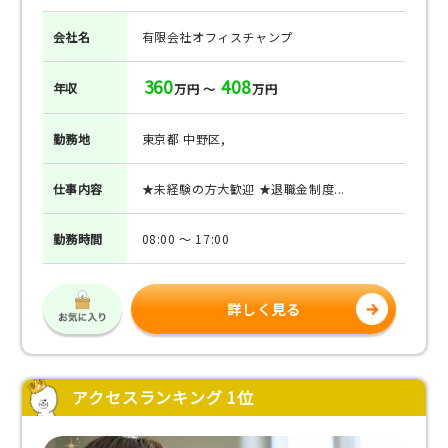
会社名
有限会社オフィスチャンプ
360
408
年収
万円 ～
万円
勤務地
東京都 中野区,
仕事
内容
★未経験の方大歓迎 ★退職金制度...
勤務
時間
08:00 ～ 17:00
詳しく見る
アクセスランキング 1位