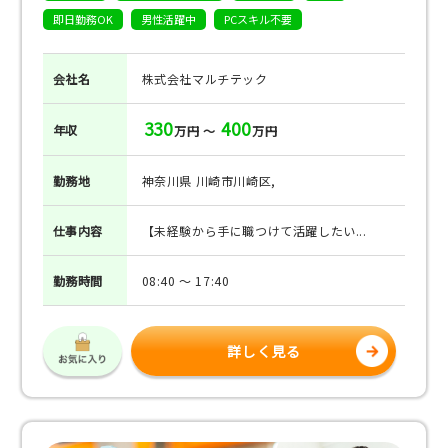
即日勤務OK
男性活躍中
PCスキル不要
会社名
株式会社マルチテック
330
400
年収
万円 ～
万円
勤務地
神奈川県 川崎市川崎区,
仕事
内容
【未経験から手に職つけて活躍したい...
勤務
時間
08:40 ～ 17:40
詳しく見る