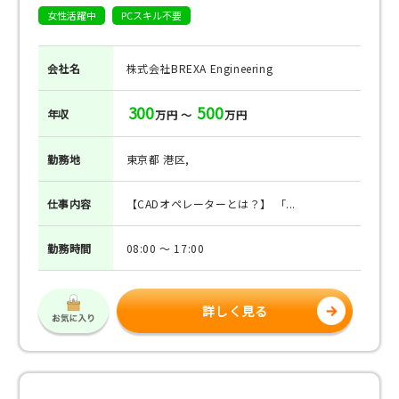
女性活躍中
PCスキル不要
会社名
株式会社BREXA Engineering
300
500
年収
万円 ～
万円
勤務地
東京都 港区,
仕事
内容
【CADオペレーターとは？】 「...
勤務
時間
08:00 ～ 17:00
詳しく見る