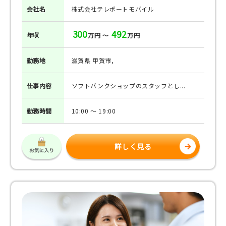
会社名
株式会社テレポートモバイル
300
492
年収
万円 ～
万円
勤務地
滋賀県 甲賀市,
仕事
内容
ソフトバンクショップのスタッフとし...
勤務
時間
10:00 ～ 19:00
詳しく見る