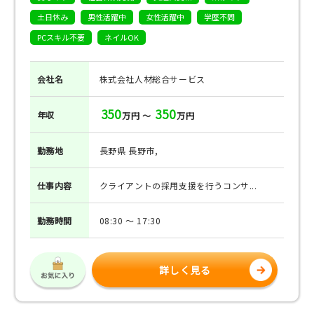
土日休み
男性活躍中
女性活躍中
学歴不問
PCスキル不要
ネイルOK
会社名
株式会社人材総合サービス
350
350
年収
万円 ～
万円
勤務地
長野県 長野市,
仕事
内容
クライアントの採用支援を行うコンサ...
勤務
時間
08:30 ～ 17:30
詳しく見る