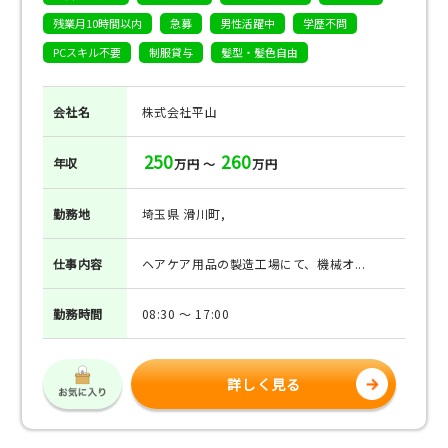
残業月10時間以内
急募
男性活躍中
学歴不問
PCスキル不要
制服貸与
髪型・髪色自由
会社名
株式会社平山
250
260
年収
万円 ～
万円
勤務地
埼玉県 滑川町,
仕事
内容
ヘアケア用品の製造工場にて、機械オ...
勤務
時間
08:30 ～ 17:00
詳しく見る