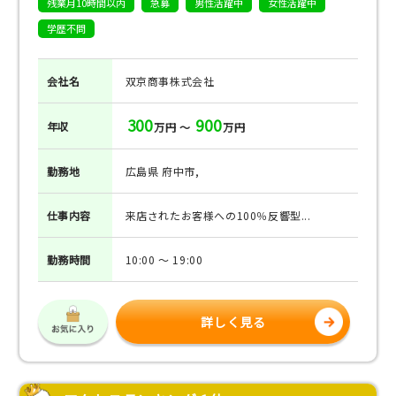
残業月10時間以内
急募
男性活躍中
女性活躍中
学歴不問
会社名
双京商事株式会社
300
900
年収
万円 ～
万円
勤務地
広島県 府中市,
仕事
内容
来店されたお客様への100％反響型...
勤務
時間
10:00 ～ 19:00
詳しく見る