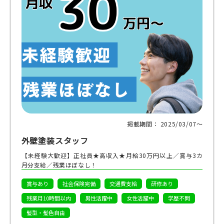
掲載期間： 2025/03/07〜
外壁塗装スタッフ
【未経験大歓迎】正社員★高収入★月給30万円以上／賞与3カ
月分支給／残業ほぼなし！
賞与あり
社会保険完備
交通費支給
研修あり
残業月10時間以内
男性活躍中
女性活躍中
学歴不問
髪型・髪色自由