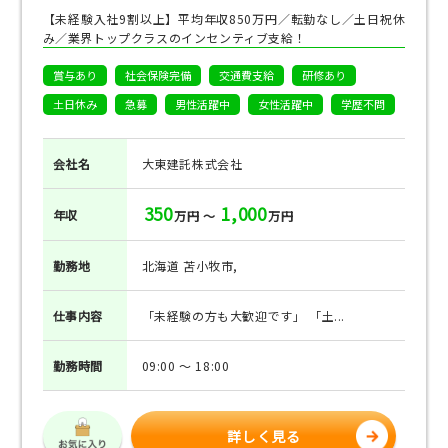
【未経験入社9割以上】平均年収850万円／転勤なし／土日祝休
み／業界トップクラスのインセンティブ支給！
賞与あり
社会保険完備
交通費支給
研修あり
土日休み
急募
男性活躍中
女性活躍中
学歴不問
会社名
大東建託株式会社
350
1,000
年収
万円 ～
万円
勤務地
北海道 苫小牧市,
仕事
内容
「未経験の方も大歓迎です」 「土...
勤務
時間
09:00 ～ 18:00
詳しく見る