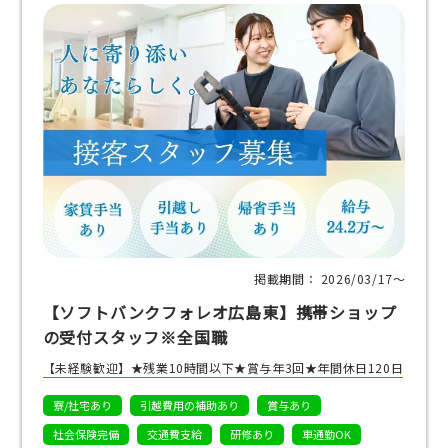
掲載期間： 2026/03/17〜
【ソフトバンクフォレオ広島東】携帯ショップ
の受付スタッフ※全国職
【未経験歓迎】★残業10時間以下★賞与年3回★年間休日120日
寮/社宅あり
引越費用の補助あり
賞与あり
社会保険完備
交通費支給
研修あり
車通勤OK