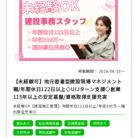
掲載期間： 2026/06/10〜
【未経験可】地元密着型建設現場マネジメント
職/年間休日122日以上◇UIJターン支援◇創業
115年以上の安定基盤/資格取得支援充実
未経験OK【建設施工管理】年間休日122日以上/年収330万～福
利厚生充実◎
賞与あり
社会保険完備
交通費支給
研修あり
土日休み
男性活躍中
女性活躍中