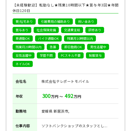
【未経験歓迎】転勤なし★残業10時間以下★賞与年3回★年間
休日120日
寮/社宅あり
引越費用の補助あり
祝い金あり
賞与あり
社会保険完備
交通費支給
研修あり
車通勤OK
バイク通勤OK
残業月10時間以内
残業月20時間以内
急募
即日勤務OK
男性活躍中
女性活躍中
学歴不問
PCスキル不要
制服貸与
ネイルOK
会社名
株式会社テレポートモバイル
300
492
年収
万円 ～
万円
勤務地
愛媛県 新居浜市,
仕事
内容
ソフトバンクショップのスタッフとし...