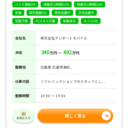
バイク通勤OK
残業月10時間以内
残業月20時間以内
急募
即日勤務OK
男性活躍中
女性活躍中
学歴不問
PCスキル不要
制服貸与
ネイルOK
会社名
株式会社テレポートモバイル
340
492
年収
万円 ～
万円
勤務地
広島県 広島市東区,
仕事
内容
ソフトバンクショップのスタッフとし...
勤務
時間
10:00 ～ 19:00
詳しく見る