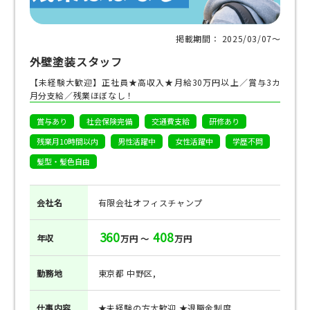
掲載期間： 2025/03/07〜
外壁塗装スタッフ
【未経験大歓迎】正社員★高収入★月給30万円以上／賞与3カ
月分支給／残業ほぼなし！
賞与あり
社会保険完備
交通費支給
研修あり
残業月10時間以内
男性活躍中
女性活躍中
学歴不問
髪型・髪色自由
会社名
有限会社オフィスチャンプ
360
408
年収
万円 ～
万円
勤務地
東京都 中野区,
仕事
内容
★未経験の方大歓迎 ★退職金制度...