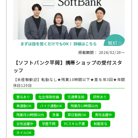
掲載期間： 2026/02/20〜
【ソフトバンク平岡】携帯ショップの受付スタ
ッフ
【未経験歓迎】転勤なし★残業10時間以下★賞与年3回★年間
休日120日
賞与あり
社会保険完備
交通費支給
研修あり
車通勤OK
バイク通勤OK
残業月10時間以内
残業月20時間以内
急募
即日勤務OK
男性活躍中
女性活躍中
学歴不問
PCスキル不要
制服貸与
ネイルOK