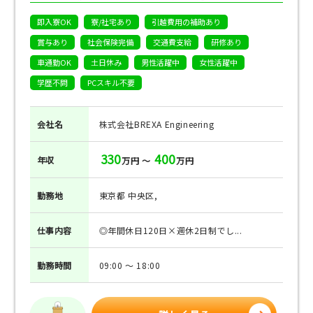
即入寮OK
寮/社宅あり
引越費用の補助あり
賞与あり
社会保険完備
交通費支給
研修あり
車通勤OK
土日休み
男性活躍中
女性活躍中
学歴不問
PCスキル不要
会社名
株式会社BREXA Engineering
330
400
年収
万円 ～
万円
勤務地
東京都 中央区,
仕事
内容
◎年間休日120日×週休2日制でし...
勤務
時間
09:00 ～ 18:00