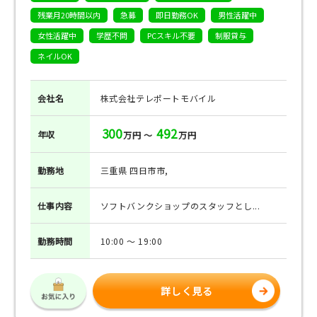
残業月20時間以内
急募
即日勤務OK
男性活躍中
女性活躍中
学歴不問
PCスキル不要
制服貸与
ネイルOK
会社名
株式会社テレポートモバイル
300
492
年収
万円 ～
万円
勤務地
三重県 四日市市,
仕事
内容
ソフトバンクショップのスタッフとし...
勤務
時間
10:00 ～ 19:00
詳しく見る