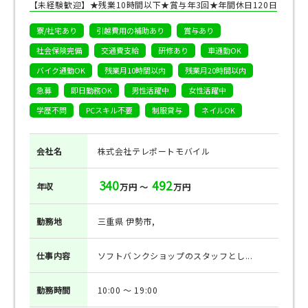
【未経験歓迎】★残業10時間以下★賞与年3回★年間休日120日
寮/社宅あり
引越費用の補助あり
賞与あり
社会保険完備
交通費支給
研修あり
車通勤OK
バイク通勤OK
残業月10時間以内
残業月20時間以内
急募
即日勤務OK
男性活躍中
女性活躍中
学歴不問
PCスキル不要
制服貸与
ネイルOK
会社名
株式会社テレポートモバイル
340
492
年収
万円 ～
万円
勤務地
三重県 伊勢市,
仕事
内容
ソフトバンクショップのスタッフとし...
勤務
時間
10:00 ～ 19:00