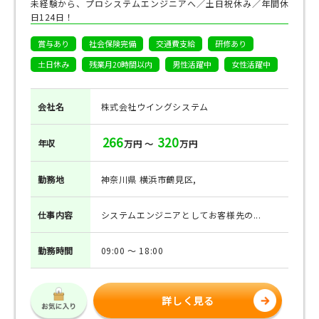
未経験から、プロシステムエンジニアへ／土日祝休み／年間休
日124日！
賞与あり
社会保険完備
交通費支給
研修あり
土日休み
残業月20時間以内
男性活躍中
女性活躍中
会社名
株式会社ウイングシステム
266
320
年収
万円 ～
万円
勤務地
神奈川県 横浜市鶴見区,
仕事
内容
システムエンジニアとしてお客様先の...
勤務
時間
09:00 ～ 18:00
詳しく見る