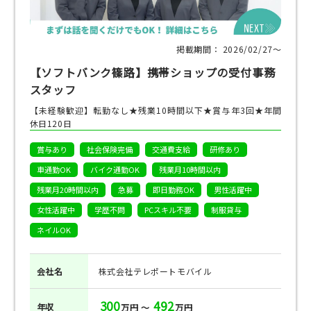
掲載期間： 2026/02/27〜
【ソフトバンク篠路】携帯ショップの受付事務
スタッフ
【未経験歓迎】転勤なし★残業10時間以下★賞与年3回★年間
休日120日
賞与あり
社会保険完備
交通費支給
研修あり
車通勤OK
バイク通勤OK
残業月10時間以内
残業月20時間以内
急募
即日勤務OK
男性活躍中
女性活躍中
学歴不問
PCスキル不要
制服貸与
ネイルOK
会社名
株式会社テレポートモバイル
300
492
年収
万円 ～
万円