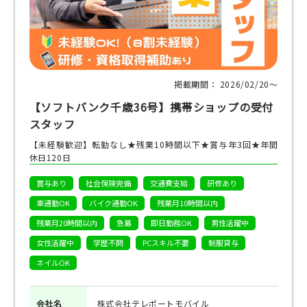
掲載期間： 2026/02/20〜
【ソフトバンク千歳36号】携帯ショップの受付
スタッフ
【未経験歓迎】転勤なし★残業10時間以下★賞与年3回★年間
休日120日
賞与あり
社会保険完備
交通費支給
研修あり
車通勤OK
バイク通勤OK
残業月10時間以内
残業月20時間以内
急募
即日勤務OK
男性活躍中
女性活躍中
学歴不問
PCスキル不要
制服貸与
ネイルOK
会社名
株式会社テレポートモバイル