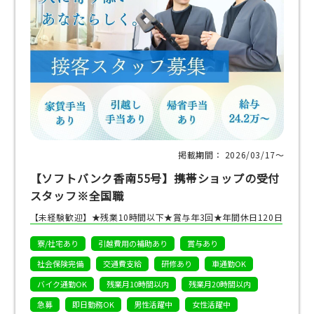
掲載期間： 2026/03/17〜
【ソフトバンク香南55号】携帯ショップの受付
スタッフ※全国職
【未経験歓迎】★残業10時間以下★賞与年3回★年間休日120日
寮/社宅あり
引越費用の補助あり
賞与あり
社会保険完備
交通費支給
研修あり
車通勤OK
バイク通勤OK
残業月10時間以内
残業月20時間以内
急募
即日勤務OK
男性活躍中
女性活躍中