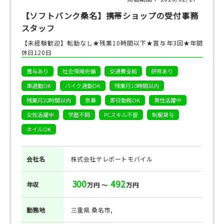
【ソフトバンク桑名】携帯ショップの受付事務
スタッフ
【未経験歓迎】転勤なし★残業10時間以下★賞与年3回★年間
休日120日
賞与あり
社会保険完備
交通費支給
研修あり
車通勤OK
バイク通勤OK
残業月10時間以内
残業月20時間以内
急募
即日勤務OK
男性活躍中
女性活躍中
学歴不問
PCスキル不要
制服貸与
ネイルOK
会社名
株式会社テレポートモバイル
300
492
年収
万円 ～
万円
勤務地
三重県 桑名市,