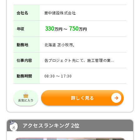
会社名
菱中建設株式会社
330
750
年収
万円 ～
万円
勤務地
北海道 苫小牧市,
仕事
内容
各プロジェクト先にて、施工管理の業...
勤務
時間
08:30 ～ 17:30
詳しく見る
アクセスランキング 2位