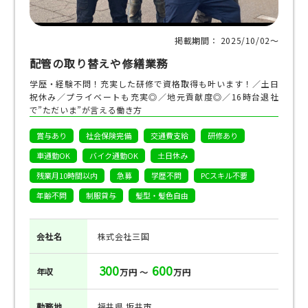
掲載期間： 2025/10/02〜
配管の取り替えや修繕業務
学歴・経験不問！充実した研修で資格取得も叶います！／土日
祝休み／プライベートも充実◎／地元貢献度◎／16時台退社
で”ただいま”が言える働き方
賞与あり
社会保険完備
交通費支給
研修あり
車通勤OK
バイク通勤OK
土日休み
残業月10時間以内
急募
学歴不問
PCスキル不要
年齢不問
制服貸与
髪型・髪色自由
会社名
株式会社三国
300
600
年収
万円 ～
万円
勤務地
福井県 坂井市,