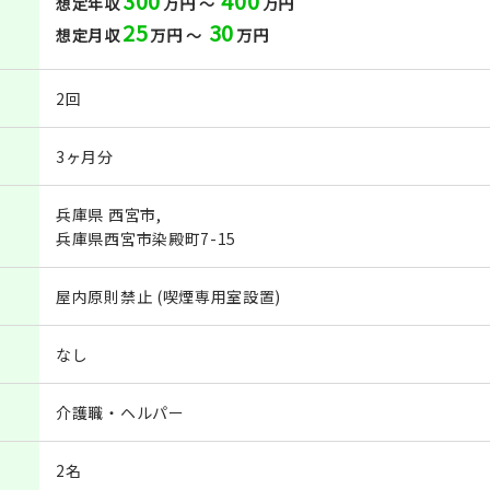
300
400
想定年収
万円 ～
万円
25
30
想定月収
万円 ～
万円
2回
3ヶ月分
兵庫県 西宮市,
兵庫県西宮市染殿町7-15
屋内原則禁止 (喫煙専用室設置)
なし
介護職・ヘルパー
2名