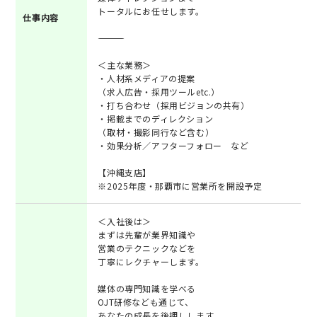
トータルにお任せします。
仕事内容
―――――――――
＜主な業務＞
・人材系メディアの提案
（求人広告・採用ツールetc.）
・打ち合わせ（採用ビジョンの共有）
・掲載までのディレクション
（取材・撮影同行など含む）
・効果分析／アフターフォロー など
【沖縄支店】
※2025年度・那覇市に営業所を開設予定
＜入社後は＞
まずは先輩が業界知識や
営業のテクニックなどを
丁寧にレクチャーします。
媒体の専門知識を学べる
OJT研修なども通じて、
あなたの成長を後押しします。