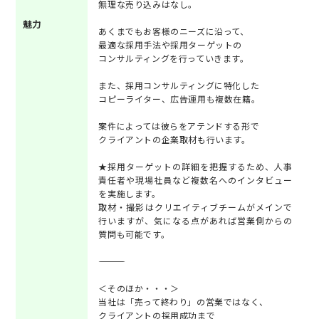
無理な売り込みはなし。
魅力
あくまでもお客様のニーズに沿って、
最適な採用手法や採用ターゲットの
コンサルティングを行っていきます。
また、採用コンサルティングに特化した
コピーライター、広告運用も複数在籍。
案件によっては彼らをアテンドする形で
クライアントの企業取材も行います。
★採用ターゲットの詳細を把握するため、人事
責任者や現場社員など複数名へのインタビュー
を実施します。
取材・撮影はクリエイティブチームがメインで
行いますが、気になる点があれば営業側からの
質問も可能です。
―――――――――
＜そのほか・・・＞
当社は「売って終わり」の営業ではなく、
クライアントの採用成功まで