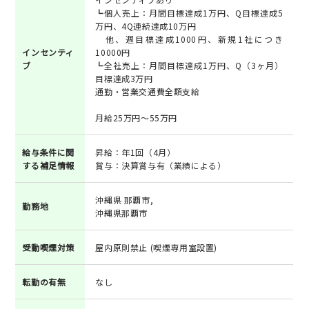
┗個人売上：月間目標達成1万円、Q目標達成5
万円、4Q連続達成10万円
他、週目標達成1000円、新規1社につき
インセンティ
10000円
ブ
┗全社売上：月間目標達成1万円、Q（3ヶ月）
目標達成3万円
通勤・営業交通費全額支給
月給25万円～55万円
給与条件に関
昇給：年1回（4月）
する補足情報
賞与：決算賞与有（業績による）
沖縄県 那覇市,
勤務地
沖縄県那覇市
受動喫煙対策
屋内原則禁止 (喫煙専用室設置)
転勤の有無
なし