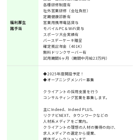
各種研修制度有
社外営業研修（会社負担）
定期健康診断有
福利厚生
営業用携帯電話貸与
諸手当
モバイルPC＆WiFi貸与
スポーツ大会実績有
バースデーケーキ贈呈
確定拠出年金（401K）
無料ドリンクサーバー有
試用期間6ヶ月（期間中月給23万円）
◆2025年度開設予定！
◆オープニングメンバー募集
クライアントの採用支援を行う
コンサルティング営業を募集します。
主にIndeed、Indeed PLUS、
リクナビNEXT、タウンワークなどの
人材系メディアをご案内。
クライアントの理想の人材の獲得の向け、
求人メディアの選定から提案、
媒体ディレクションまで