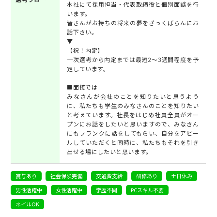
本社にて採用担当・代表取締役と個別面談を行
います。
皆さんがお持ちの将来の夢をざっくばらんにお
話下さい。
▼
【祝！内定】
一次選考から内定までは最短2～3週間程度を予
定しています。
■面接では
みなさんが会社のことを知りたいと思うよう
に、私たちも学生のみなさんのことを知りたい
と考えています。社長をはじめ社員全員がオー
プンにお話をしたいと思いますので、みなさん
にもフランクに話をしてもらい、自分をアピー
ルしていただくと同時に、私たちもそれを引き
出せる場にしたいと思います。
賞与あり
社会保険完備
交通費支給
研修あり
土日休み
男性活躍中
女性活躍中
学歴不問
PCスキル不要
ネイルOK