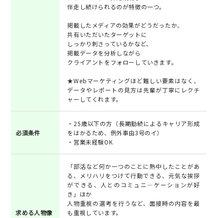
伴走し続けられるのが特徴の一つ。
掲載したメディアの効果がどうだったか、
共有いただいたターゲットに
しっかり刺さっているかなど、
掲載データを分析しながら
クライアントをフォローしていきます。
★Webマーケティングほど難しい要素はなく、
データやレポートの見方は先輩が丁寧にレクチ
ャーしてくれます。
・25歳以下の方（長期勤続によるキャリア形成
必須条件
をはかるため、例外事由3号のイ）
・営業未経験OK
「部活など何か一つのことに熱中したことがあ
る、メリハリをつけて行動できる、元気な挨拶
ができる、人とのコミュニ―ケーションが好
き」ほか
人物重視の選考を行うなど、面接時の内容を最
求める人物像
も重視しています。