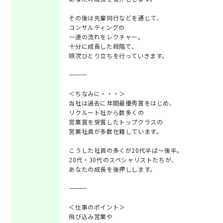
その後は先輩同行などを通じて、
コンサルティングの
一連の流れをレクチャー。
十分に成長した段階で、
順次ひとり立ちを行っていきます。
―――――――――
＜ちなみに・・・＞
当社は過去に年間最優秀賞をはじめ、
リクルート社から数多くの
営業賞を受賞したトップクラスの
営業社員が多数在籍しています。
こうした社員の多くが20代半ば～後半。
20代・30代のスペシャリストたちが、
あなたの成長を後押しします。
―――――――――
＜仕事のポイント＞
飛び込み営業や