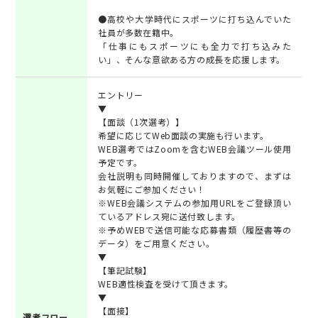
●高校や大学時代にスポーツに打ち込んでいた
社員が多数在籍中。
「仕事にもスポーツにも全力で打ち込みた
い」、そんな意欲ある方の成長を応援します。
エントリー
▼
【面談（1次選考）】
希望に応じてWeb面談の実施も行います。
WEB選考ではZoomを含むWEB会議ツール使用
予定です。
会社説明も同時開催しておりますので、まずは
お気軽にご参加ください！
※WEB会議システムの参加用URLをご登録頂い
ているアドレス宛に送付致します。
※予めWEBで送信可能な応募書類（履歴書等の
データ）をご用意ください。
▼
【筆記試験】
WEB適性検査を受けて頂きます。
▼
【面接】
選考フロー