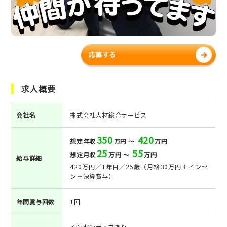
応募する
求人概要
会社名
株式会社人材総合サービス
350
420
想定年収
万円 ～
万円
25
55
想定月収
万円 ～
万円
給与詳細
420万円／1年目／25歳（月給30万円＋インセ
ン＋決算賞与）
年間賞与回数
1回
インセンティブあり