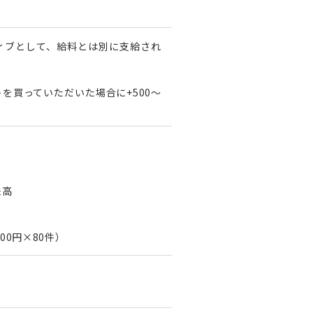
ィブとして、給料とは別に支給され
を買っていただいた場合に+500〜
来高
00円×80件）