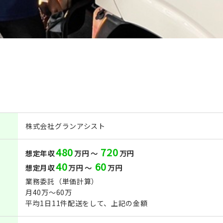
株式会社グランアシスト
480
720
想定年収
万円 ～
万円
40
60
想定月収
万円 ～
万円
業務委託（単価計算）
月40万〜60万
平均1日11件配送をして、上記の金額