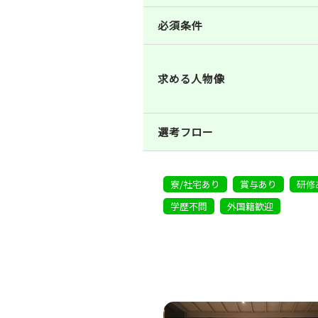
必須条件
求める人物像
選考フロー
寮/社宅あり
賞与あり
研修
学歴不問
外国籍歓迎