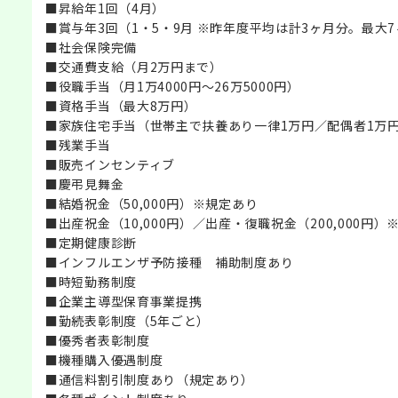
■昇給年1回（4月）
■賞与年3回（1・5・9月 ※昨年度平均は計3ヶ月分。最大
■社会保険完備
■交通費支給（月2万円まで）
■役職手当（月1万4000円～26万5000円）
■資格手当（最大8万円）
■家族住宅手当（世帯主で扶養あり一律1万円／配偶者1万円
■残業手当
■販売インセンティブ
■慶弔見舞金
■結婚祝金（50,000円）※規定あり
■出産祝金（10,000円）／出産・復職祝金（200,000円）
■定期健康診断
■インフルエンザ予防接種 補助制度あり
■時短勤務制度
■企業主導型保育事業提携
■勤続表彰制度（5年ごと）
■優秀者表彰制度
■機種購入優遇制度
■通信料割引制度あり（規定あり）