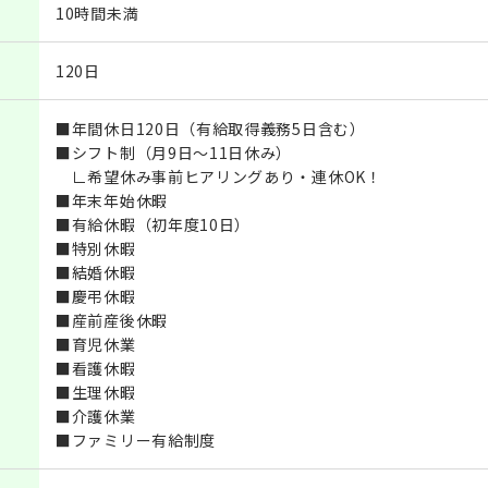
10時間未満
120日
■年間休日120日（有給取得義務5日含む）
■シフト制（月9日～11日休み）
∟希望休み事前ヒアリングあり・連休OK！
■年末年始休暇
■有給休暇（初年度10日）
■特別休暇
■結婚休暇
■慶弔休暇
■産前産後休暇
■育児休業
■看護休暇
■生理休暇
■介護休業
■ファミリー有給制度