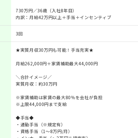
730万円／36歳（入社8年目）
内訳：月給42万円以上＋手当＋インセンティブ
3回
★実質月収30万円も可能！手当充実★
月給262,000円＋家賃補助最大44,000円
＼合計イメージ／
実質月収：約30万円
※家賃補助は家賃の最大80％を会社が負担
※上限44,000円まで支給
◆手当◆
・通勤手当（※規定有）
・資格手当（1～8万円/月）
・インナー手当（～2万円※規定有）