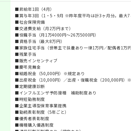
■昇給年1回（4月）
■賞与年3回（1・5・9月 ※昨年度平均は計3ヶ月分。最大
■社会保険完備
■交通費支給（月2万円まで）
■役職手当（月1万4000円～26万5000円）
■資格手当（最大8万円）
■家族住宅手当（世帯主で扶養あり一律1万円／配偶者1万円
■残業手当
■販売インセンティブ
■慶弔見舞金
■結婚祝金（50,000円）※規定あり
■出産祝金（10,000円）／出産・復職祝金（200,000円）
■定期健康診断
■インフルエンザ予防接種 補助制度あり
■時短勤務制度
■企業主導型保育事業提携
■勤続表彰制度（5年ごと）
■優秀者表彰制度
■機種購入優遇制度