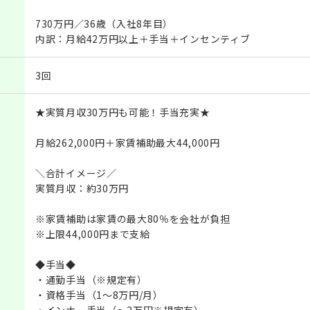
730万円／36歳（入社8年目）
内訳：月給42万円以上＋手当＋インセンティブ
3回
★実質月収30万円も可能！手当充実★
月給262,000円＋家賃補助最大44,000円
＼合計イメージ／
実質月収：約30万円
※家賃補助は家賃の最大80％を会社が負担
※上限44,000円まで支給
◆手当◆
・通勤手当（※規定有）
・資格手当（1～8万円/月）
・インナー手当（～2万円※規定有）