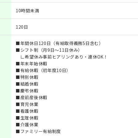
10時間未満
120日
■年間休日120日（有給取得義務5日含む）
■シフト制（月9日～11日休み）
∟希望休み事前ヒアリングあり・連休OK！
■年末年始休暇
■有給休暇（初年度10日）
■特別休暇
■結婚休暇
■慶弔休暇
■産前産後休暇
■育児休業
■看護休暇
■生理休暇
■介護休業
■ファミリー有給制度