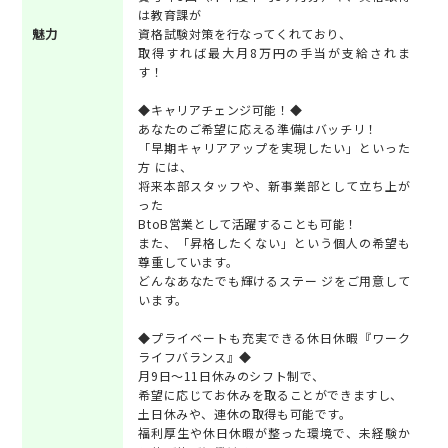
は教育課が
魅力
資格試験対策を行なってくれており、
取得すれば最大月8万円の手当が支給されま
す！
◆キャリアチェンジ可能！◆
あなたのご希望に応える準備はバッチリ！
「早期キャリアアップを実現したい」といった
方 には、
将来本部スタッフや、新事業部として立ち上が
った
BtoB営業として活躍することも可能！
また、「昇格したくない」という個人の希望も
尊重しています。
どんなあなたでも輝けるステー ジをご用意して
います。
◆プライベートも充実できる休日休暇『ワーク
ライフバランス』◆
月9日～11日休みのシフト制で、
希望に応じてお休みを取ることができますし、
土日休みや、連休の取得も可能です。
福利厚生や休日休暇が整った環境で、未経験か