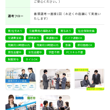
ご安心ください。）
書類選考→面接1回（お近くの店舗にて実施い
選考フロー
たします）
寮/社宅あり
引越費用の補助あり
賞与あり
社会保険完備
交通費支給
研修あり
車通勤OK
バイク通勤OK
残業月10時間以内
残業月20時間以内
急募
即日勤務OK
男性活躍中
女性活躍中
学歴不問
PCスキル不要
制服貸与
ネイルOK