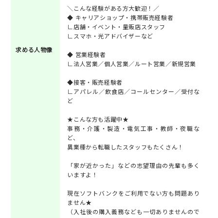
＼こんな経験がある方大歓迎！／
◆ キャリアショップ・携帯販売経験者
∟店舗・イベント・量販店スタッフ
∟スマホ・光アドバイザーなど
求める人物像
◆ 営業経験者
∟法人営業／個人営業／ルート営業／新規営業
◆接客・販売経験者
∟アパレル／飲食店／コールセンター／受付な
ど
★こんな方も活躍中★
事務・介護・製造・電気工事・教師・夜職な
ど、
異業種から転職したスタッフもたくさん！
「家が近かった」などの志望理由の先輩も多く
いますよ！
現在ソフトバンクをご利用でない方も問題あり
ません★
（入社後の購入義務なども一切ありませんので