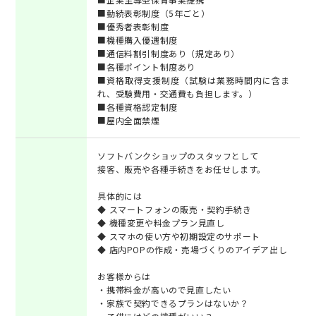
■勤続表彰制度（5年ごと）
■優秀者表彰制度
■機種購入優遇制度
■通信料割引制度あり（規定あり）
■各種ポイント制度あり
■資格取得支援制度（試験は業務時間内に含ま
れ、受験費用・交通費も負担します。）
■各種資格認定制度
■屋内全面禁煙
ソフトバンクショップのスタッフとして
接客、販売や各種手続きをお任せします。
具体的には
◆ スマートフォンの販売・契約手続き
◆ 機種変更や料金プラン見直し
◆ スマホの使い方や初期設定のサポート
◆ 店内POPの作成・売場づくりのアイデア出し
お客様からは
・携帯料金が高いので見直したい
・家族で契約できるプランはないか？