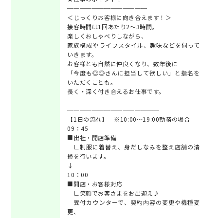
─────────────
＜じっくりお客様に向き合えます！＞
接客時間は1回あたり2～3時間。
楽しくおしゃべりしながら、
家族構成やライフスタイル、趣味などを伺って
いきます。
お客様とも自然に仲良くなり、数年後に
「今度も◎◎さんに担当して欲しい」と指名を
いただくことも。
長く・深く付き合えるお仕事です。
───────────────
【1日の流れ】 ※10:00～19:00勤務の場合
09：45
■出社・開店準備
∟制服に着替え、身だしなみを整え店舗の清
掃を行います。
↓
10：00
■開店・お客様対応
∟笑顔でお客さまをお出迎え♪
受付カウンターで、契約内容の変更や機種変
更、