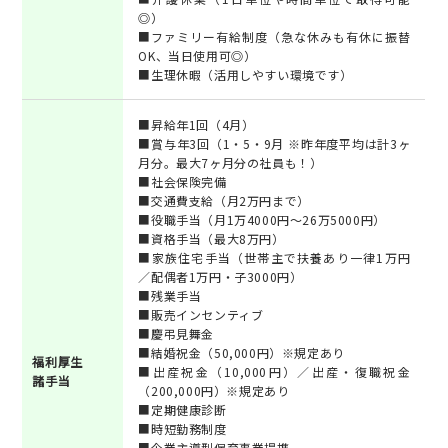
◎）
■ファミリー有給制度（急な休みも有休に振替
OK、当日使用可◎）
■生理休暇（活用しやすい環境です）
■昇給年1回（4月）
■賞与年3回（1・5・9月 ※昨年度平均は計3ヶ
月分。最大7ヶ月分の社員も！）
■社会保険完備
■交通費支給（月2万円まで）
■役職手当（月1万4000円～26万5000円）
■資格手当（最大8万円）
■家族住宅手当（世帯主で扶養あり一律1万円
／配偶者1万円・子3000円）
■残業手当
■販売インセンティブ
■慶弔見舞金
■結婚祝金（50,000円）※規定あり
福利厚生
■出産祝金（10,000円）／出産・復職祝金
諸手当
（200,000円）※規定あり
■定期健康診断
■時短勤務制度
■企業主導型保育事業提携