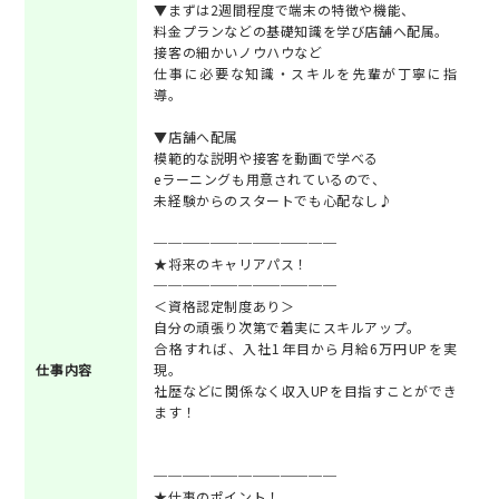
▼まずは2週間程度で端末の特徴や機能、
料金プランなどの基礎知識を学び店舗へ配属。
接客の細かいノウハウなど
仕事に必要な知識・スキルを先輩が丁寧に指
導。
▼店舗へ配属
模範的な説明や接客を動画で学べる
eラーニングも用意されているので、
未経験からのスタートでも心配なし♪
─────────────
★将来のキャリアパス！
─────────────
＜資格認定制度あり＞
自分の頑張り次第で着実にスキルアップ。
合格すれば、入社1年目から月給6万円UPを実
仕事内容
現。
社歴などに関係なく収入UPを目指すことができ
ます！
─────────────
★仕事のポイント！