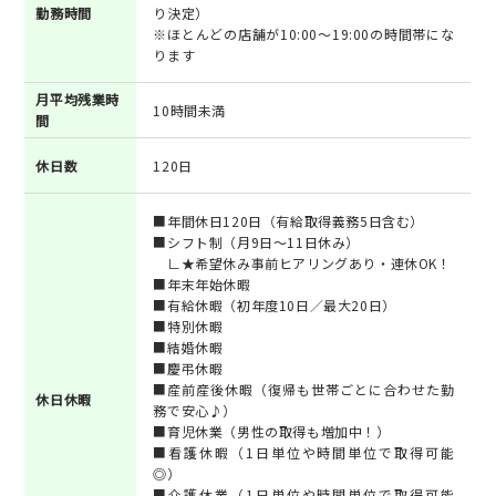
勤務時間
り決定）
※ほとんどの店舗が10:00～19:00の時間帯にな
ります
月平均残業時
10時間未満
間
休日数
120日
■年間休日120日（有給取得義務5日含む）
■シフト制（月9日～11日休み）
∟★希望休み事前ヒアリングあり・連休OK！
■年末年始休暇
■有給休暇（初年度10日／最大20日）
■特別休暇
■結婚休暇
■慶弔休暇
■産前産後休暇（復帰も世帯ごとに合わせた勤
休日休暇
務で安心♪）
■育児休業（男性の取得も増加中！）
■看護休暇（1日単位や時間単位で取得可能
◎）
■介護休業（1日単位や時間単位で取得可能