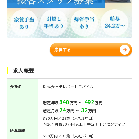
応募する
求人概要
会社名
株式会社テレポートモバイル
340
492
想定年収
万円 ～
万円
24
32
想定月収
万円 ～
万円
380万円／23歳（入社2年目）
内訳：月給30万円以上＋手当＋インセンティブ
給与詳細
580万円／31歳（入社5年目）