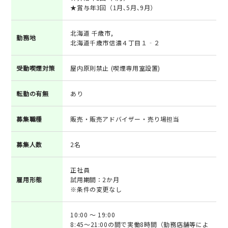
★賞与年3回（1月､5月､9月）
北海道 千歳市,
勤務地
北海道千歳市信濃４丁目１‐２
受動喫煙対策
屋内原則禁止 (喫煙専用室設置)
転勤の有無
あり
募集職種
販売・販売アドバイザー・売り場担当
募集人数
2名
正社員
雇用形態
試用期間：2か月
※条件の変更なし
10:00 ～ 19:00
8:45～21:00の間で実働8時間（勤務店舗等によ