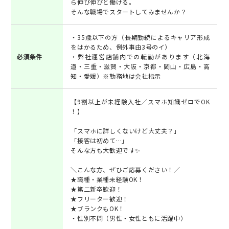
ら伸び伸びと働ける。
そんな職場でスタートしてみませんか？
・35歳以下の方（長期勤続によるキャリア形成
をはかるため、例外事由3号のイ）
必須条件
・弊社運営店舗内での転勤があります（北海
道・三重・滋賀・大阪・京都・岡山・広島・高
知・愛媛）※勤務地は会社指示
【9割以上が未経験入社／スマホ知識ゼロでOK
！】
「スマホに詳しくないけど大丈夫？」
「接客は初めて…」
そんな方も大歓迎です✨
＼こんな方、ぜひご応募ください！／
★職種・業種未経験OK！
★第二新卒歓迎！
★フリーター歓迎！
★ブランクもOK！
・性別不問（男性・女性ともに活躍中）