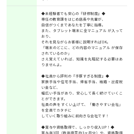
◆未経験者でも安心の『研修制度』◆
専任の教育課をはじめ店長や先輩が、
自信がつくまであなたを丁寧に指導。
また、タブレット端末に全マニュアル が入って
おり、
それを見ながらお客様に説明すればOK。
「端末のどこに、どの内容のマニュアル が保存
されているのか」
さえ覚えていれば、知識を丸暗記する必要はあ
りませんよ。
◆社員から評判の『手厚すぎる制度』◆
家族手当や住宅手当、帰省手当、結婚・出産祝
い金など、
幅広い手当があり、安心して長く続けていくこ
とができます。
社員の声をすくい上げて、「働きやすい会社」
を全員でカタチに
していく取り組みに前向きな会社です！
◆賞与や資格取得で、しっかり収入UP！◆
賞与年3回（昨年度平均3ヶ月分）や、資格取得