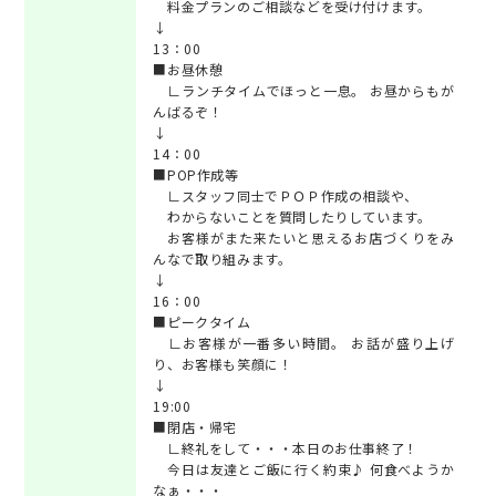
料金プランのご相談などを受け付けます。
↓
13：00
■お昼休憩
∟ランチタイムでほっと一息。 お昼からもが
んばるぞ！
↓
14：00
■POP作成等
∟スタッフ同士でＰＯＰ作成の相談や、
わからないことを質問したりしています。
お客様がまた来たいと思えるお店づくりをみ
んなで取り組みます。
↓
16：00
■ピークタイム
∟お客様が一番多い時間。 お話が盛り上げ
り、お客様も笑顔に！
↓
19:00
■閉店・帰宅
∟終礼をして・・・本日のお仕事終了！
今日は友達とご飯に行く約束♪ 何食べようか
なぁ・・・