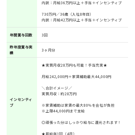
内訳：月給36万円以上＋手当＋インセンティブ
730万円／36歳（入社8年目）
内訳：月給42万円以上＋手当＋インセンティブ
年間賞与回数
3回
昨年度賞与実
3ヶ月分
績
★実質月収28万円も可能！手当充実★
月給242,000円＋家賃補助最大44,000円
＼合計イメージ／
実質月収：約28万円
インセンティ
ブ
※家賃補助は家賃の最大80％を会社が負担
※上限44,000円まで支給
◎頑張った分はしっかり給与に還元されます！
★昇給年1回（4月）