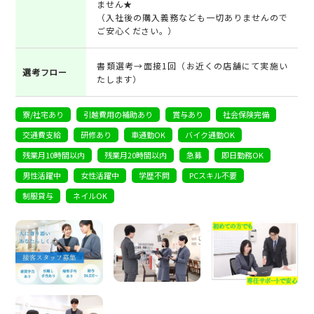
ません★
（入社後の購入義務なども一切ありませんので
ご安心ください。）
書類選考→面接1回（お近くの店舗にて実施い
選考フロー
たします）
寮/社宅あり
引越費用の補助あり
賞与あり
社会保険完備
交通費支給
研修あり
車通勤OK
バイク通勤OK
残業月10時間以内
残業月20時間以内
急募
即日勤務OK
男性活躍中
女性活躍中
学歴不問
PCスキル不要
制服貸与
ネイルOK