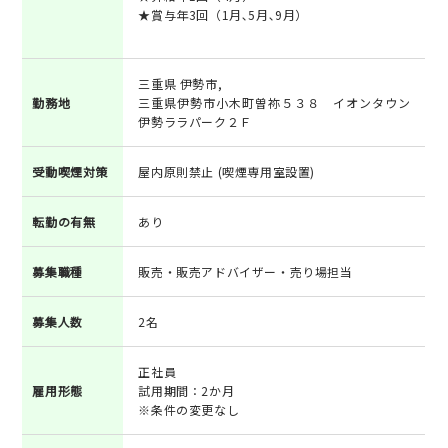
★賞与年3回（1月､5月､9月）
三重県 伊勢市,
勤務地
三重県伊勢市小木町曽祢５３８ イオンタウン
伊勢ララパーク２Ｆ
受動喫煙対策
屋内原則禁止 (喫煙専用室設置)
転勤の有無
あり
募集職種
販売・販売アドバイザー・売り場担当
募集人数
2名
正社員
雇用形態
試用期間：2か月
※条件の変更なし