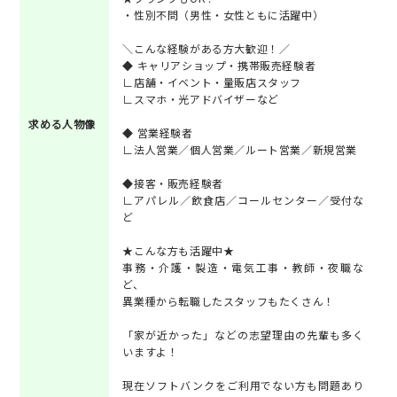
・性別不問（男性・女性ともに活躍中）
＼こんな経験がある方大歓迎！／
◆ キャリアショップ・携帯販売経験者
∟店舗・イベント・量販店スタッフ
∟スマホ・光アドバイザーなど
求める人物像
◆ 営業経験者
∟法人営業／個人営業／ルート営業／新規営業
◆接客・販売経験者
∟アパレル／飲食店／コールセンター／受付な
ど
★こんな方も活躍中★
事務・介護・製造・電気工事・教師・夜職な
ど、
異業種から転職したスタッフもたくさん！
「家が近かった」などの志望理由の先輩も多く
いますよ！
現在ソフトバンクをご利用でない方も問題あり