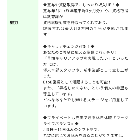
◆賞与や資格取得で、しっかり収入UP！◆
賞与年3回（昨年度平均3ヶ月分）や、資格取得
は教育課が
魅力
資格試験対策を行なってくれており、
取得すれば最大月8万円の手当が支給されま
す！
◆キャリアチェンジ可能！◆
あなたのご希望に応える準備はバッチリ！
「早期キャリアアップを実現したい」といった
方 には、
将来本部スタッフや、新事業部として立ち上が
った
BtoB営業として活躍することも可能！
また、「昇格したくない」という個人の希望も
尊重しています。
どんなあなたでも輝けるステー ジをご用意して
います。
◆プライベートも充実できる休日休暇『ワーク
ライフバランス』◆
月9日～11日休みのシフト制で、
希望に応じてお休みを取ることができますし、