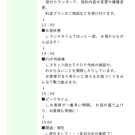
受付カウンターで、契約内容の変更や機種変
更、
料金プランのご相談などを受け付けます。
↓
13：00
■お昼休憩
∟ランチタイムでほっと一息。 お昼からもが
んばるぞ！
↓
14：00
■POP作成等
∟スタッフ同士でＰＯＰ作成の相談や、
わからないことを質問したりしています。
お客様がまた来たいと思えるお店づくりをみ
んなで取り組みます。
↓
16：00
■ピークタイム
∟お客様が一番多い時間。 お話が盛り上げ
り、お客様も笑顔に！
↓
19:00
■閉店・帰宅
∟終礼をして・・・本日のお仕事終了！