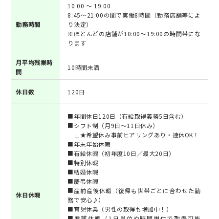
10:00 ～ 19:00
8:45～21:00の間で実働8時間（勤務店舗等によ
勤務時間
り決定）
※ほとんどの店舗が10:00～19:00の時間帯にな
ります
月平均残業時
10時間未満
間
休日数
120日
■年間休日120日（有給取得義務5日含む）
■シフト制（月9日～11日休み）
∟★希望休み事前ヒアリングあり・連休OK！
■年末年始休暇
■有給休暇（初年度10日／最大20日）
■特別休暇
■結婚休暇
■慶弔休暇
■産前産後休暇（復帰も世帯ごとに合わせた勤
休日休暇
務で安心♪）
■育児休業（男性の取得も増加中！）
■看護休暇（1日単位や時間単位で取得可能