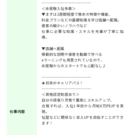
─────────────
＜未経験入社多数＞
▼まずは2週間程度で端末の特徴や機能、
料金プランなどの基礎知識を学び店舗へ配属。
接客の細かいノウハウなど
仕事に必要な知識・スキルを先輩が丁寧に指
導。
▼店舗へ配属
模範的な説明や接客を動画で学べる
eラーニングも用意されているので、
未経験からのスタートでも心配なし♪
─────────────
★将来のキャリアパス！
─────────────
＜資格認定制度あり＞
自分の頑張り次第で着実にスキルアップ。
合格すれば、入社1年目から月給6万円UPを実
仕事内容
現。
社歴などに関係なく収入UPを目指すことができ
ます！