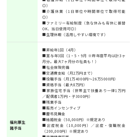
◎）
■介護休業（1日単位や時間単位で取得可能
◎）
■ファミリー有給制度（急な休みも有休に振替
OK、当日使用可◎）
■生理休暇（活用しやすい環境です）
■昇給年1回（4月）
■賞与年3回（1・5・9月 ※昨年度平均は計3ヶ
月分。最大7ヶ月分の社員も！）
■社会保険完備
■交通費支給（月2万円まで）
■役職手当（月1万4000円～26万5000円）
■資格手当（最大8万円）
■家族住宅手当（世帯主で扶養あり一律1万円
／配偶者1万円・子3000円）
■残業手当
■販売インセンティブ
■慶弔見舞金
■結婚祝金（50,000円）※規定あり
福利厚生
■出産祝金（10,000円）／出産・復職祝金
諸手当
（200,000円）※規定あり
■定期健康診断