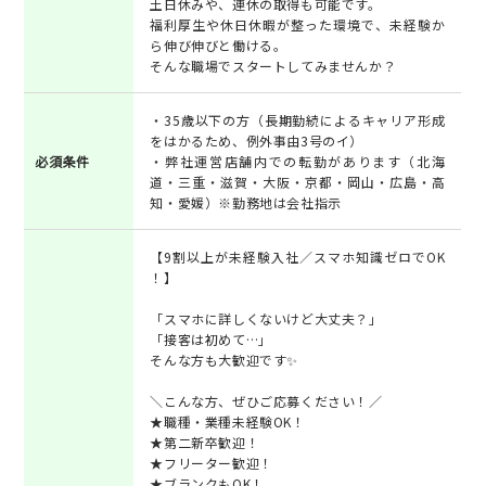
土日休みや、連休の取得も可能です。
福利厚生や休日休暇が整った環境で、未経験か
ら伸び伸びと働ける。
そんな職場でスタートしてみませんか？
・35歳以下の方（長期勤続によるキャリア形成
をはかるため、例外事由3号のイ）
必須条件
・弊社運営店舗内での転勤があります（北海
道・三重・滋賀・大阪・京都・岡山・広島・高
知・愛媛）※勤務地は会社指示
【9割以上が未経験入社／スマホ知識ゼロでOK
！】
「スマホに詳しくないけど大丈夫？」
「接客は初めて…」
そんな方も大歓迎です✨
＼こんな方、ぜひご応募ください！／
★職種・業種未経験OK！
★第二新卒歓迎！
★フリーター歓迎！
★ブランクもOK！