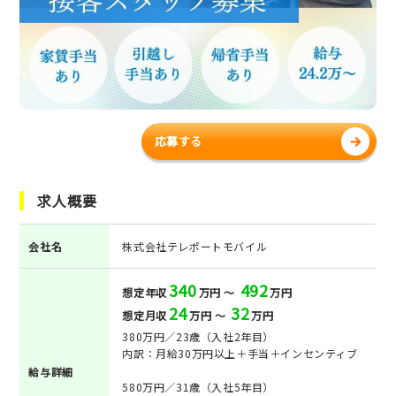
応募する
求人概要
会社名
株式会社テレポートモバイル
340
492
想定年収
万円 ～
万円
24
32
想定月収
万円 ～
万円
380万円／23歳（入社2年目）
内訳：月給30万円以上＋手当＋インセンティブ
給与詳細
580万円／31歳（入社5年目）