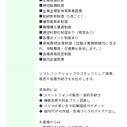
■時短勤務制度
■企業主導型保育事業提携
■勤続表彰制度（5年ごと）
■優秀者表彰制度
■機種購入優遇制度
■通信料割引制度あり（規定あり）
■各種ポイント制度あり
■資格取得支援制度（試験は業務時間内に含ま
れ、受験費用・交通費も負担します。）
■各種資格認定制度
■屋内全面禁煙
ソフトバンクショップのスタッフとして接客、
販売や各種手続きをお任せします。
具体的には
◆ スマートフォンの販売・契約手続き
◆ 機種変更や料金プラン見直し
◆ スマホの使い方や初期設定のサポート
◆ 店内POPの作成・売場づくりのアイデア出し
お客様からは