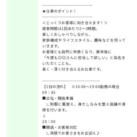
─────────────
★仕事のポイント！
─────────────
＜じっくりお客様に向き合えます！＞
接客時間は1回あたり2～3時間。
楽しくおしゃべりしながら、
家族構成やライフスタイル、趣味などを伺って
いきます。
お客様とも自然に仲良くなり、数年後に
「今度も◎◎さんに担当して欲しい」と指名を
いただくことも。
長く・深く付き合えるお仕事です。
───────────────
【1日の流れ】 ※10:00～19:00勤務の場合
09：45
■出社・開店準備
∟制服に着替え、身だしなみを整え店舗の清
掃を行います。
↓
10：00
■開店・お客様対応
∟笑顔でお客さまをお出迎え♪