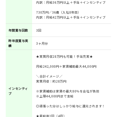
内訳：月給36万円以上＋手当＋インセンティブ
730万円／36歳（入社8年目）
内訳：月給42万円以上＋手当＋インセンティブ
年間賞与回数
3回
昨年度賞与実
3ヶ月分
績
★実質月収28万円も可能！手当充実★
月給242,000円＋家賃補助最大44,000円
＼合計イメージ／
実質月収：約28万円
インセンティ
※家賃補助は家賃の最大80％を会社が負担
ブ
※上限44,000円まで支給
◎頑張った分はしっかり給与に還元されます！
★昇給年1回（4月）