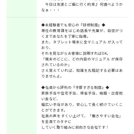
今日は友達とご飯に行く約束♪ 何食べようか
なぁ・・・
◆未経験者でも安心の『研修制度』◆
専任の教育課をはじめ店長や先輩が、自信がつ
くまであなたを丁寧に指導。
また、タブレット端末に全マニュアル が入って
おり、
それを見ながらお客様に説明すればOK。
「端末のどこに、どの内容のマニュアル が保存
されているのか」
さえ覚えていれば、知識を丸暗記する必要はあ
りませんよ。
◆社員から評判の『手厚すぎる制度』◆
家族手当や住宅手当、帰省手当、結婚・出産祝
い金など、
幅広い手当があり、安心して長く続けていくこ
とができます。
社員の声をすくい上げて、「働きやすい会社」
を全員でカタチに
していく取り組みに前向きな会社です！