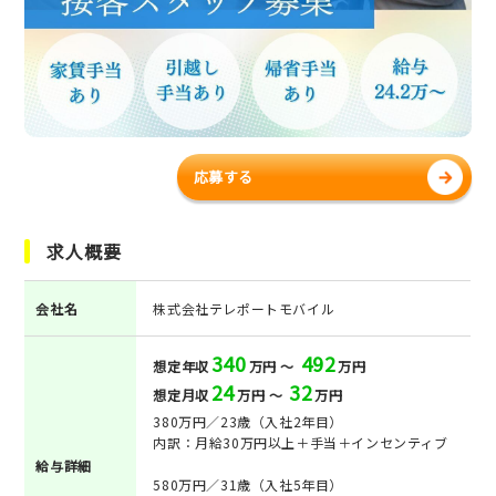
応募する
求人概要
会社名
株式会社テレポートモバイル
340
492
想定年収
万円 ～
万円
24
32
想定月収
万円 ～
万円
380万円／23歳（入社2年目）
内訳：月給30万円以上＋手当＋インセンティブ
給与詳細
580万円／31歳（入社5年目）