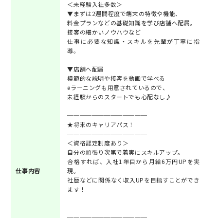
＜未経験入社多数＞
▼まずは2週間程度で端末の特徴や機能、
料金プランなどの基礎知識を学び店舗へ配属。
接客の細かいノウハウなど
仕事に必要な知識・スキルを先輩が丁寧に指
導。
▼店舗へ配属
模範的な説明や接客を動画で学べる
eラーニングも用意されているので、
未経験からのスタートでも心配なし♪
─────────────
★将来のキャリアパス！
─────────────
＜資格認定制度あり＞
自分の頑張り次第で着実にスキルアップ。
合格すれば、入社1年目から月給6万円UPを実
仕事内容
現。
社歴などに関係なく収入UPを目指すことができ
ます！
─────────────