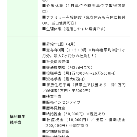
■介護休業（1日単位や時間単位で取得可能
◎）
■ファミリー有給制度（急な休みも有休に振替
OK、当日使用可◎）
■生理休暇（活用しやすい環境です）
■昇給年1回（4月）
■賞与年3回（1・5・9月 ※昨年度平均は計3ヶ
月分。最大7ヶ月分の社員も！）
■社会保険完備
■交通費支給（月2万円まで）
■役職手当（月1万4000円～26万5000円）
■資格手当（最大8万円）
■家族住宅手当（世帯主で扶養あり一律1万円
／配偶者1万円・子3000円）
■残業手当
■販売インセンティブ
■慶弔見舞金
■結婚祝金（50,000円）※規定あり
福利厚生
■出産祝金（10,000円）／出産・復職祝金
諸手当
（200,000円）※規定あり
■定期健康診断
■時短勤務制度