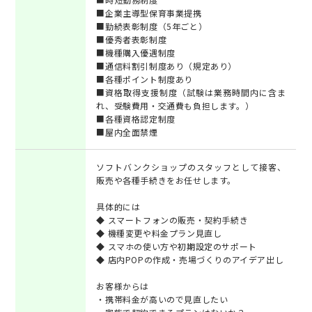
■企業主導型保育事業提携
■勤続表彰制度（5年ごと）
■優秀者表彰制度
■機種購入優遇制度
■通信料割引制度あり（規定あり）
■各種ポイント制度あり
■資格取得支援制度（試験は業務時間内に含ま
れ、受験費用・交通費も負担します。）
■各種資格認定制度
■屋内全面禁煙
ソフトバンクショップのスタッフとして接客、
販売や各種手続きをお任せします。
具体的には
◆ スマートフォンの販売・契約手続き
◆ 機種変更や料金プラン見直し
◆ スマホの使い方や初期設定のサポート
◆ 店内POPの作成・売場づくりのアイデア出し
お客様からは
・携帯料金が高いので見直したい