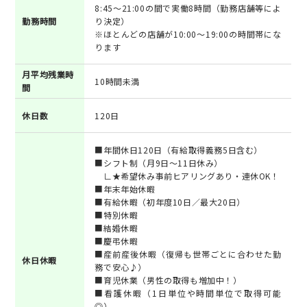
8:45～21:00の間で実働8時間（勤務店舗等によ
勤務時間
り決定）
※ほとんどの店舗が10:00～19:00の時間帯にな
ります
月平均残業時
10時間未満
間
休日数
120日
■年間休日120日（有給取得義務5日含む）
■シフト制（月9日～11日休み）
∟★希望休み事前ヒアリングあり・連休OK！
■年末年始休暇
■有給休暇（初年度10日／最大20日）
■特別休暇
■結婚休暇
■慶弔休暇
■産前産後休暇（復帰も世帯ごとに合わせた勤
休日休暇
務で安心♪）
■育児休業（男性の取得も増加中！）
■看護休暇（1日単位や時間単位で取得可能
◎）