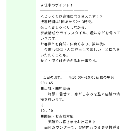
★仕事のポイント！
─────────────
＜じっくりお客様に向き合えます！＞
接客時間は1回あたり2～3時間。
楽しくおしゃべりしながら、
家族構成やライフスタイル、趣味などを伺って
いきます。
お客様とも自然に仲良くなり、数年後に
「今度も◎◎さんに担当して欲しい」と指名を
いただくことも。
長く・深く付き合えるお仕事です。
───────────────
【1日の流れ】 ※10:00～19:00勤務の場合
09：45
■出社・開店準備
∟制服に着替え、身だしなみを整え店舗の清
掃を行います。
↓
10：00
■開店・お客様対応
∟笑顔でお客さまをお出迎え♪
受付カウンターで、契約内容の変更や機種変