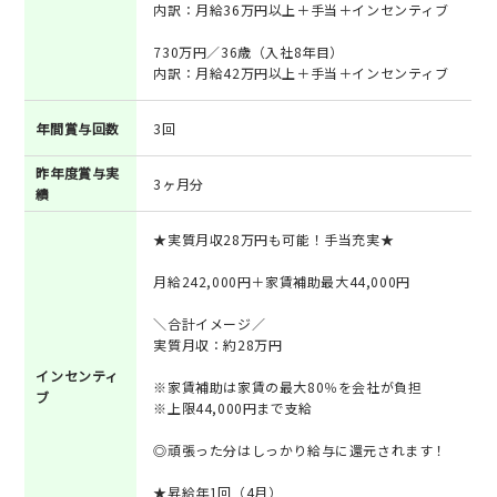
内訳：月給36万円以上＋手当＋インセンティブ
730万円／36歳（入社8年目）
内訳：月給42万円以上＋手当＋インセンティブ
年間賞与回数
3回
昨年度賞与実
3ヶ月分
績
★実質月収28万円も可能！手当充実★
月給242,000円＋家賃補助最大44,000円
＼合計イメージ／
実質月収：約28万円
インセンティ
※家賃補助は家賃の最大80％を会社が負担
ブ
※上限44,000円まで支給
◎頑張った分はしっかり給与に還元されます！
★昇給年1回（4月）