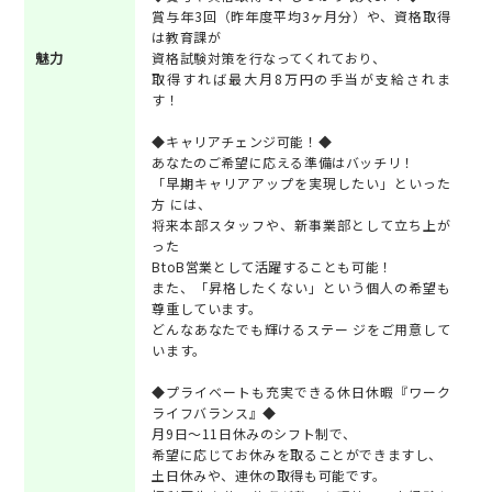
賞与年3回（昨年度平均3ヶ月分）や、資格取得
は教育課が
魅力
資格試験対策を行なってくれており、
取得すれば最大月8万円の手当が支給されま
す！
◆キャリアチェンジ可能！◆
あなたのご希望に応える準備はバッチリ！
「早期キャリアアップを実現したい」といった
方 には、
将来本部スタッフや、新事業部として立ち上が
った
BtoB営業として活躍することも可能！
また、「昇格したくない」という個人の希望も
尊重しています。
どんなあなたでも輝けるステー ジをご用意して
います。
◆プライベートも充実できる休日休暇『ワーク
ライフバランス』◆
月9日～11日休みのシフト制で、
希望に応じてお休みを取ることができますし、
土日休みや、連休の取得も可能です。