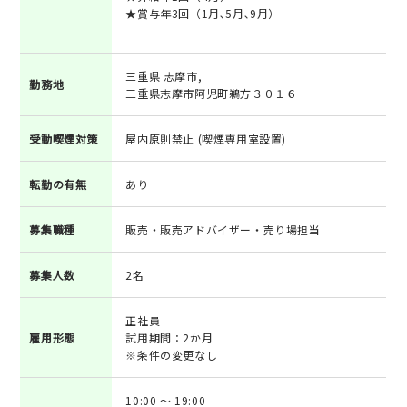
★賞与年3回（1月､5月､9月）
三重県 志摩市,
勤務地
三重県志摩市阿児町鵜方３０１６
受動喫煙対策
屋内原則禁止 (喫煙専用室設置)
転勤の有無
あり
募集職種
販売・販売アドバイザー・売り場担当
募集人数
2名
正社員
雇用形態
試用期間：2か月
※条件の変更なし
10:00 ～ 19:00