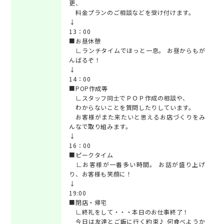
更、
料金プランのご相談などを受け付けます。
↓
13：00
■お昼休憩
∟ランチタイムでほっと一息。 お昼からもが
んばるぞ！
↓
14：00
■POP作成等
∟スタッフ同士でＰＯＰ作成の相談や、
わからないことを質問したりしています。
お客様がまた来たいと思えるお店づくりをみ
んなで取り組みます。
↓
16：00
■ピークタイム
∟お客様が一番多い時間。 お話が盛り上げ
り、お客様も笑顔に！
↓
19:00
■閉店・帰宅
∟終礼をして・・・本日のお仕事終了！
今日は友達とご飯に行く約束♪ 何食べようか