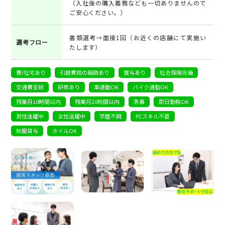
（入社後の購入義務なども一切ありませんので
ご安心ください。）
書類選考→面接1回（お近くの店舗にて実施い
選考フロー
たします）
寮/社宅あり
引越費用の補助あり
賞与あり
社会保険完備
交通費支給
研修あり
車通勤OK
バイク通勤OK
残業月10時間以内
残業月20時間以内
急募
即日勤務OK
男性活躍中
女性活躍中
学歴不問
PCスキル不要
制服貸与
ネイルOK