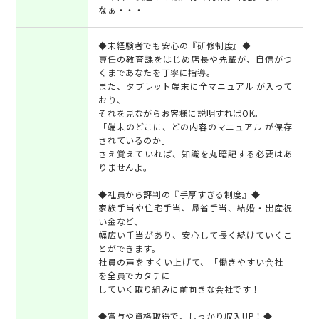
なぁ・・・
◆未経験者でも安心の『研修制度』◆
専任の教育課をはじめ店長や先輩が、自信がつ
くまであなたを丁寧に指導。
また、タブレット端末に全マニュアル が入って
おり、
それを見ながらお客様に説明すればOK。
「端末のどこに、どの内容のマニュアル が保存
されているのか」
さえ覚えていれば、知識を丸暗記する必要はあ
りませんよ。
◆社員から評判の『手厚すぎる制度』◆
家族手当や住宅手当、帰省手当、結婚・出産祝
い金など、
幅広い手当があり、安心して長く続けていくこ
とができます。
社員の声をすくい上げて、「働きやすい会社」
を全員でカタチに
していく取り組みに前向きな会社です！
◆賞与や資格取得で、しっかり収入UP！◆