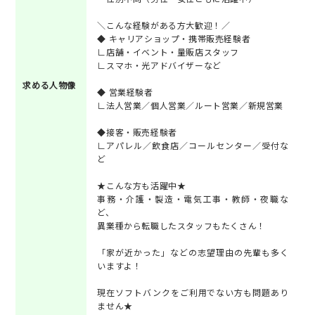
＼こんな経験がある方大歓迎！／
◆ キャリアショップ・携帯販売経験者
∟店舗・イベント・量販店スタッフ
∟スマホ・光アドバイザーなど
求める人物像
◆ 営業経験者
∟法人営業／個人営業／ルート営業／新規営業
◆接客・販売経験者
∟アパレル／飲食店／コールセンター／受付な
ど
★こんな方も活躍中★
事務・介護・製造・電気工事・教師・夜職な
ど、
異業種から転職したスタッフもたくさん！
「家が近かった」などの志望理由の先輩も多く
いますよ！
現在ソフトバンクをご利用でない方も問題あり
ません★