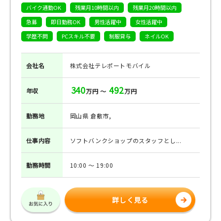
バイク通勤OK
残業月10時間以内
残業月20時間以内
急募
即日勤務OK
男性活躍中
女性活躍中
学歴不問
PCスキル不要
制服貸与
ネイルOK
会社名
株式会社テレポートモバイル
340
492
年収
万円 ～
万円
勤務地
岡山県 倉敷市,
仕事
内容
ソフトバンクショップのスタッフとし...
勤務
時間
10:00 ～ 19:00
詳しく見る