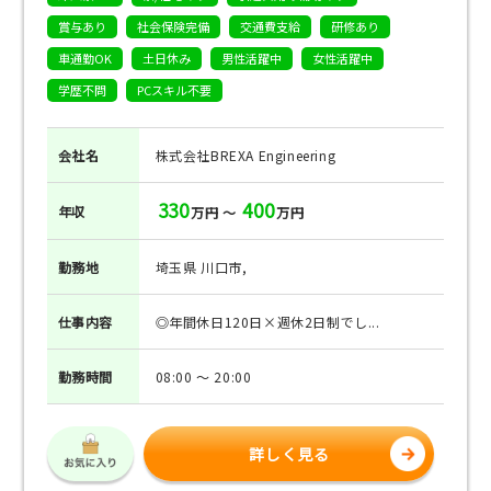
賞与あり
社会保険完備
交通費支給
研修あり
車通勤OK
土日休み
男性活躍中
女性活躍中
学歴不問
PCスキル不要
会社名
株式会社BREXA Engineering
330
400
年収
万円 ～
万円
勤務地
埼玉県 川口市,
仕事
内容
◎年間休日120日×週休2日制でし...
勤務
時間
08:00 ～ 20:00
詳しく見る