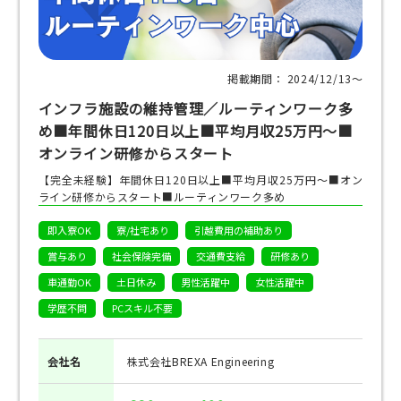
掲載期間： 2024/12/13〜
インフラ施設の維持管理／ルーティンワーク多
め■年間休日120日以上■平均月収25万円～■
オンライン研修からスタート
【完全未経験】年間休日120日以上■平均月収25万円～■オン
ライン研修からスタート■ルーティンワーク多め
即入寮OK
寮/社宅あり
引越費用の補助あり
賞与あり
社会保険完備
交通費支給
研修あり
車通勤OK
土日休み
男性活躍中
女性活躍中
学歴不問
PCスキル不要
会社名
株式会社BREXA Engineering