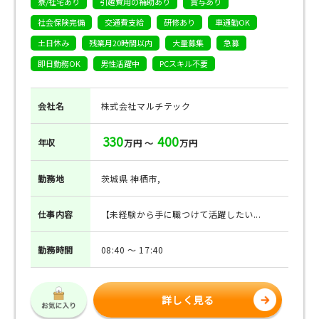
寮/社宅あり
引越費用の補助あり
賞与あり
社会保険完備
交通費支給
研修あり
車通勤OK
土日休み
残業月20時間以内
大量募集
急募
即日勤務OK
男性活躍中
PCスキル不要
会社名
株式会社マルチテック
330
400
年収
万円 ～
万円
勤務地
茨城県 神栖市,
仕事
内容
【未経験から手に職つけて活躍したい...
勤務
時間
08:40 ～ 17:40
詳しく見る