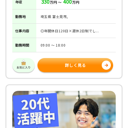
330
400
年収
万円 ～
万円
勤務地
埼玉県 富士見市,
仕事
内容
◎年間休日120日×週休2日制でし...
勤務
時間
09:00 ～ 18:00
詳しく見る