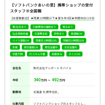
【ソフトバンクあいの里】携帯ショップの受付
スタッフ※全国職
【未経験歓迎】★残業10時間以下★賞与年3回★年間休日120日
寮/社宅あり
引越費用の補助あり
賞与あり
社会保険完備
交通費支給
研修あり
車通勤OK
バイク通勤OK
残業月10時間以内
残業月20時間以内
急募
即日勤務OK
男性活躍中
女性活躍中
学歴不問
PCスキル不要
制服貸与
ネイルOK
会社名
株式会社テレポートモバイル
340
492
年収
万円 ～
万円
勤務地
北海道 札幌市北区,
仕事
内容
ソフトバンクショップのスタッフとし...