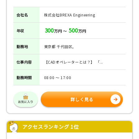
会社名
株式会社BREXA Engineering
300
500
年収
万円 ～
万円
勤務地
東京都 千代田区,
仕事
内容
【CADオペレーターとは？】 「...
勤務
時間
08:00 ～ 17:00
詳しく見る
アクセスランキング 1位