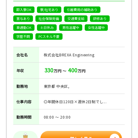
即入寮OK
寮/社宅あり
引越費用の補助あり
賞与あり
社会保険完備
交通費支給
研修あり
車通勤OK
土日休み
男性活躍中
女性活躍中
学歴不問
PCスキル不要
会社名
株式会社BREXA Engineering
330
400
年収
万円 ～
万円
勤務地
東京都 中央区,
仕事
内容
◎年間休日120日×週休2日制でし...
勤務
時間
08:00 ～ 20:00