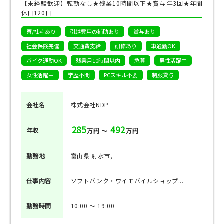
【未経験歓迎】転勤なし★残業10時間以下★賞与年3回★年間
休日120日
寮/社宅あり
引越費用の補助あり
賞与あり
社会保険完備
交通費支給
研修あり
車通勤OK
バイク通勤OK
残業月10時間以内
急募
男性活躍中
女性活躍中
学歴不問
PCスキル不要
制服貸与
会社名
株式会社NDP
285
492
年収
万円 ～
万円
勤務地
富山県 射水市,
仕事
内容
ソフトバンク・ワイモバイルショップ...
勤務
時間
10:00 ～ 19:00