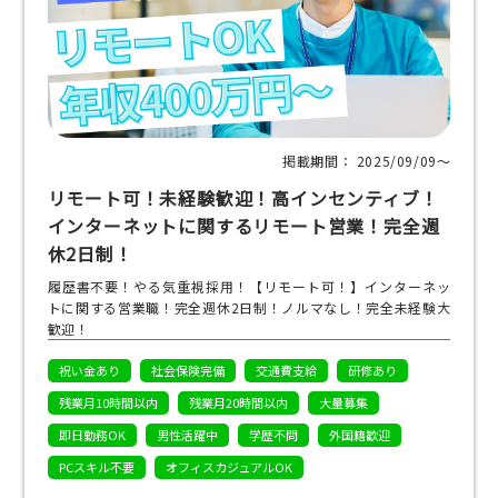
掲載期間： 2025/09/09〜
リモート可！未経験歓迎！高インセンティブ！
インターネットに関するリモート営業！完全週
休2日制！
履歴書不要！やる気重視採用！【リモート可！】インターネッ
トに関する営業職！完全週休2日制！ノルマなし！完全未経験大
歓迎！
祝い金あり
社会保険完備
交通費支給
研修あり
残業月10時間以内
残業月20時間以内
大量募集
即日勤務OK
男性活躍中
学歴不問
外国籍歓迎
PCスキル不要
オフィスカジュアルOK