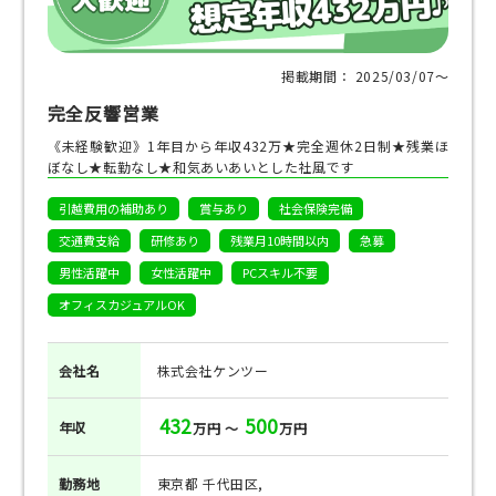
掲載期間： 2025/03/07〜
完全反響営業
《未経験歓迎》1年目から年収432万★完全週休2日制★残業ほ
ぼなし★転勤なし★和気あいあいとした社風です
引越費用の補助あり
賞与あり
社会保険完備
交通費支給
研修あり
残業月10時間以内
急募
男性活躍中
女性活躍中
PCスキル不要
オフィスカジュアルOK
会社名
株式会社ケンツー
432
500
年収
万円 ～
万円
勤務地
東京都 千代田区,