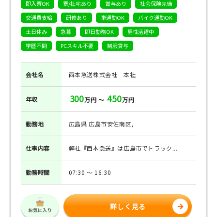
即入寮OK
寮/社宅あり
賞与あり
社会保険完備
交通費支給
研修あり
車通勤OK
バイク通勤OK
土日休み
急募
即日勤務OK
男性活躍中
学歴不問
PCスキル不要
制服貸与
会社名
西本急送株式会社 本社
300
450
年収
万円 ～
万円
勤務地
広島県 広島市安佐南区,
仕事
内容
弊社『西本急送』は広島市でトラック...
勤務
時間
07:30 ～ 16:30
詳しく見る