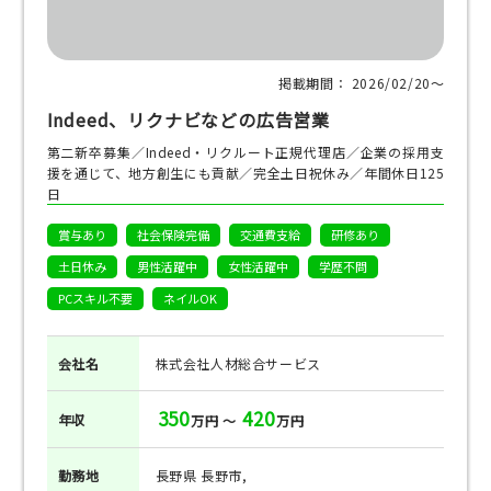
掲載期間： 2026/02/20〜
Indeed、リクナビなどの広告営業
第二新卒募集／Indeed・リクルート正規代理店／企業の採用支
援を通じて、地方創生にも貢献／完全土日祝休み／年間休日125
日
賞与あり
社会保険完備
交通費支給
研修あり
土日休み
男性活躍中
女性活躍中
学歴不問
PCスキル不要
ネイルOK
会社名
株式会社人材総合サービス
350
420
年収
万円 ～
万円
勤務地
長野県 長野市,