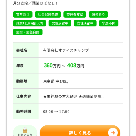
月分支給／残業ほぼなし！
賞与あり
社会保険完備
交通費支給
研修あり
残業月10時間以内
男性活躍中
女性活躍中
学歴不問
髪型・髪色自由
会社名
有限会社オフィスチャンプ
360
408
年収
万円 ～
万円
勤務地
東京都 中野区,
仕事
内容
★未経験の方大歓迎 ★退職金制度...
勤務
時間
08:00 ～ 17:00
詳しく見る