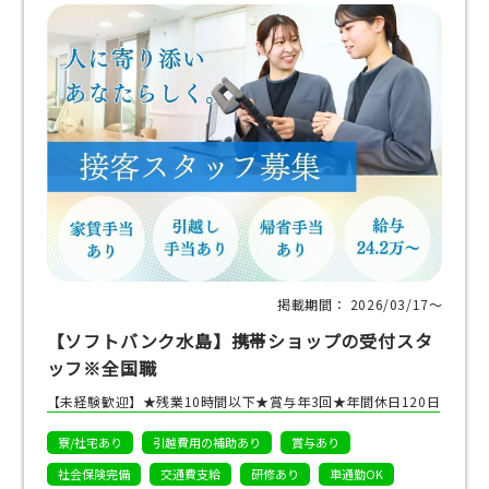
掲載期間： 2026/03/17〜
【ソフトバンク水島】携帯ショップの受付スタ
ッフ※全国職
【未経験歓迎】★残業10時間以下★賞与年3回★年間休日120日
寮/社宅あり
引越費用の補助あり
賞与あり
社会保険完備
交通費支給
研修あり
車通勤OK