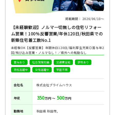
掲載期間： 2026/06/10〜
【未経験歓迎】ノルマ一切無しの住宅リフォー
ム営業！100％反響営業/年休120日/秋田県での
新築住宅着工数No.1
未経験OK【反響営業】年間休日120日/福利厚生充実◎賞与年2
回/飛び込み営業・ノルマなし！／県外への転勤なし
賞与あり
社会保険完備
交通費支給
研修あり
男性活躍中
女性活躍中
学歴不問
会社名
株式会社プライムハウス
350
500
年収
万円 ～
万円
勤務地
秋田県 秋田市,