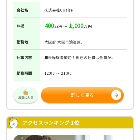
会社名
株式会社CRaise
400
1,000
年収
万円 ～
万円
勤務地
大阪府 大阪市浪速区,
仕事
内容
■未経験者歓迎！現在の社員は全員が...
勤務
時間
12:00 ～ 21:00
詳しく見る
アクセスランキング 1位