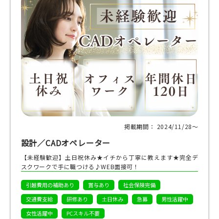
掲載期間： 2024/11/28〜
設計／CADオペレーター
【未経験歓迎】土日祝休み★イチから丁寧に教えます★完全デ
スクワークで手に職つける♪WEB面接可！
引越費用の補助あり
賞与あり
社会保険完備
交通費支給
研修あり
土日休み
急募
男性活躍中
女性活躍中
PCスキル不要