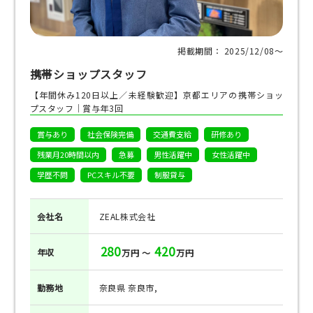
掲載期間： 2025/12/08〜
携帯ショップスタッフ
【年間休み120日以上／未経験歓迎】京都エリアの携帯ショッ
プスタッフ｜賞与年3回
賞与あり
社会保険完備
交通費支給
研修あり
残業月20時間以内
急募
男性活躍中
女性活躍中
学歴不問
PCスキル不要
制服貸与
会社名
ZEAL株式会社
280
420
年収
万円 ～
万円
勤務地
奈良県 奈良市,