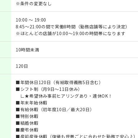
※条件の変更なし
10:00 ～ 19:00
8:45～21:00の間で実働8時間（勤務店舗等により決定）
※ほとんどの店舗が10:00～19:00の時間帯になります
10時間未満
120日
■年間休日120日（有給取得義務5日含む）
■シフト制（月9日～11日休み）
∟★希望休み事前ヒアリングあり・連休OK！
■年末年始休暇
■有給休暇（初年度10日／最大20日）
■特別休暇
■結婚休暇
■慶弔休暇
■産前産後休暇（復帰も世帯ごとに合わせた勤務で安心♪）