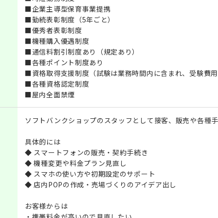
■企業主導型保育事業提携
■勤続表彰制度（5年ごと）
■優秀者表彰制度
■機種購入優遇制度
■通信料割引制度あり（規定あり）
■各種ポイント制度あり
■資格取得支援制度（試験は業務時間内に含まれ、受験費用
■各種資格認定制度
■屋内全面禁煙
ソフトバンクショップのスタッフとして接客、販売や各種手
具体的には
◆ スマートフォンの販売・契約手続き
◆ 機種変更や料金プラン見直し
◆ スマホの使い方や初期設定のサポート
◆ 店内POPの作成・売場づくりのアイデア出し
お客様からは
・携帯料金が高いので見直したい