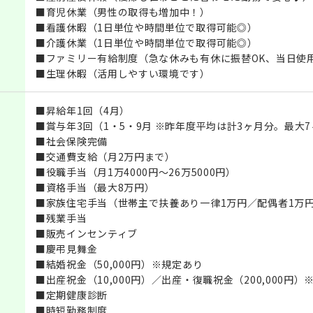
■育児休業（男性の取得も増加中！）
■看護休暇（1日単位や時間単位で取得可能◎）
■介護休業（1日単位や時間単位で取得可能◎）
■ファミリー有給制度（急な休みも有休に振替OK、当日使
■生理休暇（活用しやすい環境です）
■昇給年1回（4月）
■賞与年3回（1・5・9月 ※昨年度平均は計3ヶ月分。最大
■社会保険完備
■交通費支給（月2万円まで）
■役職手当（月1万4000円～26万5000円）
■資格手当（最大8万円）
■家族住宅手当（世帯主で扶養あり一律1万円／配偶者1万円
■残業手当
■販売インセンティブ
■慶弔見舞金
■結婚祝金（50,000円）※規定あり
■出産祝金（10,000円）／出産・復職祝金（200,000円）
■定期健康診断
■時短勤務制度