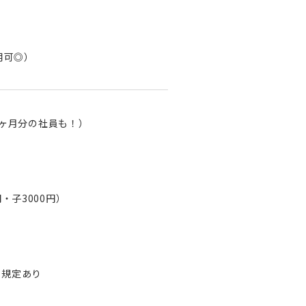
用可◎）
7ヶ月分の社員も！）
・子3000円）
※規定あり