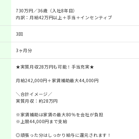
730万円／36歳（入社8年目）
内訳：月給42万円以上＋手当＋インセンティブ
3回
3ヶ月分
★実質月収28万円も可能！手当充実★
月給242,000円＋家賃補助最大44,000円
＼合計イメージ／
実質月収：約28万円
※家賃補助は家賃の最大80％を会社が負担
※上限44,000円まで支給
◎頑張った分はしっかり給与に還元されます！