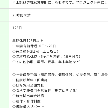
※上記は弊社就業規則によるものです。プロジェクト先によ
20時間未満
123日
年間休日123日以上
◇年間有給休暇10日～20日
◇完全週休2日制（土日祝日）
◇年次有給休暇（6ヶ月勤務後、10日付与）
◇その他休暇、慶弔、夏季、年末年始など
◇社会保険完備（雇用保険、健康保険、労災保険、厚生年金
◇健康診断年１回実施
◇研修費用全額負担
◇資格受験費用全額負担（規定に準ずる）
◇確定拠出年金制度
◇産休・育休制度
◇書籍購入サポート