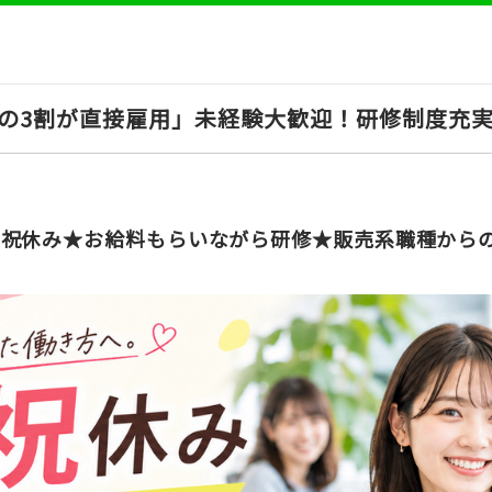
内の3割が直接雇用」未経験大歓迎！研修制度充
日祝休み★お給料もらいながら研修★販売系職種から