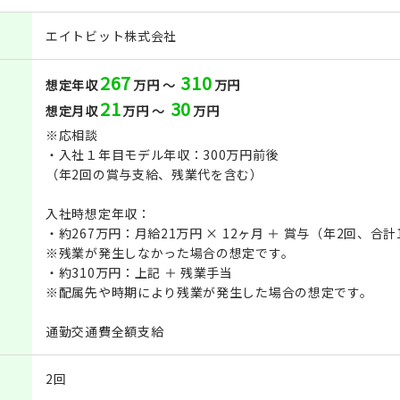
エイトビット株式会社
267
310
想定年収
万円 ～
万円
21
30
想定月収
万円 ～
万円
※応相談
・入社１年目モデル年収：300万円前後
（年2回の賞与支給、残業代を含む）
入社時想定年収：
・約267万円：月給21万円 × 12ヶ月 ＋ 賞与（年2回、合
※残業が発生しなかった場合の想定です。
・約310万円：上記 ＋ 残業手当
※配属先や時期により残業が発生した場合の想定です。
通勤交通費全額支給
2回