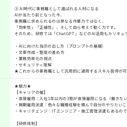
③ AI時代に事務職として選ばれる人材になる
AIが当たり前となった今、
事務職に求められるのは単なる作業力ではなく、
「効率性」「正確性」、そして自ら考えて動く力です。
そのため、研修では「ChatGPT」などのAI活用もカリキ
・AIに向けた指示の出し方（プロンプトの基礎）
・文章作成・整理の進め方
・業務効率化の視点
・セキュリティ理解
★これからの事務職として汎用的に通用するスキル習得が可
★魅力★
【キャリアの幅】
・直接雇用：入社1年以内の3割が直接雇用になる（働きた
・無期雇用派遣：色々な職種経験を積んで自分のやりたいこ
・キャリチェンジ：ITエンジニア・施工管理派遣もあるの
【研修体制】