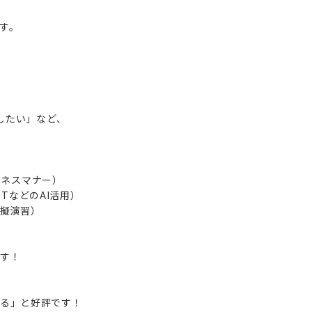
す。
したい」など、
ジネスマナー）
PTなどのAI活用）
模擬演習）
す！
る」と好評です！