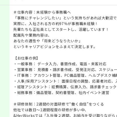
＃仕事内容：未経験から事務職へ
「事務にチャレンジしたい」という気持ちがあれば大歓迎で
実際に、入社される方の約97％が事務職未経験！
先輩たちも正社員としてスタートし、活躍しています！
配属先や業務内容は、
あなたの適性や「将来どうなりたいか」
というキャリアビジョンをふまえて決定します。
【お仕事の例】
・一般事務： データ入力、書類作成、電話・来客対応
・営業事務： 見積書・請求書作成、受発注対応、スケジュ
・IT事務： アカウント管理、PC備品管理、ヘルプデスク補
・人事/採用アシスタント： 面接日程の調整、応募者対応、
・経理アシスタント：経費精算、伝票入力、請求書チェック
・総務事務：備品管理、契約書管理、社内イベント運営
＃研修体制：2週間の対面研修で“働く自信”をつくる
他社では数日〜1週間程度の研修が多い中、
&HerWorksでは「入社後２週間、お給与を受け取りながら