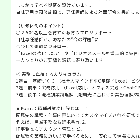
しっかり学べる期間を設けています。
自社専用の研修施設で、専任講師による対面研修を実施しま
【研修体制のポイント】
① 2,500名以上を育てた教育のプロがサポート
自社専任講師が、あなたの“今の課題”に
合わせて柔軟にフォロー。
「Excelの強化したい」や「ビジネスメールを重点的に練習
一人ひとりのご要望と課題に寄り添います。
② 実務に直結するカリキュラム
1週目：基礎づくり （社会人マインド/PC基礎／Excel／ビ
2週目前半：実務応用 （Excel応用／オフィス実践／ChatG
2週目後半：職種別業務理解（配属先に合わせた業務理解/
★Point：職種別業務理解とは…？
配属先の職種・仕事内容に応じてカスタマイズされる研修で
例えば、営業事務なら請求書作成、
IT事務ならアカウント管理など、
配属後の業務に近い形で学べるため、「安心して現場に入れ