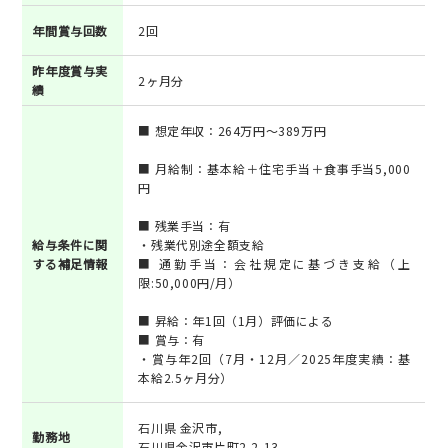
年間賞与回数
2回
昨年度賞与実
2ヶ月分
績
■ 想定年収：264万円～389万円
■ 月給制：基本給＋住宅手当＋食事手当5,000
円
■ 残業手当：有
給与条件に関
・残業代別途全額支給
する補足情報
■ 通勤手当：会社規定に基づき支給（上
限:50,000円/月）
■ 昇給：年1回（1月）評価による
■ 賞与：有
・賞与年2回（7月・12月／2025年度実績：基
本給2.5ヶ月分）
石川県 金沢市,
勤務地
石川県金沢市片町2-2-13