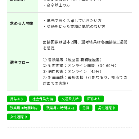
・高卒以上の方
・地元で長く活躍していきたい方
求める人物像
・英語を使った業務に抵抗のない方
面接回数は基本2回、選考結果は各面接後1週間
を想定
① 書類選考（履歴書 職務経歴書）
選考フロー
② 対面面接：オンライン面接 （30-60分）
③ 適性検査：オンライン（45分）
④ 対面面談：最終面接（可能な限り、拠点での
対面での実施）
賞与あり
社会保険完備
交通費支給
研修あり
残業月10時間以内
残業月20時間以内
急募
男性活躍中
女性活躍中