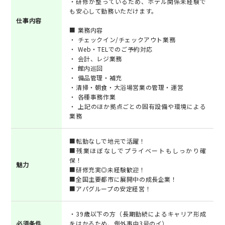
・研修が整っているため、ホテル関係未経験で
も安心して勤務いただけます。
仕事内容
■ 業務内容
・ チェックイン/チェックアウト業務
・ Web・TELでのご予約対応
・ 会計、レジ業務
・ 館内巡回
・ 備品管理・補充
・清掃・朝食・大浴場営業の管理・運営
・ 各種事務作業
・ 上記のほか拠点ごとの固有設備や環境による
業務
■転勤なしで地元で活躍！
■残業ほぼなしでプライベートもしっかり確
保！
魅力
■研修充実◎未経験歓迎！
■全国主要都市に展開中の成長企業！
■アパグループの安定経営！
・39歳以下の方（長期勤続によるキャリア形成
必須条件
をはかるため、例外事由3号のイ）