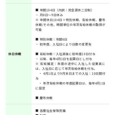
■ 年間104日（内訳：完全週休二日制）‬
・ 月8日～9日休み‬‭
※ 年間休日104日＋特別休暇、有給休暇、慶弔
休暇/その他、時間単位の年次有給休暇の取得が
可能‬
■ 特別休暇：年間6日‬
‭・ 初年度、入社日により日数の変更有‬
休日休暇
■ 有給休暇：入社直後に初年度10日付与‬
‭・ 以降、毎年4月1日を起算日とし付与‬
※ 有給補足：年度の途中に入社した従業員に
は、入社日に応じて年次有給休暇を付与。‬
‭ ・ 4月1日より9月末日までの入社：10日間付
与‬
・ 年次有給休暇の年度起算日は、毎年4月1日
に設定‬
■ 慶弔休暇
■ 各種社会保険‬完備