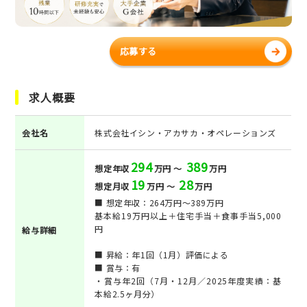
応募する
求人概要
会社名
株式会社イシン・アカサカ・オペレーションズ
294
389
想定年収
万円 ～
万円
19
28
想定月収
万円 ～
万円
■ 想定年収：264万円～389万円
基本給19万円以上＋住宅手当＋食事手当5,000
円
給与詳細
■ 昇給：年1回（1月）評価による
■ 賞与：有
・賞与年2回（7月・12月／2025年度実績：基
本給2.5ヶ月分）