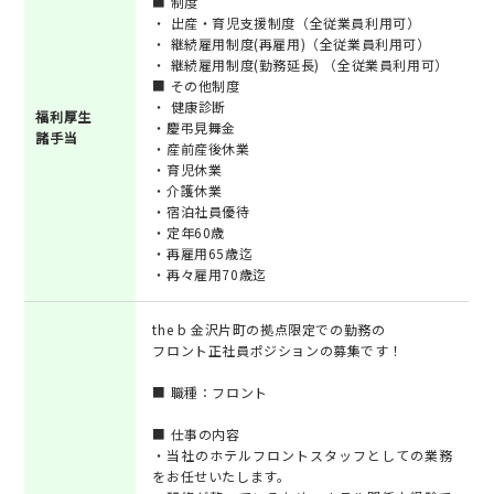
■ 制度‬
・ 出産・育児支援制度（全従業員利用可）‬
‭・ 継続雇用制度(再雇用)（全従業員利用可）‬
・ 継続雇用制度(勤務延長) （全従業員利用可）‬
■ その他制度‬
・ 健康診断
福利厚生
・慶弔見舞金
諸手当
・産前産後休業
・育児休業
・介護休業
・‬宿泊社員優待
・定年60歳
・再雇用65歳迄
・再々雇用70歳迄‬
the b 金沢片町の拠点限定での勤務の
フロント正社員ポジションの募集です！
■ 職種：フロント
■ 仕事の内容
・当社のホテルフロントスタッフとしての業務
をお任せいたします。