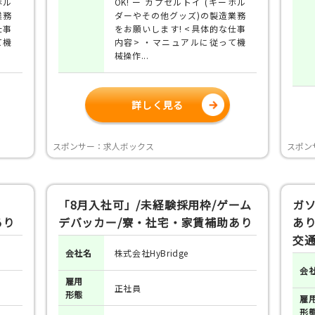
ホル
OK! ー カプセルトイ (キーホル
業務
ダーやその他グッズ)の製造業務
仕事
をお願いします! <具体的な仕事
て機
内容> ・マニュアルに従って機
械操作...
詳しく見る
スポンサー：求人ボックス
スポン
「8月入社可」/未経験採用枠/ゲーム
ガ
あり
デバッカー/寮・社宅・家賃補助あり
あり
交通
会社名
株式会社HyBridge
会
雇用
正社員
形態
雇
形