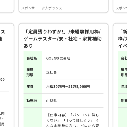
スポンサー：求人ボックス
スポン
カス
「定員残りわずか!」/未経験採用枠/
「
能
ゲームテスター/寮・社宅・家賃補助
枠/
あり
イ
会社名
GOEN株式会社
会
雇用
雇
正社員
形態
形
00
年収
月給30万円～51万8,000円
年
勤務地
山梨県
勤
社内
【仕事内容】「パソコンに詳し
発・
くない」 「ITって難しそう」 そ
運用
んな未経験の方も、ゼロから育