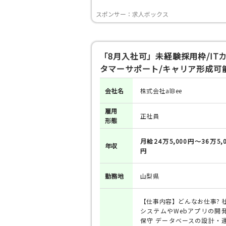
スポンサー：求人ボックス
「8月入社可」未経験採用枠/IT
タマーサポート/キャリア形成可
会社名
株式会社alBee
雇用
正社員
形態
月給24万5,000円～36万5,0
年収
円
勤務地
山梨県
【仕事内容】どんなお仕事? 
システムやWebアプリの開
保守 データベースの設計・