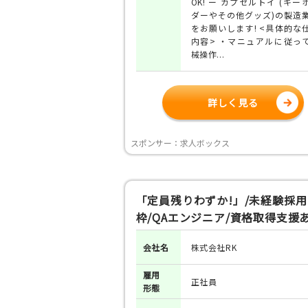
OK! ー カプセルトイ (キー
ダーやその他グッズ)の製造
をお願いします! <具体的な
内容> ・マニュアルに従っ
械操作...
詳しく見る
スポンサー：求人ボックス
「定員残りわずか!」/未経験採用
枠/QAエンジニア/資格取得支援
会社名
株式会社RK
雇用
正社員
形態