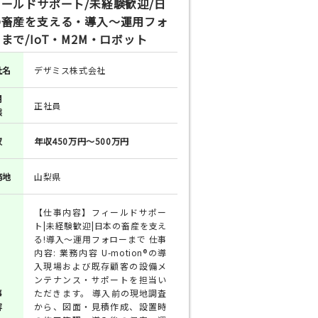
ールドサポート/未経験歓迎/日
の畜産を支える・導入～運用フォ
まで/IoT・M2M・ロボット
社名
デザミス株式会社
用
正社員
態
収
年収450万円～500万円
務地
山梨県
【仕事内容】フィールドサポー
ト|未経験歓迎|日本の畜産を支え
る!導入～運用フォローまで 仕事
内容: 業務内容 U-motion®の導
入現場および既存顧客の設備メ
ンテナンス・サポートを担当い
事
ただきます。 導入前の現地調査
容
から、図面・見積作成、設置時