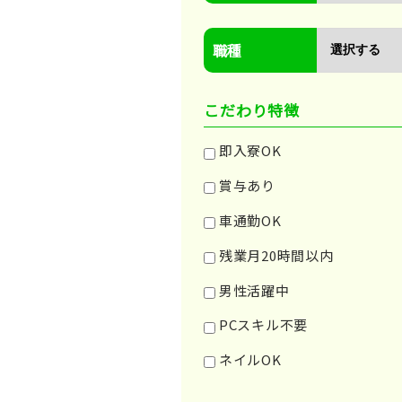
職種
こだわり特徴
即入寮OK
賞与あり
車通勤OK
残業月20時間以内
男性活躍中
PCスキル不要
ネイルOK