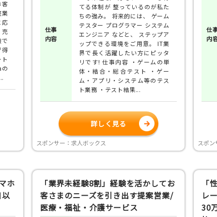
お客
てる体制が 整っているのが私た
整業
ちの強み。 将来的には、 ゲーム
に応
テスター プログラマー システム
仕事
仕
 充
エンジニア などと、 ステップア
内容
内
験で
ップできる環境をご用意。 IT業
習得
界で長く活躍したい方にピッタ
ート
リです! 仕事内容 ・ゲームの単
aの
体・結合・総合テスト ・ゲー
.
ム・アプリ・システム等のテス
ト業務 ・テスト結果...
詳しく見る
スポンサー：求人ボックス
スポン
マホ
「業界未経験8割」経験を活かしてお
「性
日以
客さまのニーズを引き出す提案営業/
レ
医療・福祉・介護サービス
30