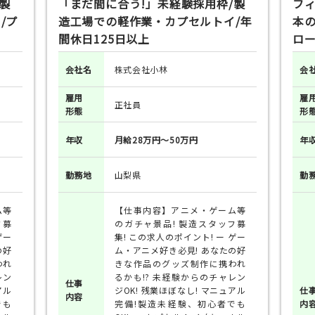
製
「まだ間に合う!」未経験採用枠/製
フィ
/プ
造工場での軽作業・カプセルトイ/年
本
間休日125日以上
ロー
会社名
株式会社小林
会
雇用
雇
正社員
形態
形
年収
月給28万円～50万円
年
勤務地
山梨県
勤
ム等
【仕事内容】アニメ・ゲーム等
フ募
のガチャ景品! 製造スタッフ募
ゲー
集! この求人のポイント! ー ゲー
の好
ム・アニメ好き必見! あなたの好
われ
きな作品のグッズ制作に携われ
レン
るかも!? 未経験からのチャレン
仕事
アル
ジOK! 残業ほぼなし! マニュアル
仕
内容
でも
完備!製造未経験、初心者でも
内