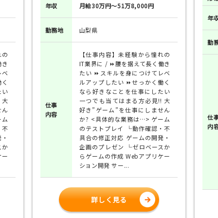
年収
月給30万円～51万8,000円
年
勤務地
山梨県
勤
れの
【仕事内容】未経験から憧れの
働き
IT業界に / ⏩腰を据えて長く働き
レベ
たい ⏩スキルを身につけてレベ
働く
ルアップしたい ⏩せっかく働く
たい
なら好きなことを仕事にしたい
 大
一つでも当てはまる方必見!! 大
仕事
せん
好き”ゲーム”を仕事にしません
内容
仕
ーム
か? <具体的な業務は…> ゲーム
内
・不
のテストプレイ └動作確認・不
発・
具合の修正対応 ゲームの開発・
スか
企画のプレゼン └ゼロベースか
ケー
らゲームの作成 Webアプリケー
ション開発 サー...
詳しく見る