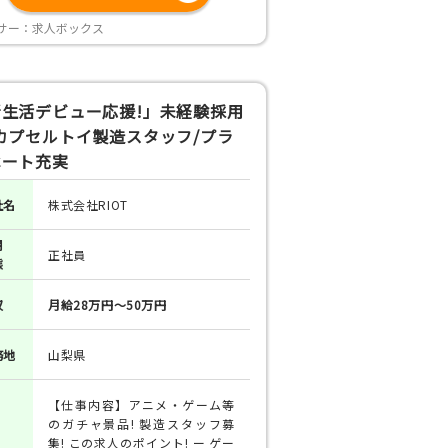
サー：求人ボックス
新生活デビュー応援!」未経験採用
カプセルトイ製造スタッフ/プラ
ベート充実
社名
株式会社RIOT
用
正社員
態
収
月給28万円～50万円
務地
山梨県
【仕事内容】アニメ・ゲーム等
のガチャ景品! 製造スタッフ募
集! この求人のポイント! ー ゲー