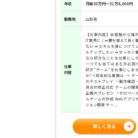
年収
月給30万円～51万8,000円
勤務地
山梨県
【仕事内容】未経験から憧
IT業界に / ⏩腰を据えて長く
たい ⏩スキルを身につけて
ルアップしたい ⏩せっかく
なら好きなことを仕事にし
一つでも当てはまる方必見!!
仕事
好き”ゲーム”を仕事にしま
内容
か? <具体的な業務は…> ゲ
のテストプレイ └動作確認
具合の修正対応 ゲームの開
企画のプレゼン └ゼロベー
らゲームの作成 Webアプリ
ション開発 サー...
詳しく見る