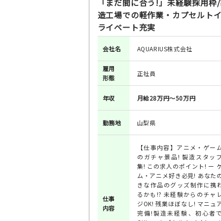
「まだ間に合う!」未経験採用枠/
造工場での軽作業・カプセルトイ
ライベート充実
会社名
AQUARIUS株式会社
雇用
正社員
形態
年収
月給28万円～50万円
勤務地
山梨県
【仕事内容】アニメ・ゲー
のガチャ景品! 製造スタッ
集! この求人のポイント! ー 
ム・アニメ好き必見! あなた
きな作品のグッズ制作に携
るかも!? 未経験からのチャ
仕事
ジOK! 残業ほぼなし! マニュ
内容
完備!製造未経験、初心者