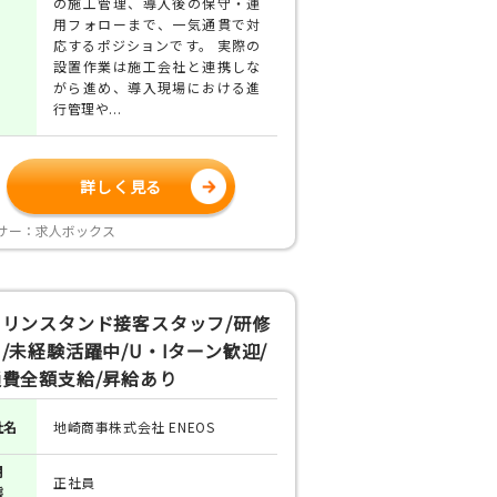
の施工管理、導入後の保守・運
用フォローまで、一気通貫で対
応するポジションです。 実際の
設置作業は施工会社と連携しな
がら進め、導入現場における進
行管理や...
詳しく見る
サー：求人ボックス
ソリンスタンド接客スタッフ/研修
/未経験活躍中/U・Iターン歓迎/
費全額支給/昇給あり
社名
地崎商事株式会社 ENEOS
用
正社員
態