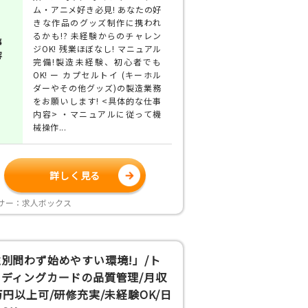
ム・アニメ好き必見! あなたの好
きな作品のグッズ制作に携われ
るかも!? 未経験からのチャレン
事
ジOK! 残業ほぼなし! マニュアル
容
完備!製造未経験、初心者でも
OK! ー カプセルトイ (キーホル
ダーやその他グッズ)の製造業務
をお願いします! <具体的な仕事
内容> ・マニュアルに従って機
械操作...
詳しく見る
サー：求人ボックス
別問わず始めやすい環境!」/ト
ーディングカードの品質管理/月収
万円以上可/研修充実/未経験OK/日