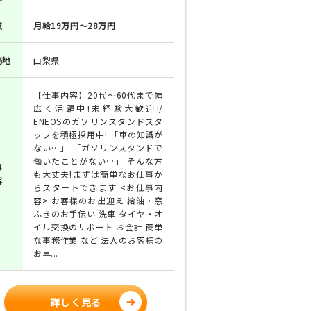
収
月給19万円～28万円
務地
山梨県
【仕事内容】20代～60代まで幅
広く活躍中!未経験大歓迎!/
ENEOSのガソリンスタンドスタ
ッフを積極採用中! 「車の知識が
ない…」 「ガソリンスタンドで
働いたことがない…」 そんな方
事
も大丈夫!まずは簡単なお仕事か
容
らスタートできます <お仕事内
容> お客様のお出迎え 給油・窓
ふきのお手伝い 洗車 タイヤ・オ
イル交換のサポート お会計 簡単
な事務作業 など 法人のお客様の
お車...
詳しく見る