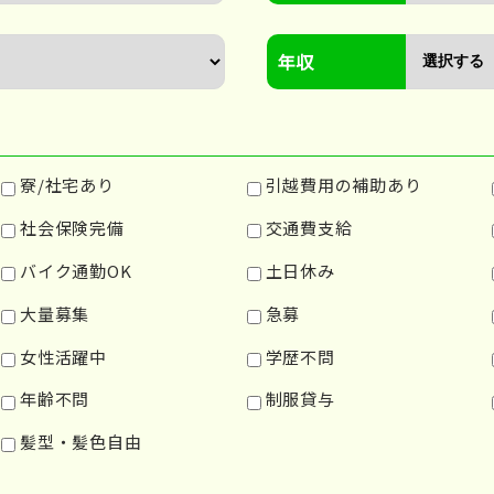
年収
寮/社宅あり
引越費用の補助あり
社会保険完備
交通費支給
バイク通勤OK
土日休み
大量募集
急募
女性活躍中
学歴不問
年齢不問
制服貸与
髪型・髪色自由