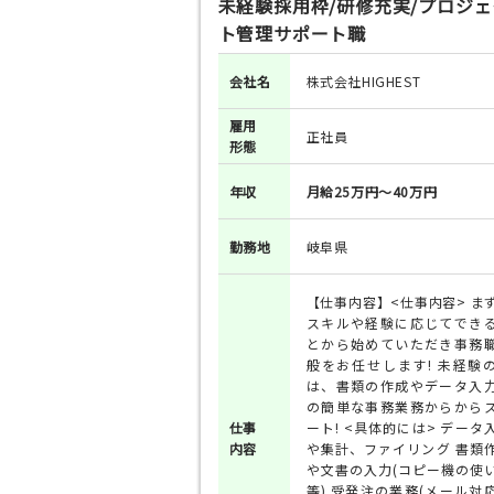
未経験採用枠/研修充実/プロジェ
ト管理サポート職
会社名
株式会社HIGHEST
雇用
正社員
形態
年収
月給25万円～40万円
勤務地
岐阜県
【仕事内容】<仕事内容> ま
スキルや経験に応じてでき
とから始めていただき事務
般をお任せします! 未経験
は、書類の作成やデータ入
の簡単な事務業務からから
仕事
ート! <具体的には> データ
内容
や集計、ファイリング 書類
や文書の入力(コピー機の使
等) 受発注の業務(メール対