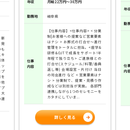
年収
月給22万円～30万円
年
勤務地
岐阜県
勤
【仕事内容】<仕事内容> < 分業
制|お客様への提案など営業要素
 新
はナシ > お葬式の打合せ～進行
 発
管理をトータルに担当。<座学&
のも
研修&OJTで成長をサポート!半
スキ
年程で独り立ち> ご遺族様との
具体
仕事
打合せ(スケジュール/料理/香典
ェッ
仕
内容
返し等) 会場設営・片付け 当日
をプ
内
の司会進行 など < 営業要素はナ
点を
シ > 分業制で、提案・見積り作
<他
成などは別担当が実施。 各部門
アプ
連携しながら1つのセレモニーを
 大
カタチにしていま...
の運
詳しく見る