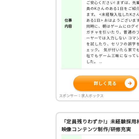
ご安心ください! まずは、先
員のKさんのある1日をご紹
ます。 <未経験入社したKさ
仕事
ある1日> おはようございま
内容
同時に、朝はゲームにログイ
ガチャを引いたり、普通の
ーヤーでは入力しない コマ
を試したり、セリフの誤字
ェック。 気が付いたら家で
社でもゲーム三昧になって
した。 ...
詳しく見る
スポンサー：求人ボックス
「定員残りわずか!」未経験採用枠
映像コンテンツ制作/研修充実