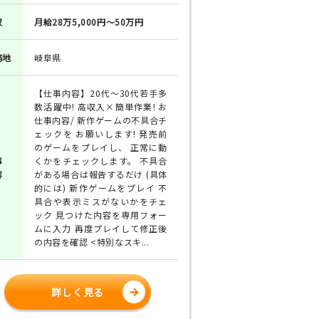
収
月給28万5,000円～50万円
務地
岐阜県
【仕事内容】20代～30代若手多
数活躍中! 高収入×簡単作業! お
仕事内容/ 新作ゲームの不具合チ
ェックを お願いします! 発売前
のゲームをプレイし、 正常に動
事
くかをチェックします。 不具合
容
がある場合は報告するだけ (具体
的には) 新作ゲームをプレイ 不
具合や表示ミスがないかをチェ
ック 見つけた内容を専用フォー
ムに入力 再度プレイして修正後
の内容を確認 <特別なスキ...
詳しく見る