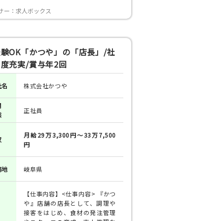
サー：求人ボックス
験OK「かつや」の「店長」/社
度充実/賞与年2回
社名
株式会社かつや
用
正社員
態
月給29万3,300円～33万7,500
収
円
務地
岐阜県
【仕事内容】<仕事内容> 『かつ
や』店舗の店長として、調理や
接客をはじめ、食材の発注管理