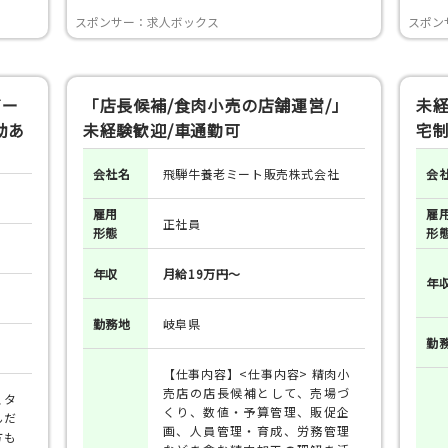
スポンサー：求人ボックス
スポン
ゲー
「店長候補/食肉小売の店舗運営/」
未経
助あ
未経験歓迎/車通勤可
宅制
会社名
飛騨牛養老ミート販売株式会社
会
雇用
雇
正社員
形態
形
年収
月給19万円～
年
勤務地
岐阜県
勤
【仕事内容】<仕事内容> 精肉小
売店の店長候補として、売場づ
スタ
くり、数値・予算管理、販促企
んだ
画、人員管理・育成、労務管理
方も