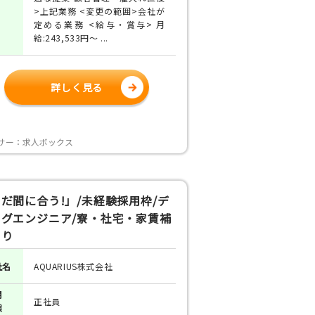
>上記業務 <変更の範囲>会社が
定める業務 <給与・賞与> 月
給:243,533円～ ...
詳しく見る
サー：求人ボックス
だ間に合う!」/未経験採用枠/デ
ッグエンジニア/寮・社宅・家賃補
あり
社名
AQUARIUS株式会社
用
正社員
態