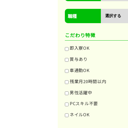
職種
こだわり特徴
即入寮OK
賞与あり
車通勤OK
残業月20時間以内
男性活躍中
PCスキル不要
ネイルOK