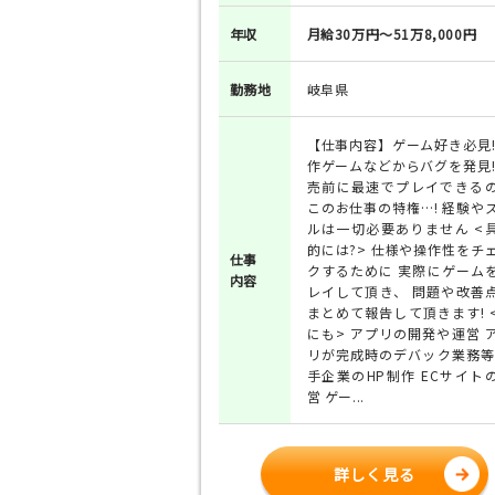
年収
月給30万円～51万8,000円
勤務地
岐阜県
【仕事内容】ゲーム好き必見!
作ゲームなどからバグを発見!
売前に最速でプレイできる
このお仕事の特権…! 経験や
ルは一切必要ありません <
的には?> 仕様や操作性をチ
仕事
クするために 実際にゲーム
内容
レイして頂き、 問題や改善
まとめて報告して頂きます! 
にも> アプリの開発や運営 
リが完成時のデバック業務等
手企業のHP制作 ECサイト
営 ゲー...
詳しく見る