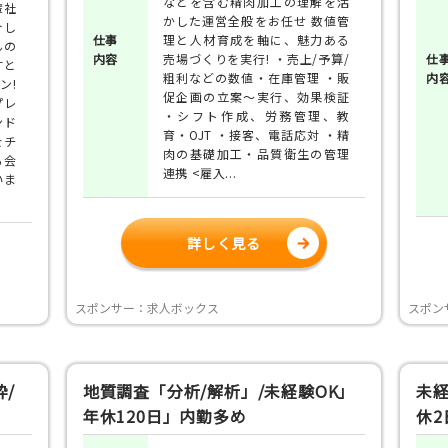
などを含む精肉加工の理解を活
輩社
かした運営全般をお任せ 数値管
介し
仕事
理と人材育成を軸に、魅力ある
んの
内容
売場づくりを実行! ・売上/予算/
仕
すと
粗利などの数値・在庫管理 ・販
内
ン!
促企画の立案～実行、効果検証
プレ
・シフト作成、労務管理、教
ンド
育・OJT ・接客、電話応対 ・精
をチ
肉の基礎加工・品質衛生の管理
も会
連携 <雇入...
いま
詳しく見る
スポンサー：求人ボックス
スポン
/
地質調査「分析/解析」/未経験OK」
未経
年休120日」内勤多め
休2