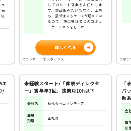
ニュ
してのルート営業をお任せしま
 備
す。製品販売だけでなく、工事
の総
も一括受注するケースが増えてい
るので、施工管理者とのコミュ
ニケーションをしっか...
詳しく見る
スポンサー：求人ボックス
スポン
Aエ
未経験スタート/「葬祭ディレクタ
「ま
/
ー」賞与年3回」残業月10h以下
バ
助
会社名
株式会社ロマンティア
会
雇用
正社員
形態
雇
形