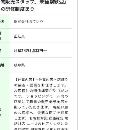
着物販売スタッフ」未経験歓迎」
実の研修制度あり
社名
株式会社ほていや
用
正社員
態
収
月給24万3,533円～
務地
岐阜県
【仕事内容】<仕事内容> 店舗で
の接客・営業をお任せします。
お客様との関係構築がやりがい
です。 ショッピングモール内の
店舗にて着物の販売業務全般を
担っていただきます。 幅広い層
事
のお客様へ、最適な商品を提案
容
します。 お客様対応 在庫確認 電
話対応 ニーズのヒアリングと最
適な提案 顧客管理 <雇入れ直後