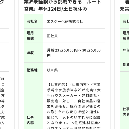
ク
業界未経験から挑戦できる「ルート
「
営業」年休124日/土日祝休み
充
会社名
エスケー化研株式会社
会
雇用
雇
正社員
形態
形
月給23万5,000円～30万5,000
年
年収
円
勤
勤務地
岐阜県
ずは
るこ
【仕事内容】<仕事内容> <営業
職全
手当や家族手当などが充実!>大
の方
手ハウスメーカー・建材商社・
力等
販売店に対して、自社商品の営
スタ
業をお任せ。既存のお客様との
仕
入力
お取引だから安心 希望と適性に
内
作成
仕事
応じて、以下のいずれかに配属
い方
内容
となります。 <住宅建材営業>
応、
ハウスメーカーや建材商社に対