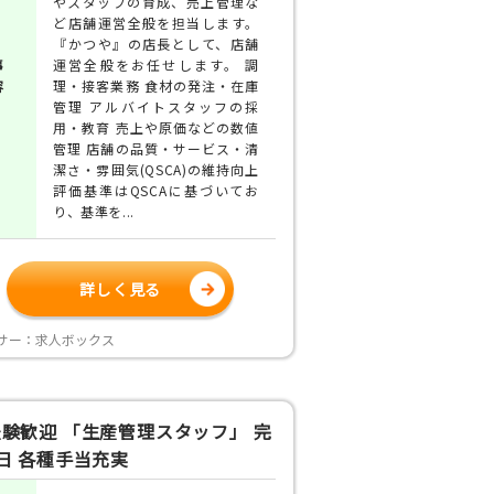
やスタッフの育成、売上管理な
ど店舗運営全般を担当します。
『かつや』の店長として、店舗
事
運営全般をお任せします。 調
容
理・接客業務 食材の発注・在庫
管理 アルバイトスタッフの採
用・教育 売上や原価などの数値
管理 店舗の品質・サービス・清
潔さ・雰囲気(QSCA)の維持向上
評価基準はQSCAに基づいてお
り、基準を...
詳しく見る
サー：求人ボックス
験歓迎 「生産管理スタッフ」 完
日 各種手当充実