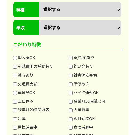
職種
年収
こだわり特徴
即入寮OK
寮/社宅あり
引越費用の補助あり
祝い金あり
賞与あり
社会保険完備
交通費支給
研修あり
車通勤OK
バイク通勤OK
土日休み
残業月10時間以内
残業月20時間以内
大量募集
急募
即日勤務OK
男性活躍中
女性活躍中