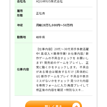
会社名
AQUARIUS株式会社
雇用
正社員
形態
年収
月給28万5,000円～50万円
勤務地
岐阜県
【仕事内容】20代～30代若手多数活躍
中! 高収入×簡単作業! お仕事内容/ 新
作ゲームの不具合チェックを お願いし
ます! 発売前のゲームをプレイし、 正
常に動くかをチェックします。 不具合
仕事
内容
がある場合は報告するだけ (具体的に
は) 新作ゲームをプレイ 不具合や表示
ミスがないかをチェック 見つけた内容
を専用フォームに入力 再度プレイして
修正後の内容を確認 <特別なスキ...
詳しく見る