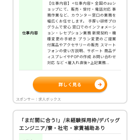
【仕事内容】<仕事内容> 全国のauシ
ョップにて、販売・受付・電話対応 事
務作業など、カウンター窓口の業務を
幅広くお任せします。 手厚い研修プロ
グラムで安心 窓口でのインフォメーシ
仕事
内容
ョン・レセプション業務 新規契約・機
種変更の手続き プラン変更のご提案
付属品やアクセサリーの販売 スマート
フォンの使い方説明、サポート 商品デ
ィスプレイやPOPの作成 お問い合わせ
対応 など <雇入れ直後>上記業務...
詳しく見る
スポンサー：求人ボックス
「まだ間に合う!」/未経験採用枠/デバッグ
エンジニア/寮・社宅・家賃補助あり