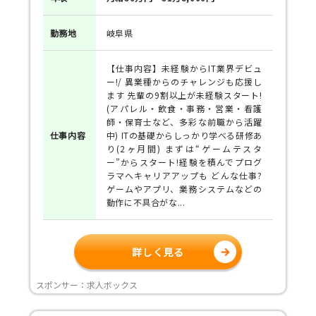
勤務地
岐阜県
【仕事内容】未経験からIT業界デビュ
ー!/ 異業種からのチャレンジも応援し
ます 先輩の9割以上が未経験スタート!
(アパレル・飲食・事務・営業・看護
師・保育士など、多彩な前職から活躍
仕事
内容
中) ITの基礎からしっかり学べる研修あ
り(2ヶ月間) まずは“ゲームテスタ
ー”からスタート!経験を積んでプログ
ラマへキャリアアップも どんな仕事?
ゲームやアプリ、業務システムなどの
動作に不具合がな...
詳しく見る
スポンサー：求人ボックス