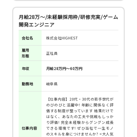
月給28万～/未経験採用枠/研修充実/ゲーム
開発エンジニア
会社名
株式会社HIGHEST
雇用
正社員
形態
年収
月給28万円～60万円
勤務地
岐阜県
【仕事内容】20代・30代の若手世代が
のびのびと活躍中! 年齢に関係なく評
価する制度が整っています 結果だけで
はなく、あなたの工夫や挑戦もしっか
り評価! 完全未経験からグングン成長
仕事
内容
できる環境です! ぜひ当社で一生モノ
のスキルを身につけませんか? <大人気