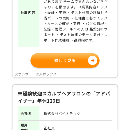
があります チームで支え合いながらキ
ャリアを積めます。 <業務内容> テス
仕事
内容
ト設計・実施 ・テスト計画の理解と担
当パートの実施 ・仕様書に基づくテス
トケースの確認・実行 ・バグの再現・
記録・管理ツールへの入力 品質分析サ
ポート ・テスト結果のデータ集計・レ
ポート作成補助 ・品質指標の...
詳しく見る
スポンサー：求人ボックス
未経験歓迎スカルプヘアサロンの「アドバ
イザー」年休120日
会社名
株式会社バイオテック
雇用
正社員