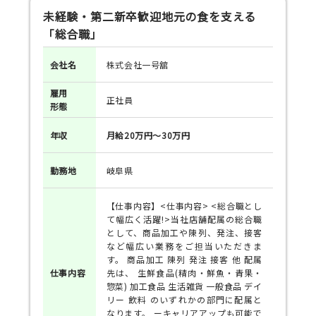
未経験・第二新卒歓迎地元の食を支える
「総合職」
会社名
株式会社一号舘
雇用
正社員
形態
年収
月給20万円～30万円
勤務地
岐阜県
【仕事内容】<仕事内容> <総合職とし
て幅広く活躍!>当社店舗配属の総合職
として、商品加工や陳列、発注、接客
など幅広い業務をご担当いただきま
す。 商品加工 陳列 発注 接客 他 配属
仕事
内容
先は、 生鮮食品(精肉・鮮魚・青果・
惣菜) 加工食品 生活雑貨 一般食品 デイ
リー 飲料 のいずれかの部門に配属と
なります。 ーキャリアアップも可能で