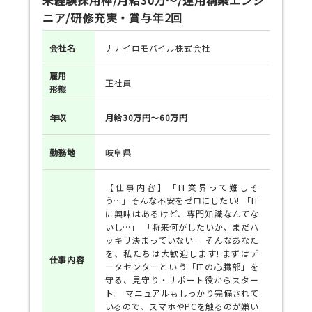
ニア/研修充実・賞与年2回
会社名
ナナイロモバイル株式会社
雇用
正社員
形態
年収
月給30万円～60万円
勤務地
岐阜県
【仕事内容】「IT業界って難しそ
う…」そんな不安をゼロにしたい! 「IT
に興味はあるけど、専門知識なんてな
いし…」 「将来何がしたいか、まだハ
ッキリ決まっていない」 そんなあなた
を、私たちは大歓迎します! まずはデ
仕事
内容
ータセンターという「ITの心臓部」を
守る、見守り・サポート役からスター
ト。 マニュアルもしっかり完備されて
いるので、スマホやPCを触るのが嫌い