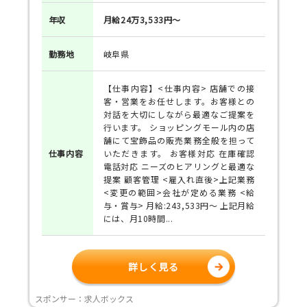
年収
月給24万3,533円～
勤務地
岐阜県
【仕事内容】<仕事内容> 店舗での接
客・営業をお任せします。お客様との
対話を大切にしながら最適なご提案を
行います。 ショッピングモール内の店
舗にて宝飾品の販売業務全般を担って
仕事
内容
いただきます。 お客様対応 在庫確認
電話対応 ニーズのヒアリングと最適な
提案 顧客管理 <雇入れ直後>上記業務
<変更の範囲>会社が定める業務 <給
与・賞与> 月給:243,533円～ 上記月給
には、月10時間...
詳しく見る
スポンサー：求人ボックス