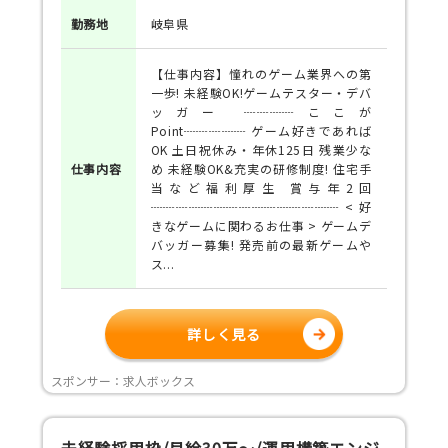
勤務地
岐阜県
【仕事内容】憧れのゲーム業界への第
一歩! 未経験OK!ゲームテスター・デバ
ッガー ┈┈┈┈ここが
Point┈┈┈┈┈ ゲーム好きであれば
OK 土日祝休み・年休125日 残業少な
仕事
内容
め 未経験OK&充実の研修制度! 住宅手
当など福利厚生 賞与年2回
┈┈┈┈┈┈┈┈┈┈┈┈┈┈┈ < 好
きなゲームに関わるお仕事 > ゲームデ
バッガー募集! 発売前の最新ゲームや
ス...
詳しく見る
スポンサー：求人ボックス
未経験採用枠/月給30万～/運用構築エンジ