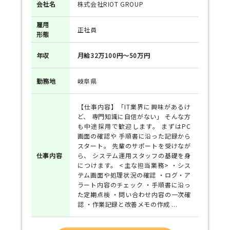
会社名
株式会社RIOT GROUP
雇用
正社員
形態
年収
月給32万100円～50万円
勤務地
岐阜県
【仕事内容】「IT業界に興味があるけ
ど、 専門知識に自信がない」 そんな方
も中途採用で歓迎します。 まずはPC
画面の確認や 手順書に沿った記録から
スタート。 先輩のサポートを受けなが
仕事
内容
ら、 システム運用スタッフの基礎を身
につけます。 <主な担当業務> ・シス
テム画面や処理状況の確認 ・ログ・ア
ラート内容のチェック ・手順書に沿っ
た定期点検 ・問い合わせ内容の一次確
認 ・作業記録と改善メモの作成 ...