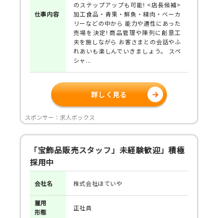
のステップアップも可能! <店長候補>
仕事
内容
加工食品・青果・鮮魚・精肉・ベーカ
リーなどの中から 能力や適性にあった
売場を決定! 商品管理や陳列に創意工
夫を施しながら お客さまとの会話やふ
れあいも楽しんでいきましょう。
スペ
シャ...
詳しく見る
スポンサー：求人ボックス
「宝飾品販売スタッフ」未経験歓迎」積極
採用中
会社名
株式会社ほていや
雇用
正社員
形態