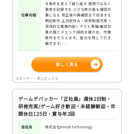
を条件を変えて繰り返す 感想ではなく
事実を記録する 小さな表示差も確認対
仕事
内容
象になる 修正後の再確認まで担当する
明記条件:土日祝休み・研修制度充実 <
具体的な業務内容> テスト準備:確認対
象の版とチェック項目を確かめ、作業
条件をそろえます。差分を残して引き
継ぎます。 ...
詳しく見る
スポンサー：求人ボックス
ゲームデバッカー「正社員」週休2日制・
研修充実/ゲーム好き歓迎・未経験歓迎・年
間休日125日・賞与年2回
会社名
株式会社enrich technology