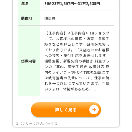
年収
月給23万1,597円～31万2,535円
勤務地
岐阜県
【仕事内容】<仕事内容> auショップ
にて、お客様への接客・販売・各種手
続きなどを担当します。研修が充実し
ており安心です。 ご来店されたお客様
への接客・受付対応をお任せします。
仕事
内容
機種変更、新規契約の手続き 料金プラ
ンのご案内、変更手続き 故障対応 店
内のレイアウトやPOP作成の企画 まず
は教育担当の先輩について、仕事の流
れを一つひとつ学んでいきます。手厚
いフォロー体制があるため、...
詳しく見る
スポンサー：求人ボックス