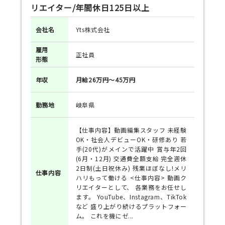
リエイター/年間休日125日以上
会社名
Yts株式会社
雇用
正社員
形態
年収
月給26万円～45万円
勤務地
岐阜県
【仕事内容】動画編集スタッフ 未経験
OK・社会人デビューOK・研修あり 若
手(20代)がメインで活躍中 賞与年2回
(6月・12月) 交通費全額支給 完全週休
2日制(土日祝休み) 残業ほぼなし!メリ
仕事
内容
ハリもって働ける <仕事内容> 動画ク
リエイターとして、 各業務をお任せし
ます。 YouTube、Instagram、TikTok
など 盛り上がり続けるプラットフォー
ム。 これを機にゼ...