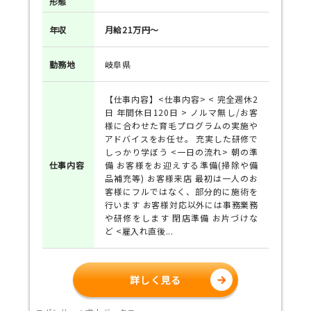
形態
年収
月給21万円～
勤務地
岐阜県
【仕事内容】<仕事内容> < 完全週休2
日 年間休日120日 > ノルマ無し/お客
様に合わせた育毛プログラムの実施や
アドバイスをお任せ。 充実した研修で
しっかり学ぼう <一日の流れ> 朝の準
仕事
内容
備 お客様をお迎えする準備(掃除や備
品補充等) お客様来店 最初は一人のお
客様にフルではなく、部分的に施術を
行います お客様対応以外には事務業務
や研修をします 閉店準備 お片づけな
ど <雇入れ直後...
詳しく見る