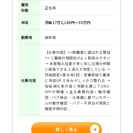
雇用
正社員
形態
年収
月給27万2,100円～55万円
勤務地
岐阜県
【仕事内容】<<転職者に選ばれる理由
>> 1.職場の雰囲気がよく馴染みやすい
→ 未経験入社者が多く同じ立場の仲間
と成長できる 2.収入が安定している →
月給固定+賞与年1回・定期昇給で着実
仕事
内容
に年収UP 3.休みがしっかり取れる →
有給消化率が高く年間を通じてONと
OFFが明確 <主な業務内容> 動作確
認・バグ検出 ・仕様書に基づいたゲー
ムの動作確認 ・バグ・不具合の発見と
再現手順の記...
詳しく見る