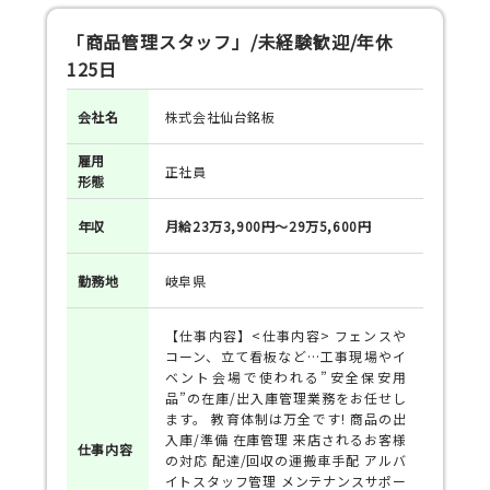
「商品管理スタッフ」/未経験歓迎/年休
125日
会社名
株式会社仙台銘板
雇用
正社員
形態
年収
月給23万3,900円～29万5,600円
勤務地
岐阜県
【仕事内容】<仕事内容> フェンスや
コーン、立て看板など…工事現場やイ
ベント会場で使われる”安全保安用
品”の在庫/出入庫管理業務をお任せし
ます。 教育体制は万全です! 商品の出
入庫/準備 在庫管理 来店されるお客様
仕事
内容
の対応 配達/回収の運搬車手配 アルバ
イトスタッフ管理 メンテナンスサポー