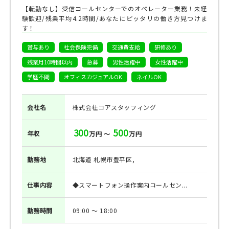
【転勤なし】受信コールセンターでのオペレーター業務！未経
験歓迎/残業平均4.2時間/あなたにピッタリの働き方見つけま
す！
賞与あり
社会保険完備
交通費支給
研修あり
残業月10時間以内
急募
男性活躍中
女性活躍中
学歴不問
オフィスカジュアルOK
ネイルOK
会社名
株式会社コアスタッフィング
300
500
年収
万円 ～
万円
勤務地
北海道 札幌市豊平区,
仕事
内容
◆スマートフォン操作案内コールセン...
勤務
時間
09:00 ～ 18:00