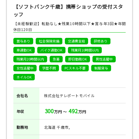
【ソフトバンク千歳】携帯ショップの受付スタ
ッフ
【未経験歓迎】転勤なし★残業10時間以下★賞与年3回★年間
休日120日
賞与あり
社会保険完備
交通費支給
研修あり
車通勤OK
バイク通勤OK
残業月10時間以内
残業月20時間以内
急募
即日勤務OK
男性活躍中
女性活躍中
学歴不問
PCスキル不要
制服貸与
ネイルOK
会社名
株式会社テレポートモバイル
300
492
年収
万円 ～
万円
勤務地
北海道 千歳市,