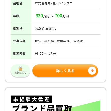
会社名
株式会社丸利根アペックス
320
700
年収
万円 ～
万円
勤務地
東京都 三鷹市,
仕事
内容
解体工事の施工管理業務。 現場は...
勤務
時間
08:00 ～ 17:00
詳しく見る