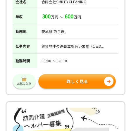
会社名
合同会社SMILEYCLEANING
300
600
年収
万円 ～
万円
勤務地
茨城県 取手市,
仕事
内容
賃貸物件の退去立ち会い業務（1日3...
勤務
時間
09:00 ～ 18:00
詳しく見る