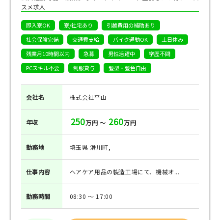
スメ求人
即入寮OK
寮/社宅あり
引越費用の補助あり
社会保険完備
交通費支給
バイク通勤OK
土日休み
残業月10時間以内
急募
男性活躍中
学歴不問
PCスキル不要
制服貸与
髪型・髪色自由
会社名
株式会社平山
250
260
年収
万円 ～
万円
勤務地
埼玉県 滑川町,
仕事
内容
ヘアケア用品の製造工場にて、機械オ...
勤務
時間
08:30 ～ 17:00