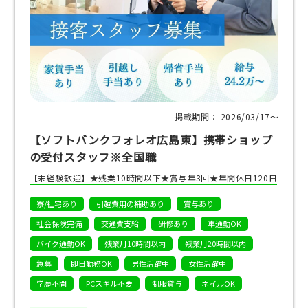
掲載期間： 2026/03/17〜
【ソフトバンクフォレオ広島東】携帯ショップ
の受付スタッフ※全国職
【未経験歓迎】★残業10時間以下★賞与年3回★年間休日120日
寮/社宅あり
引越費用の補助あり
賞与あり
社会保険完備
交通費支給
研修あり
車通勤OK
バイク通勤OK
残業月10時間以内
残業月20時間以内
急募
即日勤務OK
男性活躍中
女性活躍中
学歴不問
PCスキル不要
制服貸与
ネイルOK