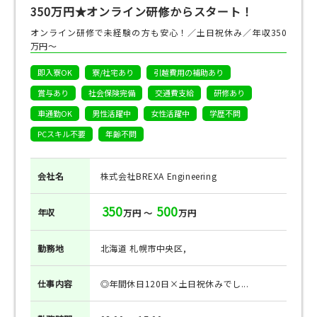
350万円★オンライン研修からスタート！
オンライン研修で未経験の方も安心！／土日祝休み／年収350
万円～
即入寮OK
寮/社宅あり
引越費用の補助あり
賞与あり
社会保険完備
交通費支給
研修あり
車通勤OK
男性活躍中
女性活躍中
学歴不問
PCスキル不要
年齢不問
会社名
株式会社BREXA Engineering
350
500
年収
万円 ～
万円
勤務地
北海道 札幌市中央区,
仕事
内容
◎年間休日120日×土日祝休みでし...