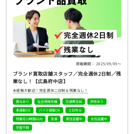
掲載期間： 2025/09/05〜
ブランド買取店舗スタッフ／完全週休2日制／残
業なし！【広島府中店】
未経験大歓迎！完全週休二日制＆残業なし！
賞与あり
社会保険完備
交通費支給
研修あり
車通勤OK
バイク通勤OK
土日休み
残業月10時間以内
急募
男性活躍中
女性活躍中
学歴不問