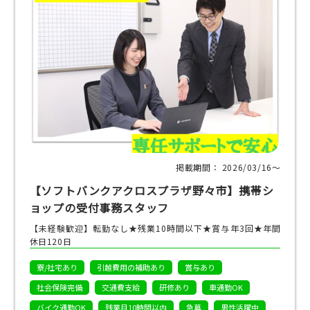
掲載期間： 2026/03/16〜
【ソフトバンクアクロスプラザ野々市】携帯シ
ョップの受付事務スタッフ
【未経験歓迎】転勤なし★残業10時間以下★賞与年3回★年間
休日120日
寮/社宅あり
引越費用の補助あり
賞与あり
社会保険完備
交通費支給
研修あり
車通勤OK
バイク通勤OK
残業月10時間以内
急募
男性活躍中