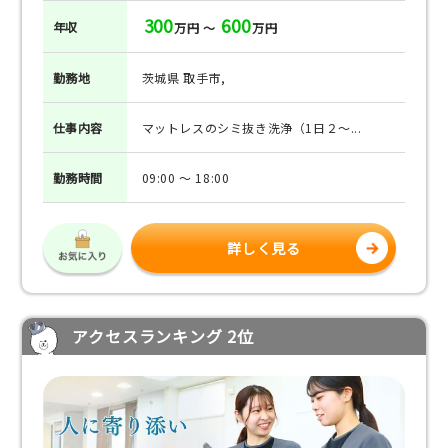
300
600
年収
万円 ～
万円
勤務地
茨城県 取手市,
仕事
内容
マットレスのシミ抜き洗浄（1日２～...
勤務
時間
09:00 ～ 18:00
詳しく見る
アクセスランキング 2位