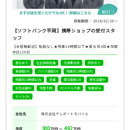
掲載期間： 2026/02/20〜
【ソフトバンク平岡】携帯ショップの受付スタ
ッフ
【未経験歓迎】転勤なし★残業10時間以下★賞与年3回★年間
休日120日
賞与あり
社会保険完備
交通費支給
研修あり
車通勤OK
バイク通勤OK
残業月10時間以内
残業月20時間以内
急募
即日勤務OK
男性活躍中
女性活躍中
学歴不問
PCスキル不要
制服貸与
ネイルOK
会社名
株式会社テレポートモバイル
300
492
年収
万円 ～
万円