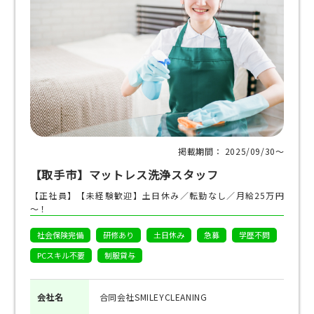
掲載期間： 2025/09/30〜
【取手市】マットレス洗浄スタッフ
【正社員】【未経験歓迎】土日休み／転勤なし／月給25万円
～！
社会保険完備
研修あり
土日休み
急募
学歴不問
PCスキル不要
制服貸与
会社名
合同会社SMILEYCLEANING