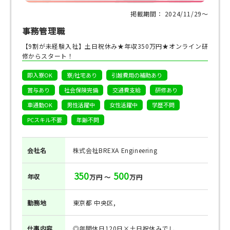
掲載期間： 2024/11/29〜
事務管理職
【9割が未経験入社】土日祝休み★年収350万円★オンライン研
修からスタート！
即入寮OK
寮/社宅あり
引越費用の補助あり
賞与あり
社会保険完備
交通費支給
研修あり
車通勤OK
男性活躍中
女性活躍中
学歴不問
PCスキル不要
年齢不問
会社名
株式会社BREXA Engineering
350
500
年収
万円 ～
万円
勤務地
東京都 中央区,
仕事
内容
◎年間休日120日×土日祝休みでし...