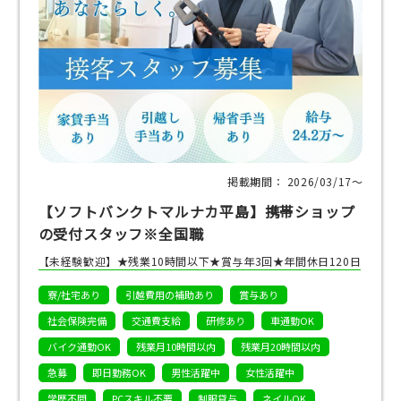
掲載期間： 2026/03/17〜
【ソフトバンクトマルナカ平島】携帯ショップ
の受付スタッフ※全国職
【未経験歓迎】★残業10時間以下★賞与年3回★年間休日120日
寮/社宅あり
引越費用の補助あり
賞与あり
社会保険完備
交通費支給
研修あり
車通勤OK
バイク通勤OK
残業月10時間以内
残業月20時間以内
急募
即日勤務OK
男性活躍中
女性活躍中
学歴不問
PCスキル不要
制服貸与
ネイルOK