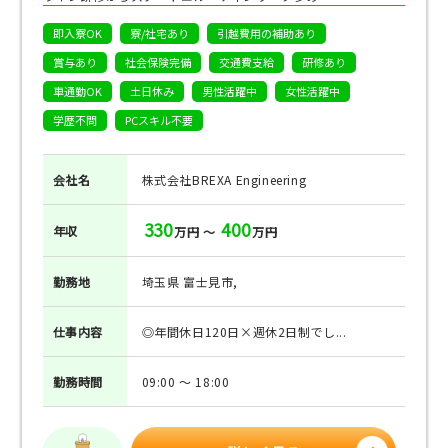
即入寮OK
寮/社宅あり
引越費用の補助あり
賞与あり
社会保険完備
交通費支給
研修あり
車通勤OK
土日休み
男性活躍中
女性活躍中
学歴不問
PCスキル不要
会社名
株式会社BREXA Engineering
330
400
年収
万円 ～
万円
勤務地
埼玉県 富士見市,
仕事
内容
◎年間休日120日×週休2日制でし...
勤務
時間
09:00 ～ 18:00