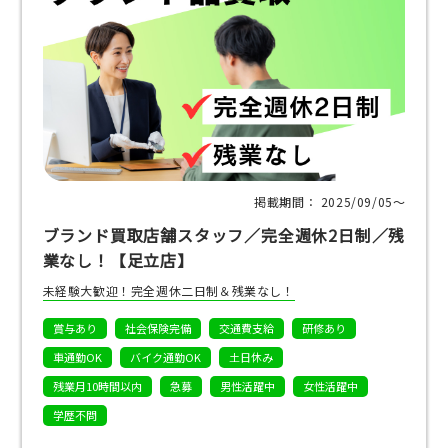
掲載期間： 2025/09/05〜
ブランド買取店舗スタッフ／完全週休2日制／残
業なし！【足立店】
未経験大歓迎！完全週休二日制＆残業なし！
賞与あり
社会保険完備
交通費支給
研修あり
車通勤OK
バイク通勤OK
土日休み
残業月10時間以内
急募
男性活躍中
女性活躍中
学歴不問