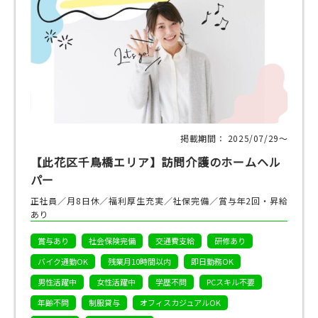
掲載期間： 2025/07/29〜
【此花区千鳥橋エリア】訪問介護のホームヘル
パー
正社員／月8日休／福利厚生充実／社保完備／賞与年2回・昇給
あり
賞与あり
社会保険完備
交通費支給
研修あり
バイク通勤OK
残業月10時間以内
即日勤務OK
男性活躍中
女性活躍中
学歴不問
PCスキル不要
年齢不問
制服貸与
オフィスカジュアルOK