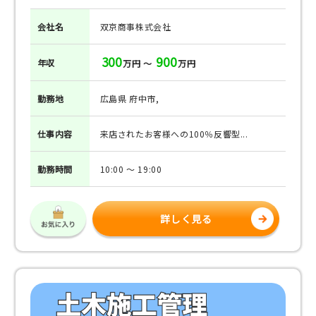
会社名
双京商事株式会社
300
900
年収
万円 ～
万円
勤務地
広島県 府中市,
仕事
内容
来店されたお客様への100％反響型...
勤務
時間
10:00 ～ 19:00
詳しく見る