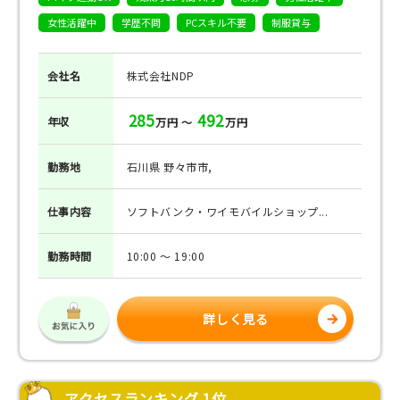
女性活躍中
学歴不問
PCスキル不要
制服貸与
会社名
株式会社NDP
285
492
年収
万円 ～
万円
勤務地
石川県 野々市市,
仕事
内容
ソフトバンク・ワイモバイルショップ...
勤務
時間
10:00 ～ 19:00
詳しく見る
アクセスランキング 1位