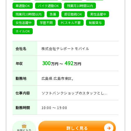
車通勤OK
バイク通勤OK
残業月10時間以内
残業月20時間以内
急募
即日勤務OK
男性活躍中
女性活躍中
学歴不問
PCスキル不要
制服貸与
ネイルOK
会社名
株式会社テレポートモバイル
300
492
年収
万円 ～
万円
勤務地
広島県 広島市東区,
仕事
内容
ソフトバンクショップのスタッフとし...
勤務
時間
10:00 ～ 19:00
詳しく見る