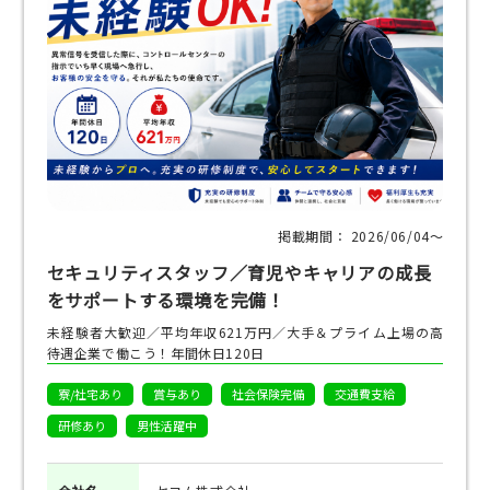
掲載期間： 2026/06/04〜
セキュリティスタッフ／育児やキャリアの成長
をサポートする環境を完備！
未経験者大歓迎／平均年収621万円／大手＆プライム上場の高
待遇企業で働こう！年間休日120日
寮/社宅あり
賞与あり
社会保険完備
交通費支給
研修あり
男性活躍中