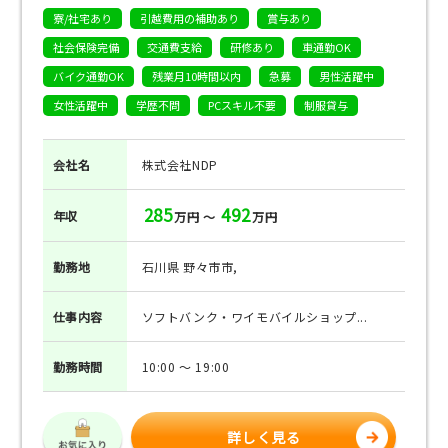
寮/社宅あり
引越費用の補助あり
賞与あり
社会保険完備
交通費支給
研修あり
車通勤OK
バイク通勤OK
残業月10時間以内
急募
男性活躍中
女性活躍中
学歴不問
PCスキル不要
制服貸与
会社名
株式会社NDP
285
492
年収
万円 ～
万円
勤務地
石川県 野々市市,
仕事
内容
ソフトバンク・ワイモバイルショップ...
勤務
時間
10:00 ～ 19:00
詳しく見る