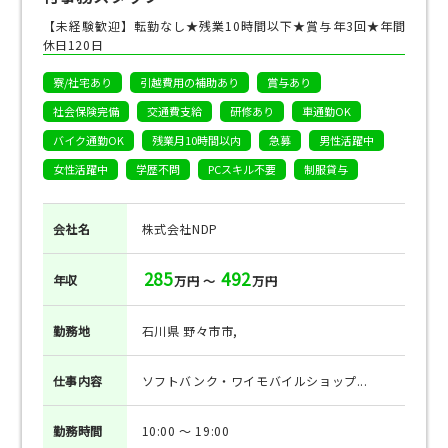
【未経験歓迎】転勤なし★残業10時間以下★賞与年3回★年間
休日120日
寮/社宅あり
引越費用の補助あり
賞与あり
社会保険完備
交通費支給
研修あり
車通勤OK
バイク通勤OK
残業月10時間以内
急募
男性活躍中
女性活躍中
学歴不問
PCスキル不要
制服貸与
会社名
株式会社NDP
285
492
年収
万円 ～
万円
勤務地
石川県 野々市市,
仕事
内容
ソフトバンク・ワイモバイルショップ...
勤務
時間
10:00 ～ 19:00