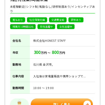
未経験歓迎/シフト制/転勤なし/研修制度あり/インセンティブあ
り
賞与あり
社会保険完備
交通費支給
研修あり
残業月10時間以内
男性活躍中
女性活躍中
会社名
株式会社HONEST STAFF
300
800
年収
万円 ～
万円
勤務地
石川県 金沢市,
仕事
内容
入社後は家電量販店や携帯ショップで...
勤務
時間
10:00 ～ 19:00
詳しく見る