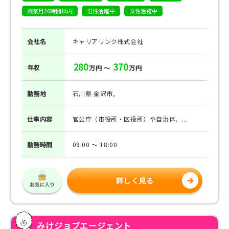
残業月20時間以内
男性活躍中
女性活躍中
会社名
キャリアリンク株式会社
280
370
年収
万円 ～
万円
勤務地
石川県 金沢市,
仕事
内容
官公庁（市役所・区役所）や自治体、...
勤務
時間
09:00 ～ 18:00
詳しく見る
みけジョブエージェント