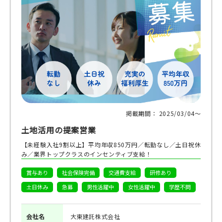
掲載期間： 2025/03/04〜
土地活用の提案営業
【未経験入社9割以上】平均年収850万円／転勤なし／土日祝休
み／業界トップクラスのインセンティブ支給！
賞与あり
社会保険完備
交通費支給
研修あり
土日休み
急募
男性活躍中
女性活躍中
学歴不問
会社名
大東建託株式会社