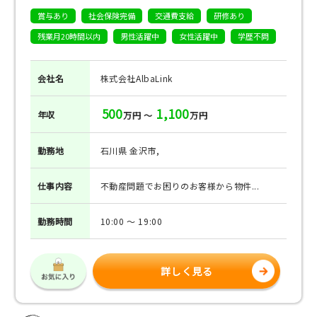
賞与あり
社会保険完備
交通費支給
研修あり
残業月20時間以内
男性活躍中
女性活躍中
学歴不問
会社名
株式会社AlbaLink
500
1,100
年収
万円 ～
万円
勤務地
石川県 金沢市,
仕事
内容
不動産問題でお困りのお客様から物件...
勤務
時間
10:00 ～ 19:00
詳しく見る