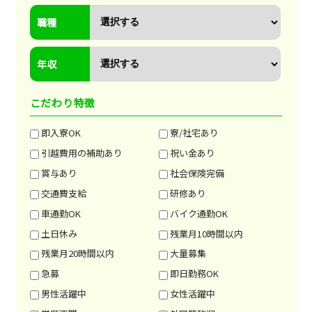
職種
年収
こだわり特徴
即入寮OK
寮/社宅あり
引越費用の補助あり
祝い金あり
賞与あり
社会保険完備
交通費支給
研修あり
車通勤OK
バイク通勤OK
土日休み
残業月10時間以内
残業月20時間以内
大量募集
急募
即日勤務OK
男性活躍中
女性活躍中