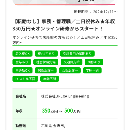
掲載期間： 2024/12/11〜
【転勤なし】事務・管理職／土日祝休み★年収
350万円★オンライン研修からスタート！
オンライン研修で未経験の方も安心！／土日祝休み／年収350
万円～
即入寮OK
寮/社宅あり
引越費用の補助あり
賞与あり
社会保険完備
交通費支給
研修あり
車通勤OK
男性活躍中
女性活躍中
学歴不問
PCスキル不要
年齢不問
会社名
株式会社BREXA Engineering
350
500
年収
万円 ～
万円
勤務地
石川県 金沢市,