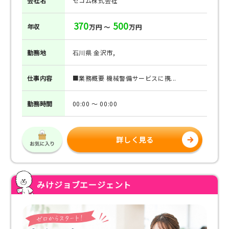
会社名
セコム株式会社
370
500
年収
万円 ～
万円
勤務地
石川県 金沢市,
仕事
内容
■業務概要 機械警備サービスに携...
勤務
時間
00:00 ～ 00:00
詳しく見る
みけジョブエージェント