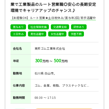
業で工業製品のルート営業職◎安心の長期安定
環境でキャリアアップのチャンス♪
【未経験OK】ルート営業★土日祝休み/賞与年2回/若手活躍中
賞与あり
社会保険完備
交通費支給
研修あり
土日休み
男性活躍中
女性活躍中
学歴不問
会社名
東邦ゴム工業株式会社
300
500
年収
万円 ～
万円
勤務地
石川県 白山市,
仕事
内容
ゴム、金属、樹脂、プラスチックなど...
勤務
時間
08:30 ～ 17:15