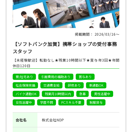
掲載期間： 2026/03/16〜
【ソフトバンク加賀】携帯ショップの受付事務
スタッフ
【未経験歓迎】転勤なし★残業10時間以下★賞与年3回★年間
休日120日
寮/社宅あり
引越費用の補助あり
賞与あり
社会保険完備
交通費支給
研修あり
車通勤OK
バイク通勤OK
残業月10時間以内
急募
男性活躍中
女性活躍中
学歴不問
PCスキル不要
制服貸与
会社名
株式会社NDP