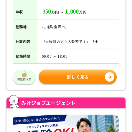
350
1,000
年収
万円 ～
万円
勤務地
石川県 金沢市,
仕事
内容
「未経験の方も大歓迎です」 「土...
勤務
時間
09:00 ～ 18:00
詳しく見る
みけジョブエージェント