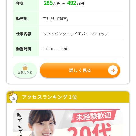
285
492
年収
万円 ～
万円
勤務地
石川県 加賀市,
仕事
内容
ソフトバンク・ワイモバイルショップ...
勤務
時間
10:00 ～ 19:00
詳しく見る
アクセスランキング 1位