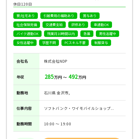
休日120日
寮/社宅あり
引越費用の補助あり
賞与あり
社会保険完備
交通費支給
研修あり
車通勤OK
バイク通勤OK
残業月10時間以内
急募
男性活躍中
女性活躍中
学歴不問
PCスキル不要
制服貸与
会社名
株式会社NDP
285
492
年収
万円 ～
万円
勤務地
石川県 金沢市,
仕事
内容
ソフトバンク・ワイモバイルショップ...
勤務
時間
10:00 ～ 19:00