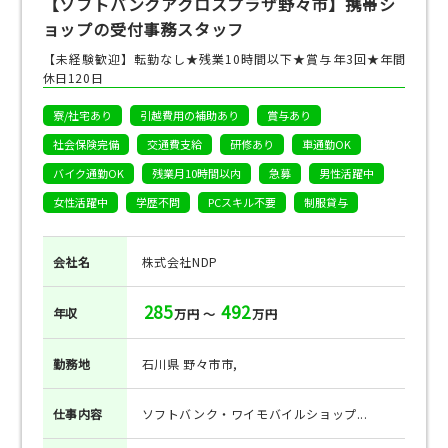
【ソフトバンクアクロスプラザ野々市】携帯シ
ョップの受付事務スタッフ
【未経験歓迎】転勤なし★残業10時間以下★賞与年3回★年間
休日120日
寮/社宅あり
引越費用の補助あり
賞与あり
社会保険完備
交通費支給
研修あり
車通勤OK
バイク通勤OK
残業月10時間以内
急募
男性活躍中
女性活躍中
学歴不問
PCスキル不要
制服貸与
会社名
株式会社NDP
285
492
年収
万円 ～
万円
勤務地
石川県 野々市市,
仕事
内容
ソフトバンク・ワイモバイルショップ...