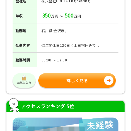
会社名
株式会社BREXA Engineering
350
500
年収
万円 ～
万円
勤務地
石川県 金沢市,
仕事
内容
◎年間休日120日×土日祝休みでし...
勤務
時間
08:00 ～ 17:00
詳しく見る
アクセスランキング 5位