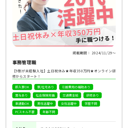
掲載期間： 2024/11/29〜
事務管理職
【9割が未経験入社】土日祝休み★年収350万円★オンライン研
修からスタート！
即入寮OK
寮/社宅あり
引越費用の補助あり
賞与あり
社会保険完備
交通費支給
研修あり
車通勤OK
男性活躍中
女性活躍中
学歴不問
PCスキル不要
年齢不問