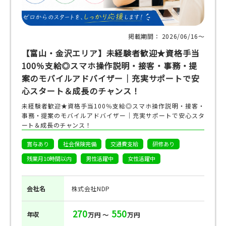
掲載期間： 2026/06/16〜
【富山・金沢エリア】未経験者歓迎★資格手当
100％支給◎スマホ操作説明・接客・事務・提
案のモバイルアドバイザー｜充実サポートで安
心スタート＆成長のチャンス！
未経験者歓迎★資格手当100％支給◎スマホ操作説明・接客・
事務・提案のモバイルアドバイザー｜充実サポートで安心スタ
ート＆成長のチャンス！
賞与あり
社会保険完備
交通費支給
研修あり
残業月10時間以内
男性活躍中
女性活躍中
会社名
株式会社NDP
270
550
年収
万円 ～
万円