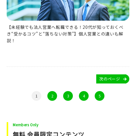
【未経験でも法人営業へ転職できる！20代が知っておくべ
き“受かるコツ”と“落ちない対策”】個人営業との違いも解
説！
次のページ
1
2
3
4
5
Members Only
無料 会員限定コンテンツ