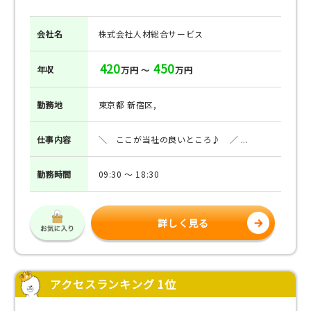
会社名
株式会社人材総合サービス
420
450
年収
万円 ～
万円
勤務地
東京都 新宿区,
仕事
内容
＼ ここが当社の良いところ♪ ／ ...
勤務
時間
09:30 ～ 18:30
詳しく見る
アクセスランキング 1位