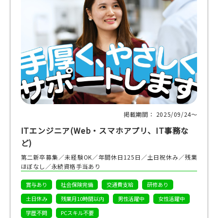
掲載期間： 2025/09/24〜
ITエンジニア(Web・スマホアプリ、IT事務な
ど)
第二新卒募集／未経験OK／年間休日125日／土日祝休み／残業
ほぼなし／永続資格手当あり
賞与あり
社会保険完備
交通費支給
研修あり
土日休み
残業月10時間以内
男性活躍中
女性活躍中
学歴不問
PCスキル不要