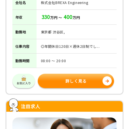
会社名
株式会社BREXA Engineering
330
400
年収
万円 ～
万円
勤務地
東京都 渋谷区,
仕事
内容
◎年間休日120日×週休2日制でし...
勤務
時間
08:00 ～ 20:00
詳しく見る
注目求人