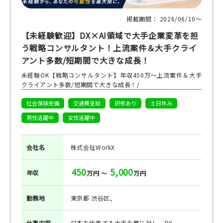
掲載期間： 2026/06/10〜
【未経験歓迎】DX×AI領域で大手企業変革を担
う戦略コンサルタント！上流案件＆大手クライ
アント多数/短期間で大きな成長！
未経験OK【戦略コンサルタント】年収450万～上流案件＆大手
クライアント多数/短期間で大きな成長！/
社会保険完備
交通費支給
研修あり
土日休み
男性活躍中
女性活躍中
会社名
株式会社WorkX
450
5,000
年収
万円 ～
万円
勤務地
東京都 渋谷区,
仕事
内容
日本を代表する大手企業に対し、DX...