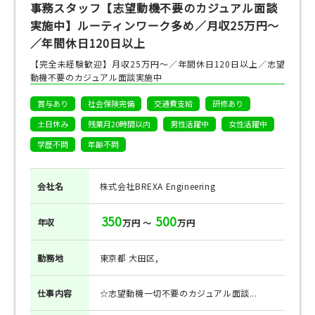
事務スタッフ【志望動機不要のカジュアル面談
実施中】ルーティンワーク多め／月収25万円～
／年間休日120日以上
【完全未経験歓迎】月収25万円～／年間休日120日以上／志望
動機不要のカジュアル面談実施中
賞与あり
社会保険完備
交通費支給
研修あり
土日休み
残業月20時間以内
男性活躍中
女性活躍中
学歴不問
年齢不問
会社名
株式会社BREXA Engineering
350
500
年収
万円 ～
万円
勤務地
東京都 大田区,
仕事
内容
☆志望動機一切不要のカジュアル面談...