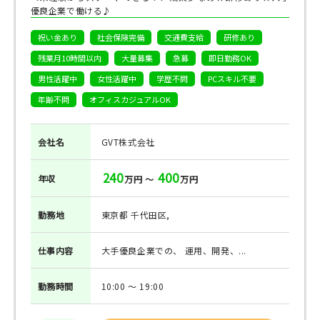
優良企業で働ける♪
祝い金あり
社会保険完備
交通費支給
研修あり
残業月10時間以内
大量募集
急募
即日勤務OK
男性活躍中
女性活躍中
学歴不問
PCスキル不要
年齢不問
オフィスカジュアルOK
会社名
GVT株式会社
240
400
年収
万円 ～
万円
勤務地
東京都 千代田区,
仕事
内容
大手優良企業での、 運用、開発、...
勤務
時間
10:00 ～ 19:00