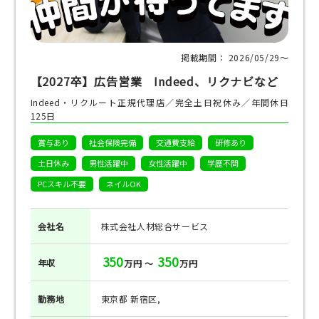
掲載期間： 2026/05/29〜
【2027卒】広告営業 Indeed、リクナビなど
Indeed・リクルート正規代理店／完全土日祝休み／年間休日
125日
賞与あり
社会保険完備
交通費支給
研修あり
土日休み
男性活躍中
女性活躍中
学歴不問
PCスキル不要
ネイルOK
会社名
株式会社人材総合サービス
350
350
年収
万円 ～
万円
勤務地
東京都 新宿区,