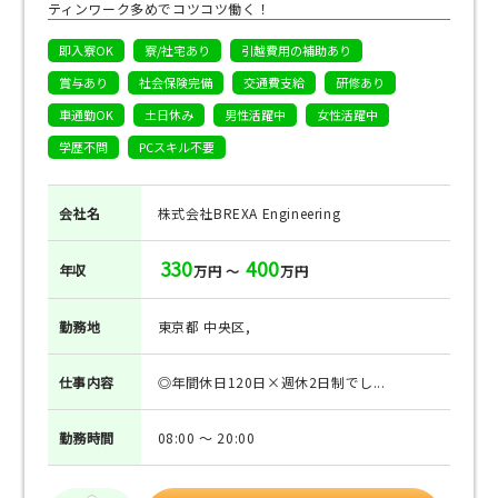
ティンワーク多めでコツコツ働く！
即入寮OK
寮/社宅あり
引越費用の補助あり
賞与あり
社会保険完備
交通費支給
研修あり
車通勤OK
土日休み
男性活躍中
女性活躍中
学歴不問
PCスキル不要
会社名
株式会社BREXA Engineering
330
400
年収
万円 ～
万円
勤務地
東京都 中央区,
仕事
内容
◎年間休日120日×週休2日制でし...
勤務
時間
08:00 ～ 20:00