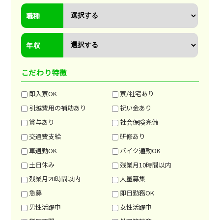
職種
年収
こだわり特徴
即入寮OK
寮/社宅あり
引越費用の補助あり
祝い金あり
賞与あり
社会保険完備
交通費支給
研修あり
車通勤OK
バイク通勤OK
土日休み
残業月10時間以内
残業月20時間以内
大量募集
急募
即日勤務OK
男性活躍中
女性活躍中