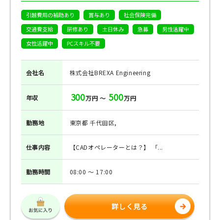
引越費用の補助あり
賞与あり
社会保険完備
交通費支給
研修あり
土日休み
急募
男性活躍中
女性活躍中
PCスキル不要
会社名
株式会社BREXA Engineering
300
500
年収
万円 ～
万円
勤務地
東京都 千代田区,
仕事
内容
【CADオペレーターとは？】 「...
勤務
時間
08:00 ～ 17:00
詳しく見る