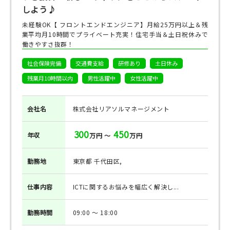
しよう♪
未経験OK【 フロントエンドエンジニア】月給25万円以上＆残
業平均月10時間でプライベート充実！住宅手当＆土日祝休みで
働きやすさ抜群！
社会保険完備
交通費支給
研修あり
土日休み
残業月10時間以内
男性活躍中
女性活躍中
会社名
株式会社リアソルマネージメント
300
450
年収
万円 ～
万円
勤務地
東京都 千代田区,
仕事
内容
ICTに関するお悩みを幅広く解決し...
勤務
時間
09:00 ～ 18:00