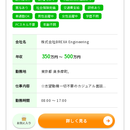
賞与あり
社会保険完備
交通費支給
研修あり
車通勤OK
男性活躍中
女性活躍中
学歴不問
PCスキル不要
年齢不問
会社名
株式会社BREXA Engineering
350
500
年収
万円 ～
万円
勤務地
東京都 奥多摩町,
仕事
内容
☆志望動機一切不要のカジュアル面談...
勤務
時間
08:00 ～ 17:00
詳しく見る