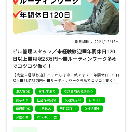
掲載期間： 2024/12/13〜
ビル管理スタッフ／未経験歓迎■年間休日120
日以上■月収25万円～■ルーティンワーク多め
でコツコツ働く！
【完全未経験歓迎】イチから丁寧に教えます！年間休日120日
以上■月収25万円～■ルーティンワーク多めでコツコツ働く！
即入寮OK
寮/社宅あり
引越費用の補助あり
賞与あり
社会保険完備
交通費支給
研修あり
車通勤OK
土日休み
男性活躍中
女性活躍中
学歴不問
PCスキル不要