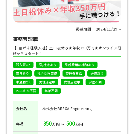
掲載期間： 2024/11/29〜
事務管理職
【9割が未経験入社】土日祝休み★年収350万円★オンライン研
修からスタート！
即入寮OK
寮/社宅あり
引越費用の補助あり
賞与あり
社会保険完備
交通費支給
研修あり
車通勤OK
男性活躍中
女性活躍中
学歴不問
PCスキル不要
年齢不問
会社名
株式会社BREXA Engineering
350
500
年収
万円 ～
万円