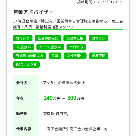
掲載期間： 2026/01/07〜
営業アドバイザー
17時退勤可能／時短有／営業職から管理職を目指せる／商工会
議所・共済・福祉制度推進スタッフ
賞与あり
社会保険完備
交通費支給
研修あり
車通勤OK
バイク通勤OK
土日休み
残業月10時間以内
急募
女性活躍中
学歴不問
PCスキル不要
会社名
アクサ生命保険株式会社
240
300
年収
万円 ～
万円
勤務地
東京都 町田市,
仕事
内容
・商工会議所や商工会の会員企業に対...