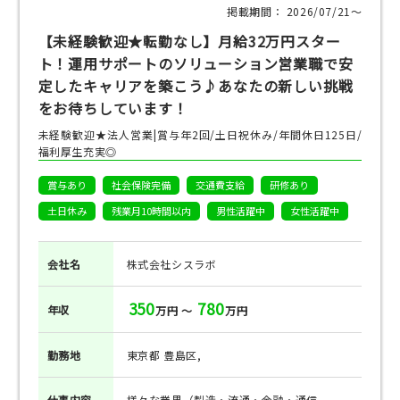
掲載期間： 2026/07/21〜
【未経験歓迎★転勤なし】月給32万円スター
ト！運用サポートのソリューション営業職で安
定したキャリアを築こう♪あなたの新しい挑戦
をお待ちしています！
未経験歓迎★法人営業|賞与年2回/土日祝休み/年間休日125日/
福利厚生充実◎
賞与あり
社会保険完備
交通費支給
研修あり
土日休み
残業月10時間以内
男性活躍中
女性活躍中
会社名
株式会社シスラボ
350
780
年収
万円 ～
万円
勤務地
東京都 豊島区,
仕事
内容
様々な業界（製造・流通・金融・通信...