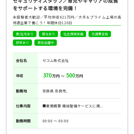
セキュリティスタッフ／育児やキャリアの成長
をサポートする環境を完備！
未経験者大歓迎／平均年収621万円／大手＆プライム上場の高
待遇企業で働こう！年間休日120日
寮/社宅あり
賞与あり
社会保険完備
交通費支給
研修あり
男性活躍中
会社名
セコム株式会社
370
500
年収
万円 ～
万円
勤務地
奈良県 奈良市,
仕事
内容
■業務概要 機械警備サービスに携...
勤務
時間
00:00 ～ 00:00