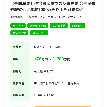
【全国募集】住宅展示場での反響営業 ◇完全未
経験歓迎／年収1000万円以上も可能◎／
未経験歓迎／賞与年二回/手当充実/インセンティブあり！
賞与あり
社会保険完備
交通費支給
研修あり
男性活躍中
女性活躍中
会社名
株式会社一条工務店
476
1,200
年収
万円 ～
万円
勤務地
奈良県 奈良市,
仕事
内容
■実際の仕事内容は： ・住宅展示...
勤務
時間
10:00 ～ 19:00