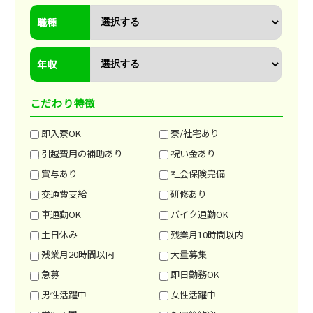
職種
年収
こだわり特徴
即入寮OK
寮/社宅あり
引越費用の補助あり
祝い金あり
賞与あり
社会保険完備
交通費支給
研修あり
車通勤OK
バイク通勤OK
土日休み
残業月10時間以内
残業月20時間以内
大量募集
急募
即日勤務OK
男性活躍中
女性活躍中