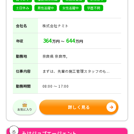
土日休み
男性活躍中
女性活躍中
学歴不問
会社名
株式会社ナミト
364
644
年収
万円 ～
万円
勤務地
奈良県 奈良市,
仕事
内容
まずは、先輩の施工管理スタッフのも...
勤務
時間
08:00 ～ 17:00
詳しく見る
みけジョブエージェント