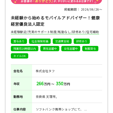
掲載期間： 2026/06/26〜
未経験から始めるモバイルアドバイザー！健康
経営優良法人認定
未経験歓迎/充実のサポート制度/転勤なし/研修あり/住宅補助
賞与あり
社会保険完備
交通費支給
研修あり
残業月20時間以内
男性活躍中
女性活躍中
制服貸与
ネイルOK
会社名
株式会社タフ
266
350
年収
万円 ～
万円
勤務地
奈良県 天理市,
仕事
内容
ソフトバンク携帯ショップにて、 ...