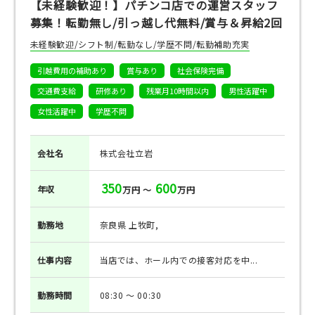
【未経験歓迎！】パチンコ店での運営スタッフ
募集！転勤無し/引っ越し代無料/賞与＆昇給2回
未経験歓迎/シフト制/転勤なし/学歴不問/転勤補助充実
引越費用の補助あり
賞与あり
社会保険完備
交通費支給
研修あり
残業月10時間以内
男性活躍中
女性活躍中
学歴不問
会社名
株式会社立岩
350
600
年収
万円 ～
万円
勤務地
奈良県 上牧町,
仕事
内容
当店では、ホール内での接客対応を中...
勤務
時間
08:30 ～ 00:30