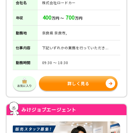
会社名
株式会社ロードカー
400
700
年収
万円 ～
万円
勤務地
奈良県 奈良市,
仕事
内容
下記いずれかの業務を行っていただき...
勤務
時間
09:30 ～ 18:30
詳しく見る
みけジョブエージェント