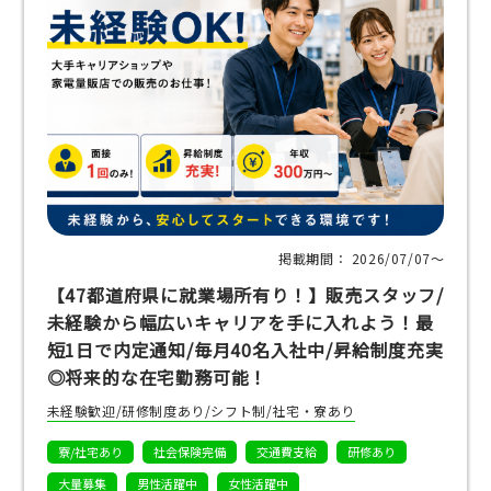
掲載期間： 2026/07/07〜
【47都道府県に就業場所有り！】販売スタッフ/
未経験から幅広いキャリアを手に入れよう！最
短1日で内定通知/毎月40名入社中/昇給制度充実
◎将来的な在宅勤務可能！
未経験歓迎/研修制度あり/シフト制/社宅・寮あり
寮/社宅あり
社会保険完備
交通費支給
研修あり
大量募集
男性活躍中
女性活躍中