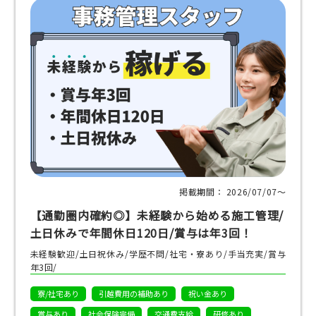
掲載期間： 2026/07/07〜
【通勤圏内確約◎】未経験から始める施工管理/
土日休みで年間休日120日/賞与は年3回！
未経験歓迎/土日祝休み/学歴不問/社宅・寮あり/手当充実/賞与
年3回/
寮/社宅あり
引越費用の補助あり
祝い金あり
賞与あり
社会保険完備
交通費支給
研修あり