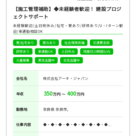
【施工管理補助】◆未経験者歓迎！ 建設プロジ
ェクトサポート
未経験歓迎/土日祝休み/社宅・寮あり/研修あり/U・Iターン歓
迎/車通勤相談OK
寮/社宅あり
賞与あり
社会保険完備
交通費支給
研修あり
車通勤OK
土日休み
残業月20時間以内
大量募集
男性活躍中
女性活躍中
会社名
株式会社アーキ・ジャパン
350
400
年収
万円 ～
万円
勤務地
奈良県 奈良市,
仕事
内容
◆・◆・◆・◆・◆・◆・◆・◆・◆...