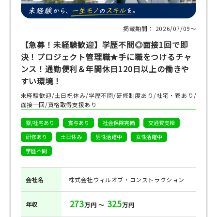
掲載期間： 2026/07/09〜
【急募！未経験歓迎】学歴不問◎面接1回で即
決！プロジェクト管理職★手に職をつけるチャ
ンス！通勤便利＆年間休日120日以上の働きや
すい環境！
未経験歓迎/土日祝休み/学歴不問/研修制度あり/社宅・寮あり/
面接一回/資格取得支援あり
寮/社宅あり
賞与あり
社会保険完備
交通費支給
研修あり
土日休み
男性活躍中
女性活躍中
学歴不問
会社名
株式会社ウィルオブ・コンストラクション
273
325
年収
万円 ～
万円