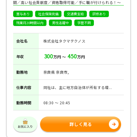
間／高い社会貢献度／資格取得可能／手に職が付けられる！～
賞与あり
社会保険完備
交通費支給
研修あり
残業月20時間以内
男性活躍中
学歴不問
会社名
株式会社タクマテクノス
300
450
年収
万円 ～
万円
勤務地
奈良県 奈良市,
仕事
内容
同社は、主に地方自治体が所有する環...
勤務
時間
08:30 ～ 20:45
詳しく見る