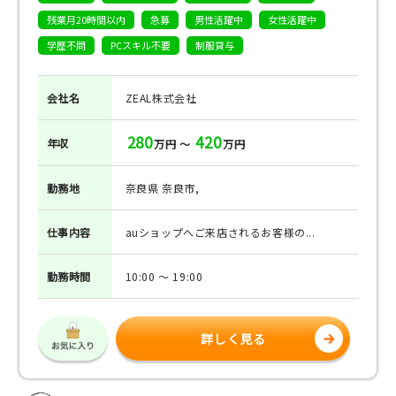
残業月20時間以内
急募
男性活躍中
女性活躍中
学歴不問
PCスキル不要
制服貸与
会社名
ZEAL株式会社
280
420
年収
万円 ～
万円
勤務地
奈良県 奈良市,
仕事
内容
auショップへご来店されるお客様の...
勤務
時間
10:00 ～ 19:00
詳しく見る