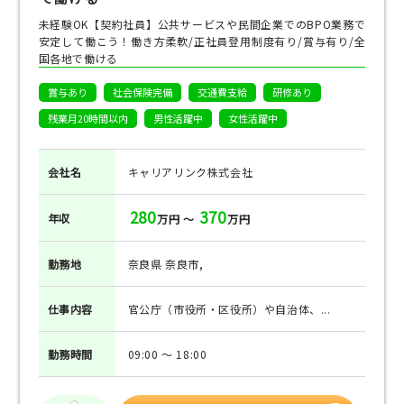
未経験OK【契約社員】公共サービスや民間企業でのBPO業務で
安定して働こう！働き方柔軟/正社員登用制度有り/賞与有り/全
国各地で働ける
賞与あり
社会保険完備
交通費支給
研修あり
残業月20時間以内
男性活躍中
女性活躍中
会社名
キャリアリンク株式会社
280
370
年収
万円 ～
万円
勤務地
奈良県 奈良市,
仕事
内容
官公庁（市役所・区役所）や自治体、...
勤務
時間
09:00 ～ 18:00