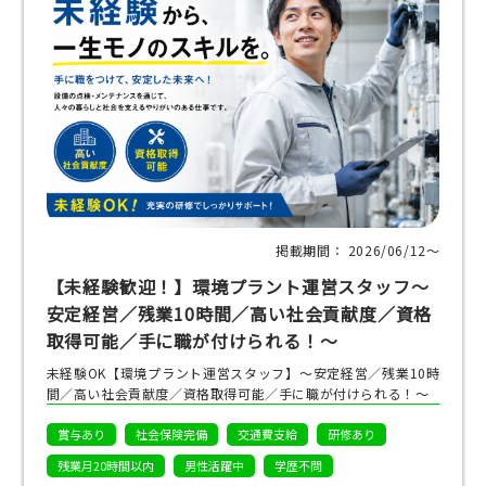
掲載期間： 2026/06/12〜
【未経験歓迎！】環境プラント運営スタッフ～
安定経営／残業10時間／高い社会貢献度／資格
取得可能／手に職が付けられる！～
未経験OK【環境プラント運営スタッフ】～安定経営／残業10時
間／高い社会貢献度／資格取得可能／手に職が付けられる！～
賞与あり
社会保険完備
交通費支給
研修あり
残業月20時間以内
男性活躍中
学歴不問