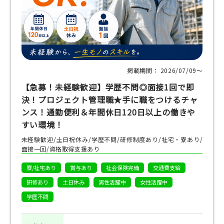
掲載期間： 2026/07/09〜
【急募！未経験歓迎】学歴不問◎面接1回で即
決！プロジェクト管理職★手に職をつけるチャ
ンス！通勤便利＆年間休日120日以上の働きや
すい環境！
未経験歓迎/土日祝休み/学歴不問/研修制度あり/社宅・寮あり/
面接一回/資格取得支援あり
寮/社宅あり
賞与あり
社会保険完備
交通費支給
研修あり
土日休み
男性活躍中
女性活躍中
学歴不問