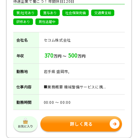
待遇企業で働こう！年間休日120日
寮/社宅あり
賞与あり
社会保険完備
交通費支給
研修あり
男性活躍中
会社名
セコム株式会社
370
500
年収
万円 ～
万円
勤務地
岩手県 盛岡市,
仕事
内容
■業務概要 機械警備サービスに携...
勤務
時間
00:00 ～ 00:00
詳しく見る