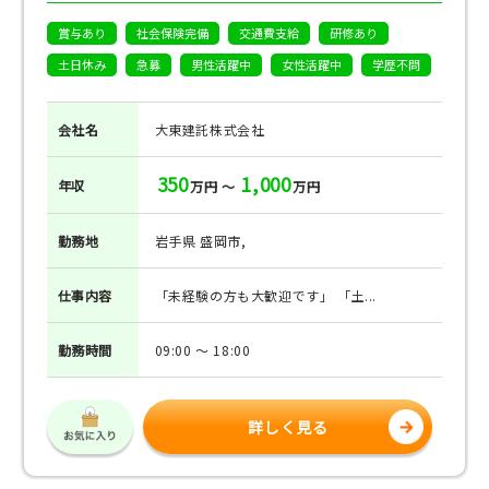
賞与あり
社会保険完備
交通費支給
研修あり
土日休み
急募
男性活躍中
女性活躍中
学歴不問
会社名
大東建託株式会社
350
1,000
年収
万円 ～
万円
勤務地
岩手県 盛岡市,
仕事
内容
「未経験の方も大歓迎です」 「土...
勤務
時間
09:00 ～ 18:00
詳しく見る