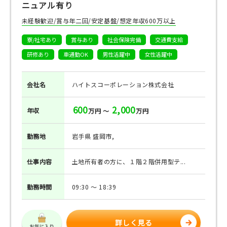
ニュアル有り
未経験歓迎/賞与年二回/安定基盤/想定年収600万以上
寮/社宅あり
賞与あり
社会保険完備
交通費支給
研修あり
車通勤OK
男性活躍中
女性活躍中
会社名
ハイトスコーポレーション株式会社
600
2,000
年収
万円 ～
万円
勤務地
岩手県 盛岡市,
仕事
内容
土地所有者の方に、１階２階併用型テ...
勤務
時間
09:30 ～ 18:39
詳しく見る