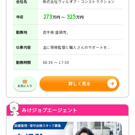
会社名
株式会社ウィルオブ・コンストラクション
273
325
年収
万円 ～
万円
勤務地
岩手県 盛岡市,
仕事
内容
主に現場監督と職人さんのサポートを...
勤務
時間
08:30 ～ 17:30
詳しく見る
みけジョブエージェント