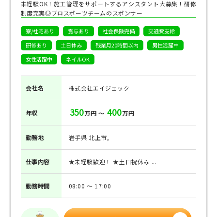
未経験OK！施工管理をサポートするアシスタント大募集！研修
制度充実◎プロスポーツチームのスポンサー
寮/社宅あり
賞与あり
社会保険完備
交通費支給
研修あり
土日休み
残業月20時間以内
男性活躍中
女性活躍中
ネイルOK
会社名
株式会社エイジェック
350
400
年収
万円 ～
万円
勤務地
岩手県 北上市,
仕事
内容
★未経験歓迎！ ★土日祝休み ...
勤務
時間
08:00 ～ 17:00