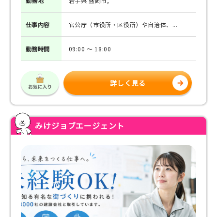
勤務地
岩手県 盛岡市,
仕事
内容
官公庁（市役所・区役所）や自治体、...
勤務
時間
09:00 ～ 18:00
詳しく見る
みけジョブエージェント