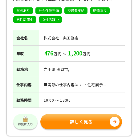
賞与あり
社会保険完備
交通費支給
研修あり
男性活躍中
女性活躍中
会社名
株式会社一条工務店
476
1,200
年収
万円 ～
万円
勤務地
岩手県 盛岡市,
仕事
内容
■実際の仕事内容は： ・住宅展示...
勤務
時間
10:00 ～ 19:00
詳しく見る