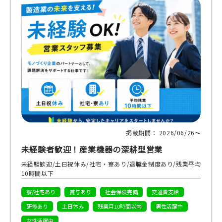
掲載期間： 2026/06/26〜
未経験者歓迎！産業機器の深耕型営業
未経験歓迎/土日祝休み/社宅・寮あり/退職金制度あり/残業平均
10時間以下
寮/社宅あり
賞与あり
社会保険完備
交通費支給
研修あり
土日休み
残業月10時間以内
男性活躍中
女性活躍中