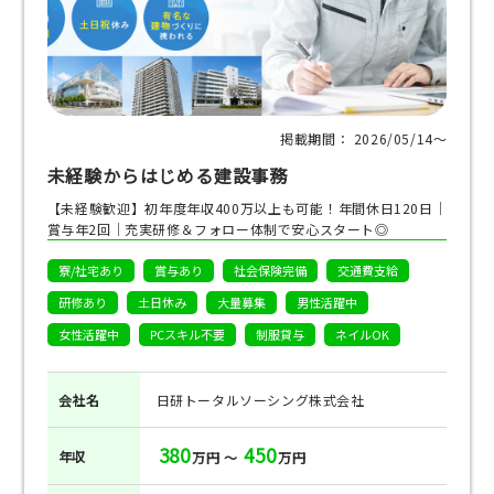
掲載期間： 2026/05/14〜
未経験からはじめる建設事務
【未経験歓迎】初年度年収400万以上も可能！年間休日120日│
賞与年2回│充実研修＆フォロー体制で安心スタート◎
寮/社宅あり
賞与あり
社会保険完備
交通費支給
研修あり
土日休み
大量募集
男性活躍中
女性活躍中
PCスキル不要
制服貸与
ネイルOK
会社名
日研トータルソーシング株式会社
380
450
年収
万円 ～
万円