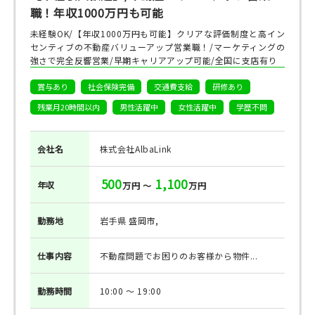
職！年収1000万円も可能
未経験OK/【年収1000万円も可能】クリアな評価制度と高イン
センティブの不動産バリューアップ営業職！/マーケティングの
強さで完全反響営業/早期キャリアアップ可能/全国に支店有り
賞与あり
社会保険完備
交通費支給
研修あり
残業月20時間以内
男性活躍中
女性活躍中
学歴不問
会社名
株式会社AlbaLink
500
1,100
年収
万円 ～
万円
勤務地
岩手県 盛岡市,
仕事
内容
不動産問題でお困りのお客様から物件...
勤務
時間
10:00 ～ 19:00