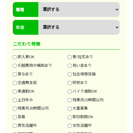
職種
年収
こだわり特徴
即入寮OK
寮/社宅あり
引越費用の補助あり
祝い金あり
賞与あり
社会保険完備
交通費支給
研修あり
車通勤OK
バイク通勤OK
土日休み
残業月10時間以内
残業月20時間以内
大量募集
急募
即日勤務OK
男性活躍中
女性活躍中