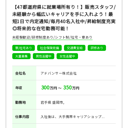
【47都道府県に就業場所有り！】販売スタッフ/
未経験から幅広いキャリアを手に入れよう！最
短1日で内定通知/毎月40名入社中/昇給制度充実
◎将来的な在宅勤務可能！
未経験歓迎/研修制度あり/シフト制/社宅・寮あり
寮/社宅あり
社会保険完備
交通費支給
研修あり
大量募集
男性活躍中
女性活躍中
会社名
アドバンサー株式会社
300
350
年収
万円 ～
万円
勤務地
岩手県 盛岡市,
仕事
内容
入社後は、大手携帯キャリアショップ...