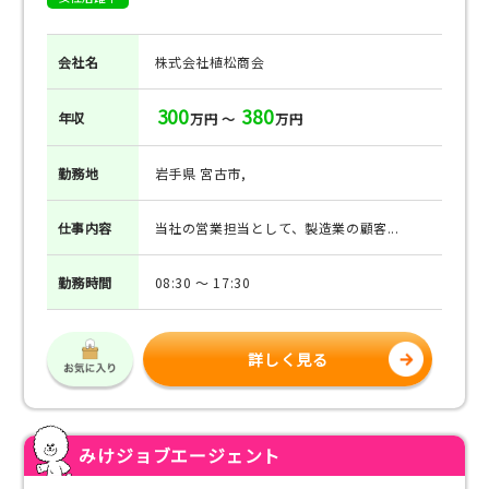
会社名
株式会社植松商会
300
380
年収
万円 ～
万円
勤務地
岩手県 宮古市,
仕事
内容
当社の営業担当として、製造業の顧客...
勤務
時間
08:30 ～ 17:30
詳しく見る
みけジョブエージェント