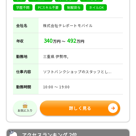
学歴不問
PCスキル不要
制服貸与
ネイルOK
会社名
株式会社テレポートモバイル
340
492
年収
万円 ～
万円
勤務地
三重県 伊勢市,
仕事
内容
ソフトバンクショップのスタッフとし...
勤務
時間
10:00 ～ 19:00
詳しく見る
アクセスランキング 2位