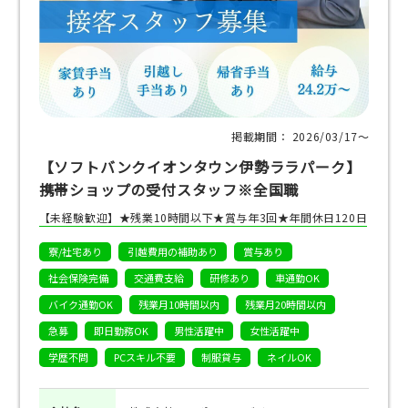
掲載期間： 2026/03/17〜
【ソフトバンクイオンタウン伊勢ララパーク】
携帯ショップの受付スタッフ※全国職
【未経験歓迎】★残業10時間以下★賞与年3回★年間休日120日
寮/社宅あり
引越費用の補助あり
賞与あり
社会保険完備
交通費支給
研修あり
車通勤OK
バイク通勤OK
残業月10時間以内
残業月20時間以内
急募
即日勤務OK
男性活躍中
女性活躍中
学歴不問
PCスキル不要
制服貸与
ネイルOK