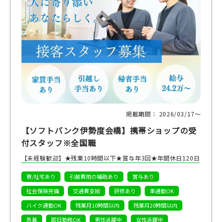
掲載期間： 2026/03/17〜
【ソフトバンク伊勢度会橋】携帯ショップの受
付スタッフ※全国職
【未経験歓迎】★残業10時間以下★賞与年3回★年間休日120日
寮/社宅あり
引越費用の補助あり
賞与あり
社会保険完備
交通費支給
研修あり
車通勤OK
バイク通勤OK
残業月10時間以内
残業月20時間以内
急募
即日勤務OK
男性活躍中
女性活躍中