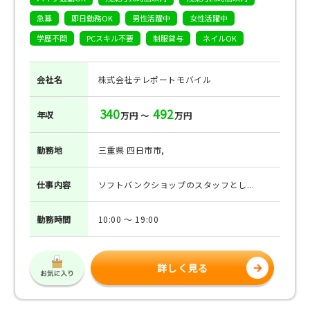
急募
即日勤務OK
男性活躍中
女性活躍中
学歴不問
PCスキル不要
制服貸与
ネイルOK
会社名
株式会社テレポートモバイル
340
492
年収
万円 ～
万円
勤務地
三重県 四日市市,
仕事
内容
ソフトバンクショップのスタッフとし...
勤務
時間
10:00 ～ 19:00
詳しく見る