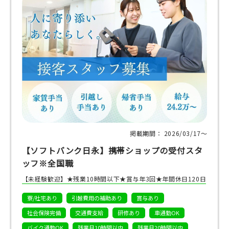
掲載期間： 2026/03/17〜
【ソフトバンク日永】携帯ショップの受付スタ
ッフ※全国職
【未経験歓迎】★残業10時間以下★賞与年3回★年間休日120日
寮/社宅あり
引越費用の補助あり
賞与あり
社会保険完備
交通費支給
研修あり
車通勤OK
バイク通勤OK
残業月10時間以内
残業月20時間以内