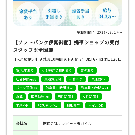
掲載期間： 2026/03/17〜
【ソフトバンク伊勢御薗】携帯ショップの受付
スタッフ※全国職
【未経験歓迎】★残業10時間以下★賞与年3回★年間休日120日
寮/社宅あり
引越費用の補助あり
賞与あり
社会保険完備
交通費支給
研修あり
車通勤OK
バイク通勤OK
残業月10時間以内
残業月20時間以内
急募
即日勤務OK
男性活躍中
女性活躍中
学歴不問
PCスキル不要
制服貸与
ネイルOK
会社名
株式会社テレポートモバイル