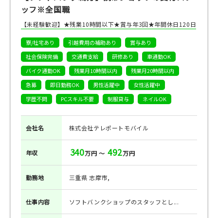
ッフ※全国職
【未経験歓迎】★残業10時間以下★賞与年3回★年間休日120日
寮/社宅あり
引越費用の補助あり
賞与あり
社会保険完備
交通費支給
研修あり
車通勤OK
バイク通勤OK
残業月10時間以内
残業月20時間以内
急募
即日勤務OK
男性活躍中
女性活躍中
学歴不問
PCスキル不要
制服貸与
ネイルOK
会社名
株式会社テレポートモバイル
340
492
年収
万円 ～
万円
勤務地
三重県 志摩市,
仕事
内容
ソフトバンクショップのスタッフとし...