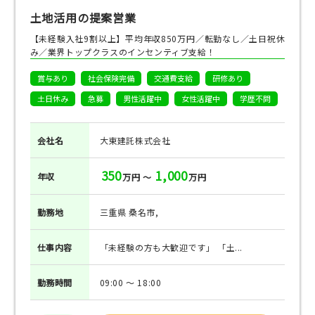
土地活用の提案営業
【未経験入社9割以上】平均年収850万円／転勤なし／土日祝休
み／業界トップクラスのインセンティブ支給！
賞与あり
社会保険完備
交通費支給
研修あり
土日休み
急募
男性活躍中
女性活躍中
学歴不問
会社名
大東建託株式会社
350
1,000
年収
万円 ～
万円
勤務地
三重県 桑名市,
仕事
内容
「未経験の方も大歓迎です」 「土...
勤務
時間
09:00 ～ 18:00