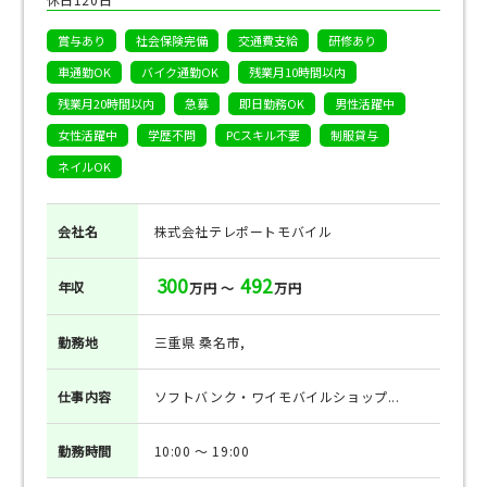
賞与あり
社会保険完備
交通費支給
研修あり
車通勤OK
バイク通勤OK
残業月10時間以内
残業月20時間以内
急募
即日勤務OK
男性活躍中
女性活躍中
学歴不問
PCスキル不要
制服貸与
ネイルOK
会社名
株式会社テレポートモバイル
300
492
年収
万円 ～
万円
勤務地
三重県 桑名市,
仕事
内容
ソフトバンク・ワイモバイルショップ...
勤務
時間
10:00 ～ 19:00