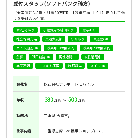
受付スタッフ(ソフトバンク鵜方)
【★家賃補助8割・月給30万円】【残業平均月10H】安心して働
ける受付のお仕事。
寮/社宅あり
引越費用の補助あり
賞与あり
社会保険完備
交通費支給
研修あり
車通勤OK
バイク通勤OK
残業月10時間以内
残業月20時間以内
急募
即日勤務OK
男性活躍中
女性活躍中
学歴不問
PCスキル不要
制服貸与
ネイルOK
会社名
株式会社テレポートモバイル
380
500
年収
万円 ～
万円
勤務地
三重県 志摩市,
仕事
内容
三重県志摩市の携帯ショップにて、 ...