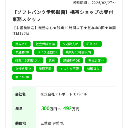
掲載期間： 2026/02/27〜
【ソフトバンク伊勢御薗】携帯ショップの受付
事務スタッフ
【未経験歓迎】転勤なし★残業10時間以下★賞与年3回★年間
休日120日
賞与あり
社会保険完備
交通費支給
研修あり
車通勤OK
バイク通勤OK
残業月10時間以内
残業月20時間以内
急募
即日勤務OK
男性活躍中
女性活躍中
学歴不問
PCスキル不要
制服貸与
ネイルOK
会社名
株式会社テレポートモバイル
300
492
年収
万円 ～
万円
勤務地
三重県 伊勢市,