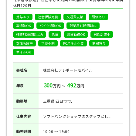
休日120日
賞与あり
社会保険完備
交通費支給
研修あり
車通勤OK
バイク通勤OK
残業月10時間以内
残業月20時間以内
急募
即日勤務OK
男性活躍中
女性活躍中
学歴不問
PCスキル不要
制服貸与
ネイルOK
会社名
株式会社テレポートモバイル
300
492
年収
万円 ～
万円
勤務地
三重県 四日市市,
仕事
内容
ソフトバンクショップのスタッフとし...
勤務
時間
10:00 ～ 19:00