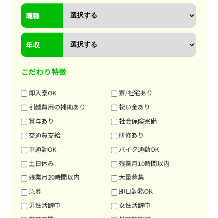
職種
年収
こだわり特徴
即入寮OK
寮/社宅あり
引越費用の補助あり
祝い金あり
賞与あり
社会保険完備
交通費支給
研修あり
車通勤OK
バイク通勤OK
土日休み
残業月10時間以内
残業月20時間以内
大量募集
急募
即日勤務OK
男性活躍中
女性活躍中