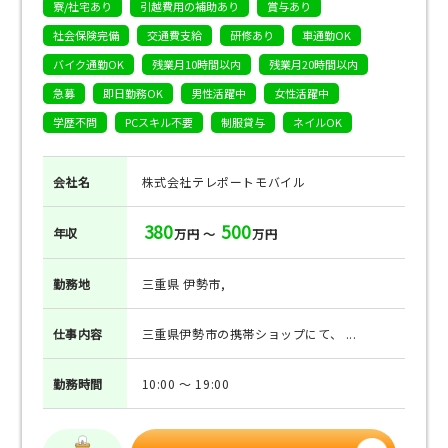
寮/社宅あり
引越費用の補助あり
賞与あり
社会保険完備
交通費支給
研修あり
車通勤OK
バイク通勤OK
残業月10時間以内
残業月20時間以内
急募
即日勤務OK
男性活躍中
女性活躍中
学歴不問
PCスキル不要
制服貸与
ネイルOK
会社名
株式会社テレポートモバイル
380
500
年収
万円 ～
万円
勤務地
三重県 伊勢市,
仕事
内容
三重県伊勢市の携帯ショップにて、 ...
勤務
時間
10:00 ～ 19:00