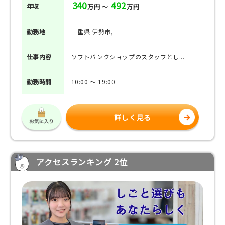
340
492
年収
万円 ～
万円
勤務地
三重県 伊勢市,
仕事
内容
ソフトバンクショップのスタッフとし...
勤務
時間
10:00 ～ 19:00
詳しく見る
アクセスランキング 2位