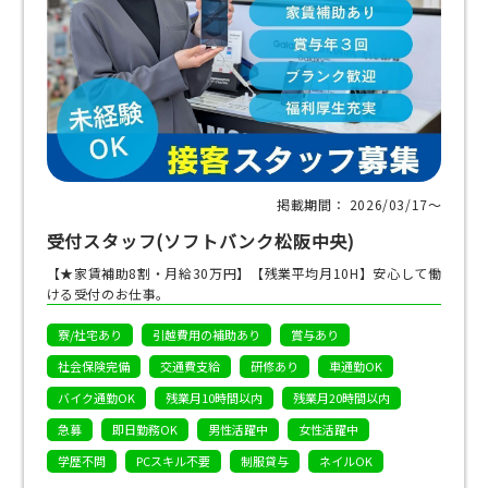
掲載期間： 2026/03/17〜
受付スタッフ(ソフトバンク松阪中央)
【★家賃補助8割・月給30万円】【残業平均月10H】安心して働
ける受付のお仕事。
寮/社宅あり
引越費用の補助あり
賞与あり
社会保険完備
交通費支給
研修あり
車通勤OK
バイク通勤OK
残業月10時間以内
残業月20時間以内
急募
即日勤務OK
男性活躍中
女性活躍中
学歴不問
PCスキル不要
制服貸与
ネイルOK