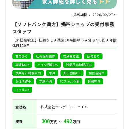
掲載期間： 2026/02/27〜
【ソフトバンク鵜方】携帯ショップの受付事務
スタッフ
【未経験歓迎】転勤なし★残業10時間以下★賞与年3回★年間
休日120日
賞与あり
社会保険完備
交通費支給
研修あり
車通勤OK
バイク通勤OK
残業月10時間以内
残業月20時間以内
急募
即日勤務OK
男性活躍中
女性活躍中
学歴不問
PCスキル不要
制服貸与
ネイルOK
会社名
株式会社テレポートモバイル
300
492
年収
万円 ～
万円